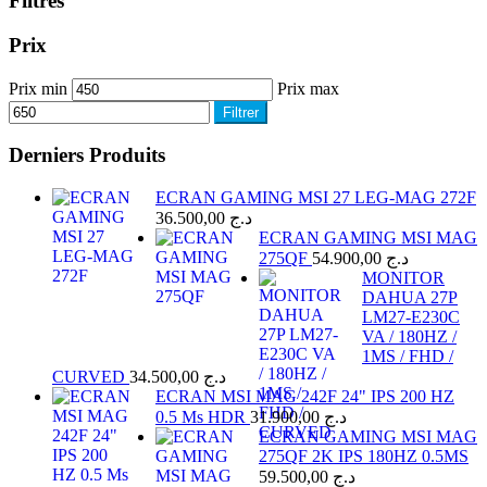
Filtres
Prix
Prix min
Prix max
Filtrer
Derniers Produits
ECRAN GAMING MSI 27 LEG-MAG 272F
36.500,00
د.ج
ECRAN GAMING MSI MAG
275QF
54.900,00
د.ج
MONITOR
DAHUA 27P
LM27-E230C
VA / 180HZ /
1MS / FHD /
CURVED
34.500,00
د.ج
ECRAN MSI MAG 242F 24" IPS 200 HZ
0.5 Ms HDR
31.900,00
د.ج
ECRAN GAMING MSI MAG
275QF 2K IPS 180HZ 0.5MS
59.500,00
د.ج