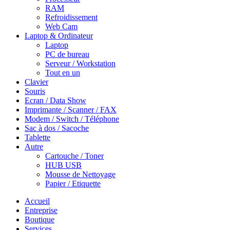
RAM
Refroidissement
Web Cam
Laptop & Ordinateur
Laptop
PC de bureau
Serveur / Workstation
Tout en un
Clavier
Souris
Ecran / Data Show
Imprimante / Scanner / FAX
Modem / Switch / Téléphone
Sac à dos / Sacoche
Tablette
Autre
Cartouche / Toner
HUB USB
Mousse de Nettoyage
Papier / Etiquette
Accueil
Entreprise
Boutique
Services