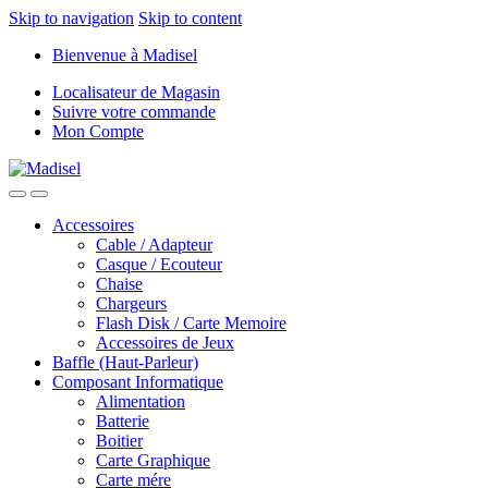
Skip to navigation
Skip to content
Bienvenue à Madisel
Localisateur de Magasin
Suivre votre commande
Mon Compte
Accessoires
Cable / Adapteur
Casque / Ecouteur
Chaise
Chargeurs
Flash Disk / Carte Memoire
Accessoires de Jeux
Baffle (Haut-Parleur)
Composant Informatique
Alimentation
Batterie
Boitier
Carte Graphique
Carte mére