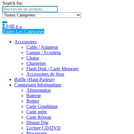
Search for:
0
0,00
د.ج
Toutes Les Catégories
Accessoires
Cable / Adapteur
Casque / Ecouteur
Chaise
Chargeurs
Flash Disk / Carte Memoire
Accessoires de Jeux
Baffle (Haut-Parleur)
Composant Informatique
Alimentation
Batterie
Boitier
Carte Graphique
Carte mére
Carte Réseau
Disque Dur
Lecture CD/DVD
Processeur