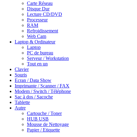
Carte Réseau
Disque Dur
Lecture CD/DVD
Processeur
RAM
Refroidissement
Web Cam
Laptop & Ordinateur
Laptop
PC de bureau
Serveur / Workstation
Tout en un
Clavier
Souris
Ecran / Data Show
Imprimante / Scanner / FAX
Modem / Switch / Téléphone
Sac à dos / Sacoche
Tablette
Autre
Cartouche / Toner
HUB USB
Mousse de Nettoyage
Papier / Etiquette