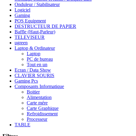
Onduleur / Stabilisateur
Logiciel
Gaming
POS Equipment
DESTRUCTEUR DE PAPIER
Baffle (Haut-Parleur)
TELEVISEUR
ugreen
Laptop & Ordinateur
Laptop
PC de bureau
Tout en un
Ecran / Data Show
CLAVIER SOURIS
Gaming Pcs
Composants Informatique
Boitier
Alimentation
Carte mére
Carte Graphique
Refroidissement
Processeur
TABLE