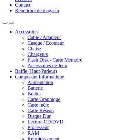
Contact
Répertoire de magasin
Accessoires
Cable / Adapteur
Casque / Ecouteur
Chaise
Chargeurs
Flash Disk / Carte Memoire
Accessoires de Jeux
Baffle (Haut-Parleur)
Composant Informatique
Alimentation
Batterie
Boitier
Carte Graphique
Carte mére
Carte Réseau
Disque Dur
Lecture CD/DVD
Processeur
RAM
Refroidissement