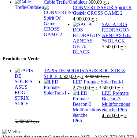
Cable Trefle/Onduleur
300,00
د.ج
CONVERTISSEUR Spirit Of
Gamer CROSS GAME 2
4.900,00
د.ج
SAC A DOS
REDRAGON
AENEAS GB-
76 BLACK
5.500,00
د.ج
Produits en Vente
TAPIS DE SOURIS ASUS ROG STRIX
SLICE
3.500,00
د.ج
3.900,00
د.ج
LED Promate SolarTrail-1
2.750,00
د.ج
3.500,00
د.ج
LED Promate
Beacon-3
Multifonctions
étanche IP65
4.550,00
د.ج
5.800,00
د.ج