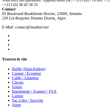
Vous avez des questions? Appelez-nous 24/7!
+213 (0) 770 001 772
/ +213 (0) 38 45 58 55
Contact
05 Boulevard Boukhtouta Hocine, 23000, Annaba.
239 Lot Boujema Temime Draria, Alger.
E-Mail: contact@madisel.net
Trouvez-le vite
Baffle (Haut-Parleur)
Casque / Ecouteur
Cable / Adapteur
Clavier
Souris
Imprimante / Scanner / FAX
Laptop
Sac à dos / Sacoche
Autre