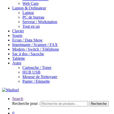
Web Cam
Laptop & Ordinateur
Laptop
PC de bureau
Serveur / Workstation
Tout en un
Clavier
Souris
Ecran / Data Show
Imprimante / Scanner / FAX
Modem / Switch / Téléphone
Sac à dos / Sacoche
Tablette
Autre
Cartouche / Toner
HUB USB
Mousse de Nettoyage
Papier / Etiquette
Search
Recherche pour :
Recherche
0