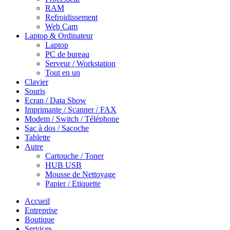
RAM
Refroidissement
Web Cam
Laptop & Ordinateur
Laptop
PC de bureau
Serveur / Workstation
Tout en un
Clavier
Souris
Ecran / Data Show
Imprimante / Scanner / FAX
Modem / Switch / Téléphone
Sac à dos / Sacoche
Tablette
Autre
Cartouche / Toner
HUB USB
Mousse de Nettoyage
Papier / Etiquette
Accueil
Entreprise
Boutique
Services