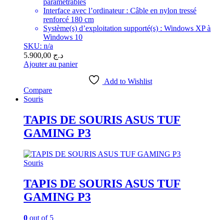
paramétrables
Interface avec l’ordinateur : Câble en nylon tressé
renforcé 180 cm
Système(s) d’exploitation supporté(s) : Windows XP à
Windows 10
SKU: n/a
5.900,00
د.ج
Ajouter au panier
Add to Wishlist
Compare
Souris
TAPIS DE SOURIS ASUS TUF
GAMING P3
Souris
TAPIS DE SOURIS ASUS TUF
GAMING P3
0
out of 5