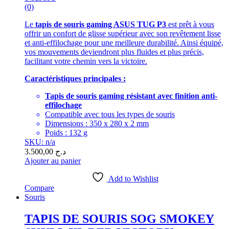
(0)
Le
tapis de souris gaming ASUS TUG P3
est prêt à vous
offrir un confort de glisse supérieur avec son revêtement lisse
et anti-effilochage pour une meilleure durabilité. Ainsi équipé,
vos mouvements deviendront plus fluides et plus précis,
facilitant votre chemin vers la victoire.
Caractéristiques principales :
Tapis de souris gaming résistant avec finition anti-
effilochage
Compatible avec tous les types de souris
Dimensions : 350 x 280 x 2 mm
Poids : 132 g
SKU: n/a
3.500,00
د.ج
Ajouter au panier
Add to Wishlist
Compare
Souris
TAPIS DE SOURIS SOG SMOKEY