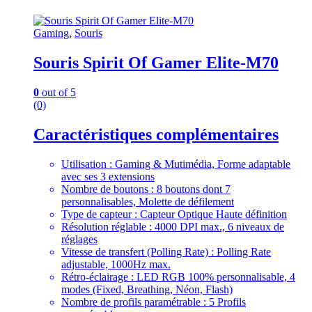
Gaming
,
Souris
Souris Spirit Of Gamer Elite-M70
0
out of 5
(0)
Caractéristiques complémentaires
Utilisation : Gaming & Mutimédia, Forme adaptable
avec ses 3 extensions
Nombre de boutons : 8 boutons dont 7
personnalisables, Molette de défilement
Type de capteur : Capteur Optique Haute définition
Résolution réglable : 4000 DPI max., 6 niveaux de
réglages
Vitesse de transfert (Polling Rate) : Polling Rate
adjustable, 1000Hz max.
Rétro-éclairage : LED RGB 100% personnalisable, 4
modes (Fixed, Breathing, Néon, Flash)
Nombre de profils paramétrable : 5 Profils