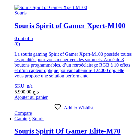
Souris
Souris Spirit of Gamer Xpert-M100
0
out of 5
(0)
La souris gaming Spirit of Gamer Xpert-M100 possède toutes
les qualités pour vous mener vers les sommets. Armé de 8
boutons programmables, d’un rétroéclairage RGB à 10 effets
et d’un capteur optique pouvant atteindre 124000 dpi, elle
vous propose une solution performante.
SKU: n/a
5.900,00
د.ج
Ajouter au panier
Add to Wishlist
Compare
Gaming
,
Souris
Souris Spirit Of Gamer Elite-M70