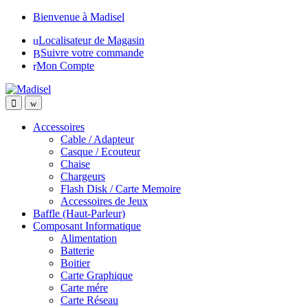
Skip
Skip
Bienvenue à Madisel
to
to
Localisateur de Magasin
navigation
content
Suivre votre commande
Mon Compte
Accessoires
Cable / Adapteur
Casque / Ecouteur
Chaise
Chargeurs
Flash Disk / Carte Memoire
Accessoires de Jeux
Baffle (Haut-Parleur)
Composant Informatique
Alimentation
Batterie
Boitier
Carte Graphique
Carte mére
Carte Réseau