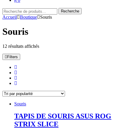
0
Recherche
Recherche
pour :
Accueil
Boutique
Souris
Souris
Trié
12 résultats affichés
par
popularité
Filters
Souris
TAPIS DE SOURIS ASUS ROG
STRIX SLICE