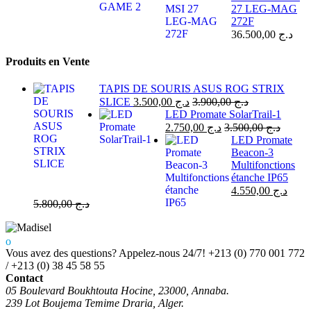
27 LEG-MAG
272F
36.500,00
د.ج
Produits en Vente
TAPIS DE SOURIS ASUS ROG STRIX
SLICE
3.500,00
د.ج
3.900,00
د.ج
LED Promate SolarTrail-1
2.750,00
د.ج
3.500,00
د.ج
LED Promate
Beacon-3
Multifonctions
étanche IP65
4.550,00
د.ج
5.800,00
د.ج
Vous avez des questions? Appelez-nous 24/7!
+213 (0) 770 001 772
/ +213 (0) 38 45 58 55
Contact
05 Boulevard Boukhtouta Hocine, 23000, Annaba.
239 Lot Boujema Temime Draria, Alger.