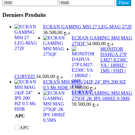
Prix
Prix
Filtrer
min
max
Derniers Produits
ECRAN GAMING MSI 27 LEG-MAG 272F
36.500,00
د.ج
ECRAN GAMING MSI MAG
275QF
54.900,00
د.ج
MONITOR
DAHUA 27P
LM27-E230C
VA / 180HZ /
1MS / FHD /
CURVED
34.500,00
د.ج
ECRAN MSI MAG 242F 24" IPS 200 HZ
0.5 Ms HDR
31.900,00
د.ج
ECRAN GAMING MSI MAG
275QF 2K IPS 180HZ 0.5MS
59.500,00
د.ج
Brands
APC
Carousel