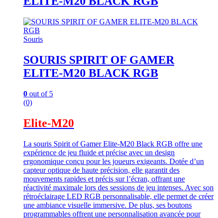
ELITE-M20 BLACK RGB
Souris
SOURIS SPIRIT OF GAMER
ELITE-M20 BLACK RGB
0
out of 5
(0)
Elite-M20
La souris Spirit of Gamer Elite-M20 Black RGB offre une
expérience de jeu fluide et précise avec un design
ergonomique conçu pour les joueurs exigeants. Dotée d’un
capteur optique de haute précision, elle garantit des
mouvements rapides et précis sur l’écran, offrant une
réactivité maximale lors des sessions de jeu intenses. Avec son
rétroéclairage LED RGB personnalisable, elle permet de créer
une ambiance visuelle immersive. De plus, ses boutons
programmables offrent une personnalisation avancée pour