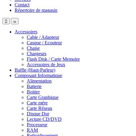
Contact
Répertoire de magasin
Accessoires
Cable / Adapteur
Casque / Ecouteur
Chaise
Chargeurs
Flash Disk / Carte Memoire
Accessoires de Jeux
Baffle (Haut-Parleur)
Composant Informatique
Alimentation
Batterie
Boitier
Carte Graphique
Carte mére
Carte Réseau
Disque Dur
Lecture CD/DVD
Processeur
RAM
Refroidissement