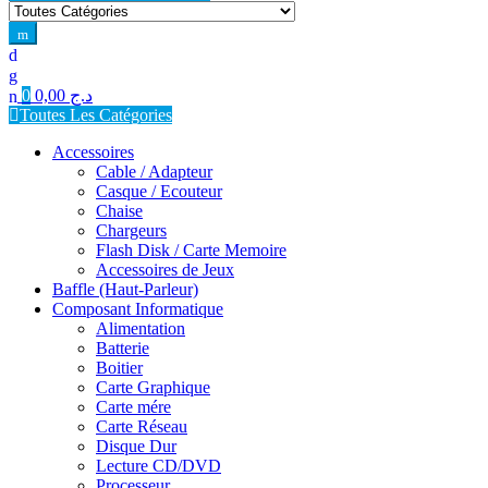
for:
0
0,00
د.ج
Toutes Les Catégories
Accessoires
Cable / Adapteur
Casque / Ecouteur
Chaise
Chargeurs
Flash Disk / Carte Memoire
Accessoires de Jeux
Baffle (Haut-Parleur)
Composant Informatique
Alimentation
Batterie
Boitier
Carte Graphique
Carte mére
Carte Réseau
Disque Dur
Lecture CD/DVD
Processeur