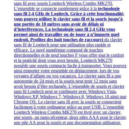
sans fil avec souris Logitech Wireless Combo MK270.
L’ensemble se connecte rapidement grâce à la
technologie
sans fil 2,4 GHz de Logitech. Grâce à cette fonctionnalité,
vous pouvez utiliser le clavier sans fil et la souris jusqu’à
une portée de 10 mètres sans avoir de délais ni
d’interférences. La technologie sans fil 2,4 GHz vous
permet ainsi de travailler ou de jouer à n’importe quel
endroit. Profitez des huit touches de raccourci
du clavier
sans fil de Logitech pour une utilisation plus rapide et
efficace. Le pavé numérique composé de touches
directionnelles et de neuf touches F vous offre tout le confort
et la praticité dont vous avez besoin. Logitech MK270
possède une souris compacte facile à transporter. Vous pouvez
ainsi emporter votre ensemble en déplacement, lors de vos
voyages d’affaire ou vos vacances. Le clavier sans fil a une
autonomie de 24 mois et la souris peut tenir 12 mois sans
avoir besoin d’être rechargée. L’ensemble de souris et clavier
sans fil Logitech peut se configurer avec Windows Vista,
Windows XP, Windows 7, Windows 8, Windows 10 ainsi que
Chrome OS. Le clavier sans fil avec la souris se connectent
facilement à votre ordinateur grâce au port USB. L’ensemble
Logitech Wireless Combo MK270 est livré avec un clavier,
une souris, un nano-récepteur, deux piles AAA pour le clavier,
une pile AA pour la souris et une documentation utilisateur.