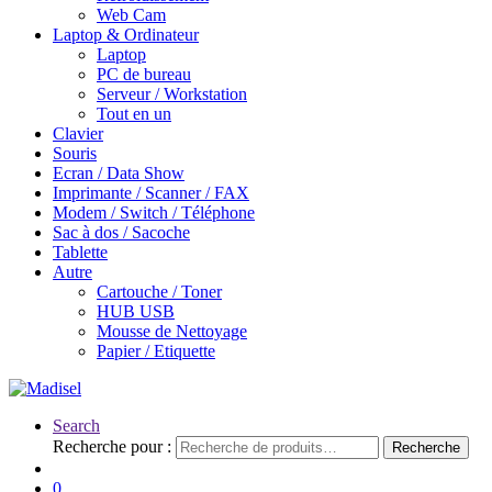
Web Cam
Laptop & Ordinateur
Laptop
PC de bureau
Serveur / Workstation
Tout en un
Clavier
Souris
Ecran / Data Show
Imprimante / Scanner / FAX
Modem / Switch / Téléphone
Sac à dos / Sacoche
Tablette
Autre
Cartouche / Toner
HUB USB
Mousse de Nettoyage
Papier / Etiquette
Search
Recherche pour :
Recherche
0