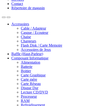
Contact
Répertoire de magasin
Accessoires
Cable / Adapteur
Casque / Ecouteur
Chaise
Chargeurs
Flash Disk / Carte Memoire
Accessoires de Jeux
Baffle (Haut-Parleur)
Composant Informatique
Alimentation
Batterie
Boitier
Carte Graphique
Carte mére
Carte Réseau
Disque Dur
Lecture CD/DVD
Processeur
RAM
Refroidissement