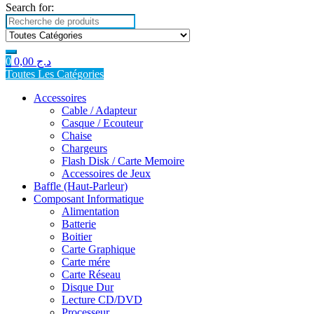
Search for:
0
0,00
د.ج
Toutes Les Catégories
Accessoires
Cable / Adapteur
Casque / Ecouteur
Chaise
Chargeurs
Flash Disk / Carte Memoire
Accessoires de Jeux
Baffle (Haut-Parleur)
Composant Informatique
Alimentation
Batterie
Boitier
Carte Graphique
Carte mére
Carte Réseau
Disque Dur
Lecture CD/DVD
Processeur