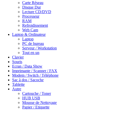
Carte Réseau
Disque Dur
Lecture CD/DVD
Processeur
RAM
Refroidissement
Web Cam
Laptop & Ordinateur
Laptop
PC de bureau
Serveur / Workstation
Tout en un
Clavier
Souris
Ecran / Data Show
Imprimante / Scanner / FAX
Modem / Switch / Téléphone
Sac à dos / Sacoche
Tablette
Autre
Cartouche / Toner
HUB USB
Mousse de Nettoyage
Papier / Etiquette