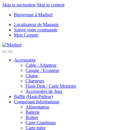
Skip to navigation
Skip to content
Bienvenue à Madisel
Localisateur de Magasin
Suivre votre commande
Mon Compte
Accessoires
Cable / Adapteur
Casque / Ecouteur
Chaise
Chargeurs
Flash Disk / Carte Memoire
Accessoires de Jeux
Baffle (Haut-Parleur)
Composant Informatique
Alimentation
Batterie
Boitier
Carte Graphique
Carte mére