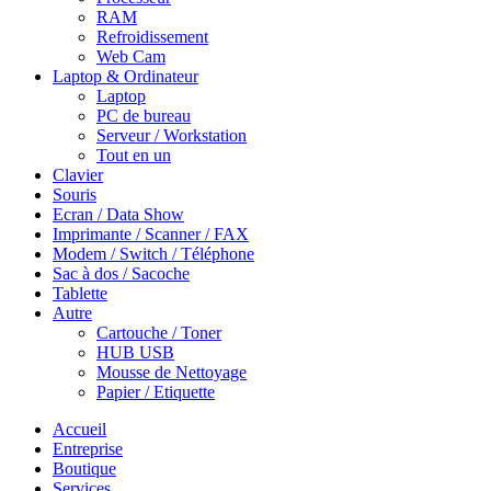
RAM
Refroidissement
Web Cam
Laptop & Ordinateur
Laptop
PC de bureau
Serveur / Workstation
Tout en un
Clavier
Souris
Ecran / Data Show
Imprimante / Scanner / FAX
Modem / Switch / Téléphone
Sac à dos / Sacoche
Tablette
Autre
Cartouche / Toner
HUB USB
Mousse de Nettoyage
Papier / Etiquette
Accueil
Entreprise
Boutique
Services