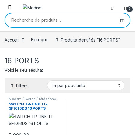
Skip to navigation
Skip to content
0
Recherche pour :
Accueil
Boutique
Produits identifiés “16 PORTS”
16 PORTS
Voici le seul résultat
Filters
Modem / Switch / Téléphone
SWITCH TP-LINK TL-
SF1016DS 16 PORTS