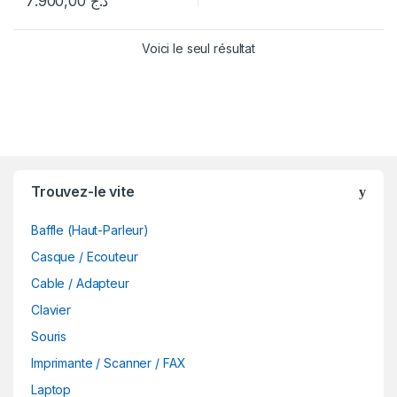
7.900,00
د.ج
Voici le seul résultat
B
Trouvez-le vite
r
Baffle (Haut-Parleur)
a
Casque / Ecouteur
n
Cable / Adapteur
d
Clavier
Souris
s
Imprimante / Scanner / FAX
C
Laptop