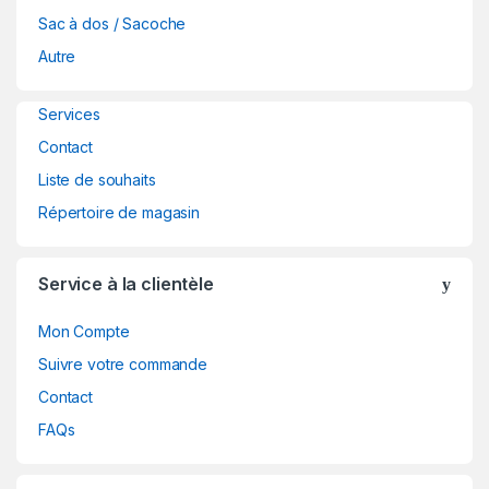
a
Sac à dos / Sacoche
Autre
r
o
Services
Contact
u
Liste de souhaits
s
Répertoire de magasin
e
Service à la clientèle
l
Mon Compte
Suivre votre commande
Contact
FAQs