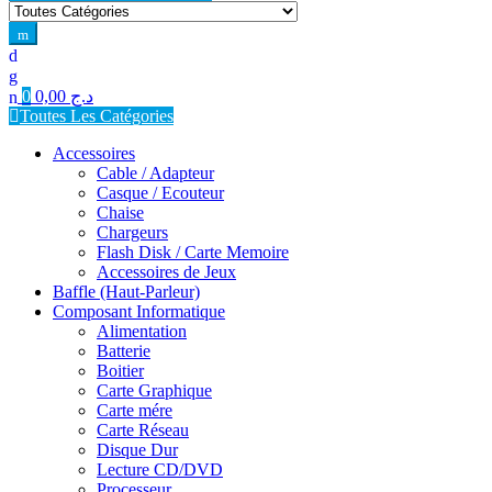
for:
0
0,00
د.ج
Toutes Les Catégories
Accessoires
Cable / Adapteur
Casque / Ecouteur
Chaise
Chargeurs
Flash Disk / Carte Memoire
Accessoires de Jeux
Baffle (Haut-Parleur)
Composant Informatique
Alimentation
Batterie
Boitier
Carte Graphique
Carte mére
Carte Réseau
Disque Dur
Lecture CD/DVD
Processeur