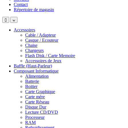
Contact
Répertoire de magasin
Accessoires
Cable / Adapteur
Casque / Ecouteur
Chaise
Chargeurs
Flash Disk / Carte Memoire
Accessoires de Jeux
Baffle (Haut-Parleur)
Composant Informatique
Alimentation
Batterie
Boitier
Carte Graphique
Carte mére
Carte Réseau
Disque Dur
Lecture CD/DVD
Processeur
RAM
Refroidissement