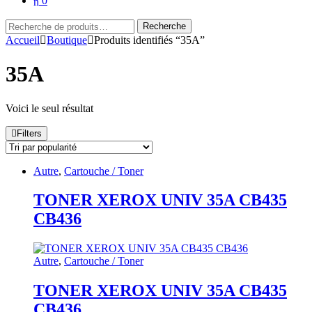
0
Recherche
Recherche
pour :
Accueil
Boutique
Produits identifiés “35A”
35A
Voici le seul résultat
Filters
Autre
,
Cartouche / Toner
TONER XEROX UNIV 35A CB435
CB436
Autre
,
Cartouche / Toner
TONER XEROX UNIV 35A CB435
CB436