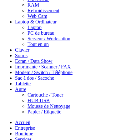
RAM
Refroidissement
Web Cam
Laptop & Ordinateur
Laptop
PC de bureau
Serveur / Workstation
Tout en un
Clavier
Souris
Ecran / Data Show
Imprimante / Scanner / FAX
Modem / Switch / Téléphone
Sac à dos / Sacoche
Tablette
Autre
Cartouche / Toner
HUB USB
Mousse de Nettoyage
Papier / Etiquette
Accueil
Entreprise
Boutique
Services