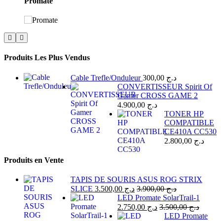
Promate
Produits Les Plus Vendus
Cable Trefle/Onduleur
300,00
د.ج
CONVERTISSEUR Spirit Of
Gamer CROSS GAME 2
4.900,00
د.ج
TONER HP
COMPATIBLE
CE410A CC530
2.800,00
د.ج
Produits en Vente
TAPIS DE SOURIS ASUS ROG STRIX
SLICE
3.500,00
د.ج
3.900,00
د.ج
LED Promate SolarTrail-1
2.750,00
د.ج
3.500,00
د.ج
LED Promate