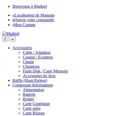
Skip
Skip
Bienvenue à Madisel
to
to
Localisateur de Magasin
navigation
content
Suivre votre commande
Mon Compte
Accessoires
Cable / Adapteur
Casque / Ecouteur
Chaise
Chargeurs
Flash Disk / Carte Memoire
Accessoires de Jeux
Baffle (Haut-Parleur)
Composant Informatique
Alimentation
Batterie
Boitier
Carte Graphique
Carte mére
Carte Réseau