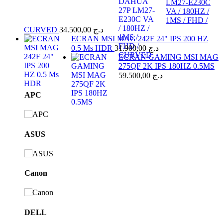
LM27-E230C
VA / 180HZ /
1MS / FHD /
CURVED
34.500,00
د.ج
ECRAN MSI MAG 242F 24" IPS 200 HZ
0.5 Ms HDR
31.900,00
د.ج
ECRAN GAMING MSI MAG
275QF 2K IPS 180HZ 0.5MS
59.500,00
د.ج
Brands
APC
Carousel
ASUS
Canon
DELL