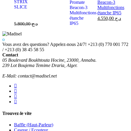
Beacon-3
Multifonctions
étanche IP65
4.550,00
د.ج
5.800,00
د.ج
Vous avez des questions? Appelez-nous 24/7!
+213 (0) 770 001 772
/ +213 (0) 38 45 58 55
Contact
05 Boulevard Boukhtouta Hocine, 23000, Annaba.
239 Lot Boujema Temime Draria, Alger.
E-Mail: contact@madisel.net
Trouvez-le vite
Baffle (Haut-Parleur)
Casque / Ecouteur