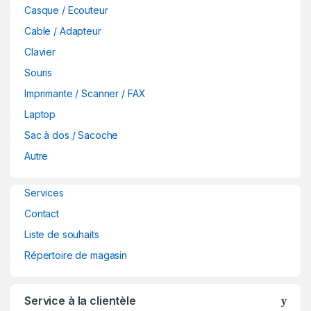
Casque / Ecouteur
n
Cable / Adapteur
d
Clavier
Souris
s
Imprimante / Scanner / FAX
C
Laptop
a
Sac à dos / Sacoche
Autre
r
o
Services
Contact
u
Liste de souhaits
s
Répertoire de magasin
e
Service à la clientèle
l