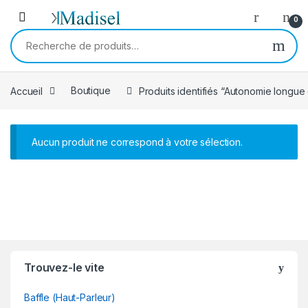
Skip to navigation
Skip to content
0
Recherche pour :
Accueil
Boutique
Produits identifiés “Autonomie longue
Aucun produit ne correspond à votre sélection.
B
Trouvez-le vite
r
Baffle (Haut-Parleur)
a