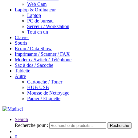
Web Cam
Laptop & Ordinateur
Laptop
PC de bureau
Serveur / Workstation
Tout en un
Clavier
Souris
Ecran / Data Show
Imprimante / Scanner / FAX
Modem / Switch / Téléphone
Sac à dos / Sacoche
Tablette
Autre
Cartouche / Toner
HUB USB
Mousse de Nettoyage
Papier / Etiquette
Search
Recherche pour :
Recherche
0