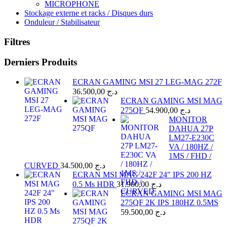
MICROPHONE
Stockage externe et racks / Disques durs
Onduleur / Stabilisateur
Filtres
Derniers Produits
ECRAN GAMING MSI 27 LEG-MAG 272F
36.500,00
د.ج
ECRAN GAMING MSI MAG
275QF
54.900,00
د.ج
MONITOR
DAHUA 27P
LM27-E230C
VA / 180HZ /
1MS / FHD /
CURVED
34.500,00
د.ج
ECRAN MSI MAG 242F 24" IPS 200 HZ
0.5 Ms HDR
31.900,00
د.ج
ECRAN GAMING MSI MAG
275QF 2K IPS 180HZ 0.5MS
59.500,00
د.ج