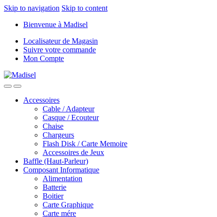
Skip to navigation
Skip to content
Bienvenue à Madisel
Localisateur de Magasin
Suivre votre commande
Mon Compte
Accessoires
Cable / Adapteur
Casque / Ecouteur
Chaise
Chargeurs
Flash Disk / Carte Memoire
Accessoires de Jeux
Baffle (Haut-Parleur)
Composant Informatique
Alimentation
Batterie
Boitier
Carte Graphique
Carte mére