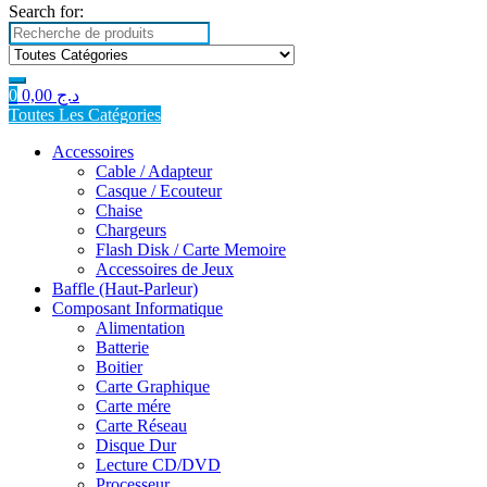
Search for:
0
0,00
د.ج
Toutes Les Catégories
Accessoires
Cable / Adapteur
Casque / Ecouteur
Chaise
Chargeurs
Flash Disk / Carte Memoire
Accessoires de Jeux
Baffle (Haut-Parleur)
Composant Informatique
Alimentation
Batterie
Boitier
Carte Graphique
Carte mére
Carte Réseau
Disque Dur
Lecture CD/DVD
Processeur