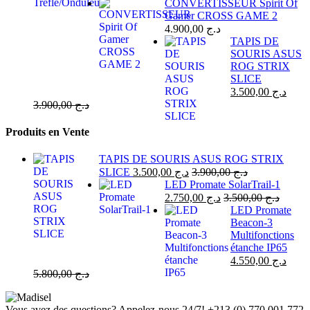
CONVERTISSEUR Spirit Of
Gamer CROSS GAME 2
4.900,00
د.ج
TAPIS DE
SOURIS ASUS
ROG STRIX
SLICE
3.500,00
د.ج
3.900,00
د.ج
Produits en Vente
TAPIS DE SOURIS ASUS ROG STRIX
SLICE
3.500,00
د.ج
3.900,00
د.ج
LED Promate SolarTrail-1
2.750,00
د.ج
3.500,00
د.ج
LED Promate
Beacon-3
Multifonctions
étanche IP65
4.550,00
د.ج
5.800,00
د.ج
Vous avez des questions? Appelez-nous 24/7!
+213 (0) 770 001 772