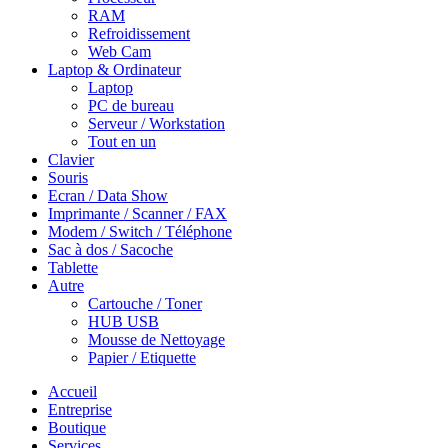
RAM
Refroidissement
Web Cam
Laptop & Ordinateur
Laptop
PC de bureau
Serveur / Workstation
Tout en un
Clavier
Souris
Ecran / Data Show
Imprimante / Scanner / FAX
Modem / Switch / Téléphone
Sac à dos / Sacoche
Tablette
Autre
Cartouche / Toner
HUB USB
Mousse de Nettoyage
Papier / Etiquette
Accueil
Entreprise
Boutique
Services