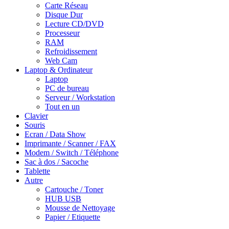
Carte Réseau
Disque Dur
Lecture CD/DVD
Processeur
RAM
Refroidissement
Web Cam
Laptop & Ordinateur
Laptop
PC de bureau
Serveur / Workstation
Tout en un
Clavier
Souris
Ecran / Data Show
Imprimante / Scanner / FAX
Modem / Switch / Téléphone
Sac à dos / Sacoche
Tablette
Autre
Cartouche / Toner
HUB USB
Mousse de Nettoyage
Papier / Etiquette