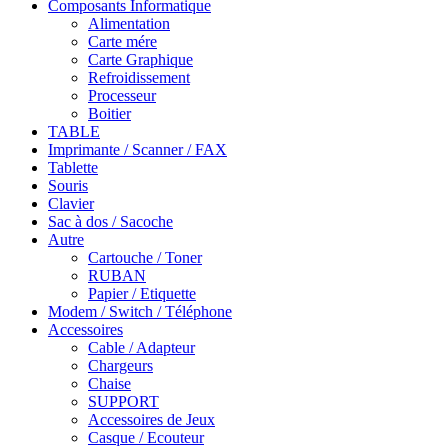
Composants Informatique
Alimentation
Carte mére
Carte Graphique
Refroidissement
Processeur
Boitier
TABLE
Imprimante / Scanner / FAX
Tablette
Souris
Clavier
Sac à dos / Sacoche
Autre
Cartouche / Toner
RUBAN
Papier / Etiquette
Modem / Switch / Téléphone
Accessoires
Cable / Adapteur
Chargeurs
Chaise
SUPPORT
Accessoires de Jeux
Casque / Ecouteur