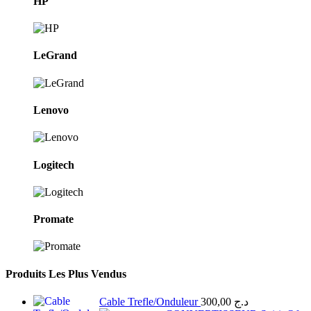
HP
LeGrand
Lenovo
Logitech
Promate
Produits Les Plus Vendus
Cable Trefle/Onduleur
300,00
د.ج