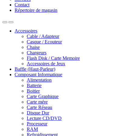
Contact
Répertoire de magasin
Accessoires
Cable / Adapteur
Casque / Ecouteur
Chaise
Chargeurs
Flash Disk / Carte Memoire
Accessoires de Jeux
Baffle (Haut-Parleur)
Composant Informatique
Alimentation
Batterie
Boitier
Carte Graphique
Carte mére
Carte Réseau
Disque Dur
Lecture CD/DVD
Processeur
RAM
Refroidissement