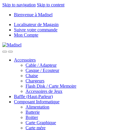
Skip to navigation
Skip to content
Bienvenue à Madisel
Localisateur de Magasin
Suivre votre commande
Mon Compte
Accessoires
Cable / Adapteur
Casque / Ecouteur
Chaise
Chargeurs
Flash Disk / Carte Memoire
Accessoires de Jeux
Baffle (Haut-Parleur)
Composant Informatique
Alimentation
Batterie
Boitier
Carte Graphique
Carte mére