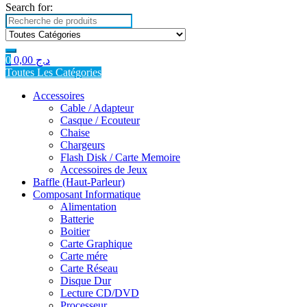
Search for:
0
0,00
د.ج
Toutes Les Catégories
Accessoires
Cable / Adapteur
Casque / Ecouteur
Chaise
Chargeurs
Flash Disk / Carte Memoire
Accessoires de Jeux
Baffle (Haut-Parleur)
Composant Informatique
Alimentation
Batterie
Boitier
Carte Graphique
Carte mére
Carte Réseau
Disque Dur
Lecture CD/DVD
Processeur