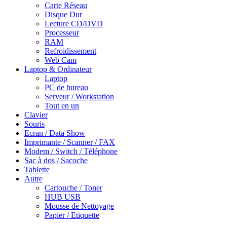
Carte Réseau
Disque Dur
Lecture CD/DVD
Processeur
RAM
Refroidissement
Web Cam
Laptop & Ordinateur
Laptop
PC de bureau
Serveur / Workstation
Tout en un
Clavier
Souris
Ecran / Data Show
Imprimante / Scanner / FAX
Modem / Switch / Téléphone
Sac à dos / Sacoche
Tablette
Autre
Cartouche / Toner
HUB USB
Mousse de Nettoyage
Papier / Etiquette