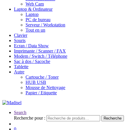
Web Cam
Laptop & Ordinateur
Laptop
PC de bureau
Serveur / Workstation
Tout en un
Clavier
Souris
Ecran / Data Show
Imprimante / Scanner / FAX
Modem / Switch / Téléphone
Sac à dos / Sacoche
Tablette
Autre
Cartouche / Toner
HUB USB
Mousse de Nettoyage
Papier / Etiquette
Search
Recherche pour :
Recherche
0