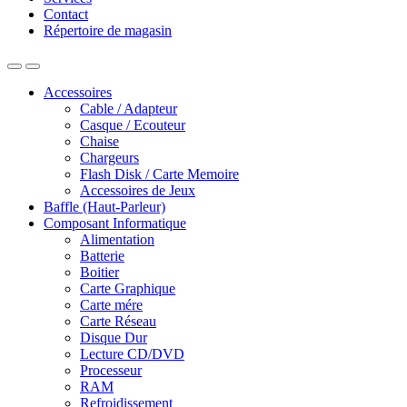
Contact
Répertoire de magasin
Accessoires
Cable / Adapteur
Casque / Ecouteur
Chaise
Chargeurs
Flash Disk / Carte Memoire
Accessoires de Jeux
Baffle (Haut-Parleur)
Composant Informatique
Alimentation
Batterie
Boitier
Carte Graphique
Carte mére
Carte Réseau
Disque Dur
Lecture CD/DVD
Processeur
RAM
Refroidissement