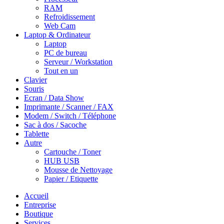
RAM
Refroidissement
Web Cam
Laptop & Ordinateur
Laptop
PC de bureau
Serveur / Workstation
Tout en un
Clavier
Souris
Ecran / Data Show
Imprimante / Scanner / FAX
Modem / Switch / Téléphone
Sac à dos / Sacoche
Tablette
Autre
Cartouche / Toner
HUB USB
Mousse de Nettoyage
Papier / Etiquette
Accueil
Entreprise
Boutique
Services