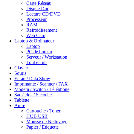
Carte Réseau
Disque Dur
Lecture CD/DVD
Processeur
RAM
Refroidissement
Web Cam
Laptop & Ordinateur
Laptop
PC de bureau
Serveur / Workstation
Tout en un
Clavier
Souris
Ecran / Data Show
Imprimante / Scanner / FAX
Modem / Switch / Téléphone
Sac à dos / Sacoche
Tablette
Autre
Cartouche / Toner
HUB USB
Mousse de Nettoyage
Papier / Etiquette