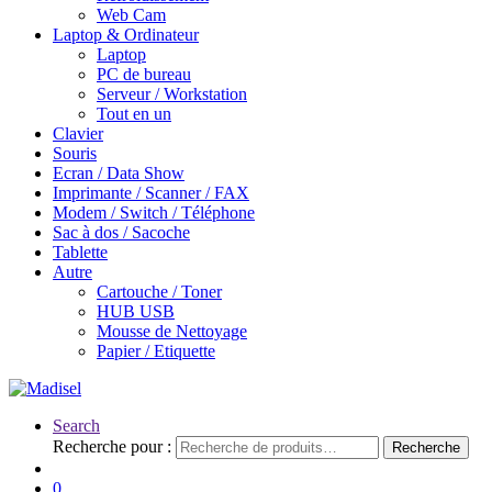
Web Cam
Laptop & Ordinateur
Laptop
PC de bureau
Serveur / Workstation
Tout en un
Clavier
Souris
Ecran / Data Show
Imprimante / Scanner / FAX
Modem / Switch / Téléphone
Sac à dos / Sacoche
Tablette
Autre
Cartouche / Toner
HUB USB
Mousse de Nettoyage
Papier / Etiquette
Search
Recherche pour :
Recherche
0