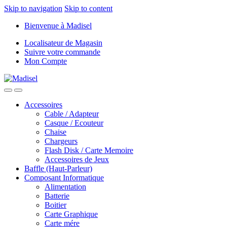
Skip to navigation
Skip to content
Bienvenue à Madisel
Localisateur de Magasin
Suivre votre commande
Mon Compte
Accessoires
Cable / Adapteur
Casque / Ecouteur
Chaise
Chargeurs
Flash Disk / Carte Memoire
Accessoires de Jeux
Baffle (Haut-Parleur)
Composant Informatique
Alimentation
Batterie
Boitier
Carte Graphique
Carte mére