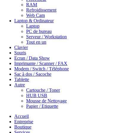
RAM
Refroidissement
Web Cam
Laptop & Ordinateur
Laptop
PC de bureau
Serveur / Workstation
Tout en un
Clavier
Souris
Ecran / Data Show
Imprimante / Scanner / FAX
Modem / Switch / Téléphone
Sac à dos / Sacoche
Tablette
Autre
Cartouche / Toner
HUB USB
Mousse de Nettoyage
Papier / Etiquette
Accueil
Entreprise
Boutique
Services