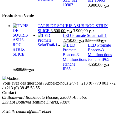
M2 10903
3.900,00
د.ج
Produits en Vente
TAPIS DE SOURIS ASUS ROG STRIX
SLICE
3.500,00
د.ج
3.900,00
د.ج
LED Promate SolarTrail-1
2.750,00
د.ج
3.500,00
د.ج
LED Promate
Beacon-3
Multifonctions
étanche IP65
4.550,00
د.ج
5.800,00
د.ج
Vous avez des questions? Appelez-nous 24/7!
+213 (0) 770 001 772
/ +213 (0) 38 45 58 55
Contact
05 Boulevard Boukhtouta Hocine, 23000, Annaba.
239 Lot Boujema Temime Draria, Alger.
E-Mail: contact@madisel.net