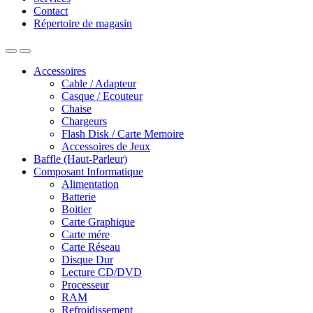
Contact
Répertoire de magasin
Accessoires
Cable / Adapteur
Casque / Ecouteur
Chaise
Chargeurs
Flash Disk / Carte Memoire
Accessoires de Jeux
Baffle (Haut-Parleur)
Composant Informatique
Alimentation
Batterie
Boitier
Carte Graphique
Carte mére
Carte Réseau
Disque Dur
Lecture CD/DVD
Processeur
RAM
Refroidissement