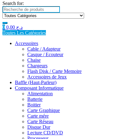
Search for:
0
0,00
د.ج
Toutes Les Catégories
Accessoires
Cable / Adapteur
Casque / Ecouteur
Chaise
Chargeurs
Flash Disk / Carte Memoire
Accessoires de Jeux
Baffle (Haut-Parleur)
Composant Informatique
Alimentation
Batterie
Boitier
Carte Graphique
Carte mére
Carte Réseau
Disque Dur
Lecture CD/DVD
Processeur