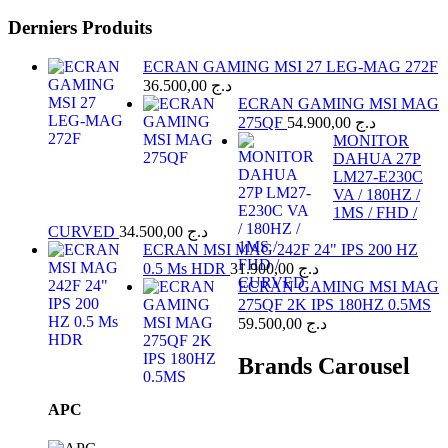
Derniers Produits
ECRAN GAMING MSI 27 LEG-MAG 272F
36.500,00
د.ج
ECRAN GAMING MSI MAG
275QF
54.900,00
د.ج
MONITOR
DAHUA 27P
LM27-E230C
VA / 180HZ /
1MS / FHD /
CURVED
34.500,00
د.ج
ECRAN MSI MAG 242F 24" IPS 200 HZ
0.5 Ms HDR
31.900,00
د.ج
ECRAN GAMING MSI MAG
275QF 2K IPS 180HZ 0.5MS
59.500,00
د.ج
Brands Carousel
APC