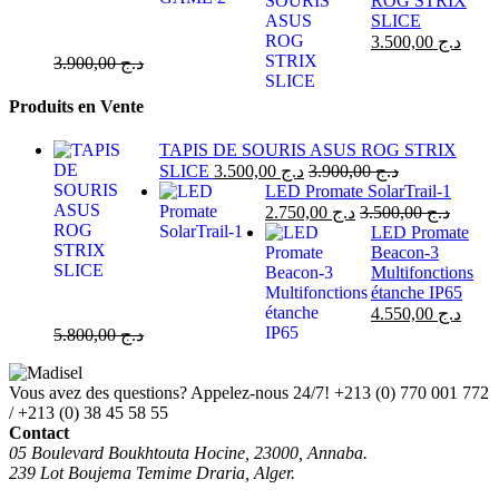
ROG STRIX
SLICE
3.500,00
د.ج
3.900,00
د.ج
Produits en Vente
TAPIS DE SOURIS ASUS ROG STRIX
SLICE
3.500,00
د.ج
3.900,00
د.ج
LED Promate SolarTrail-1
2.750,00
د.ج
3.500,00
د.ج
LED Promate
Beacon-3
Multifonctions
étanche IP65
4.550,00
د.ج
5.800,00
د.ج
Vous avez des questions? Appelez-nous 24/7!
+213 (0) 770 001 772
/ +213 (0) 38 45 58 55
Contact
05 Boulevard Boukhtouta Hocine, 23000, Annaba.
239 Lot Boujema Temime Draria, Alger.