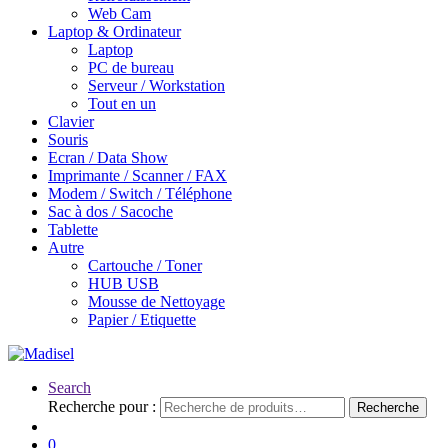
Web Cam
Laptop & Ordinateur
Laptop
PC de bureau
Serveur / Workstation
Tout en un
Clavier
Souris
Ecran / Data Show
Imprimante / Scanner / FAX
Modem / Switch / Téléphone
Sac à dos / Sacoche
Tablette
Autre
Cartouche / Toner
HUB USB
Mousse de Nettoyage
Papier / Etiquette
Search
Recherche pour :
Recherche
0