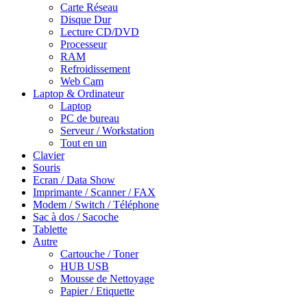
Carte Réseau
Disque Dur
Lecture CD/DVD
Processeur
RAM
Refroidissement
Web Cam
Laptop & Ordinateur
Laptop
PC de bureau
Serveur / Workstation
Tout en un
Clavier
Souris
Ecran / Data Show
Imprimante / Scanner / FAX
Modem / Switch / Téléphone
Sac à dos / Sacoche
Tablette
Autre
Cartouche / Toner
HUB USB
Mousse de Nettoyage
Papier / Etiquette