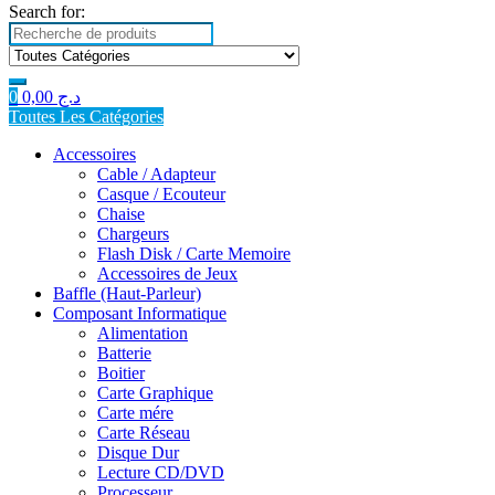
Search for:
0
0,00
د.ج
Toutes Les Catégories
Accessoires
Cable / Adapteur
Casque / Ecouteur
Chaise
Chargeurs
Flash Disk / Carte Memoire
Accessoires de Jeux
Baffle (Haut-Parleur)
Composant Informatique
Alimentation
Batterie
Boitier
Carte Graphique
Carte mére
Carte Réseau
Disque Dur
Lecture CD/DVD
Processeur