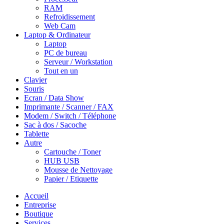
RAM
Refroidissement
Web Cam
Laptop & Ordinateur
Laptop
PC de bureau
Serveur / Workstation
Tout en un
Clavier
Souris
Ecran / Data Show
Imprimante / Scanner / FAX
Modem / Switch / Téléphone
Sac à dos / Sacoche
Tablette
Autre
Cartouche / Toner
HUB USB
Mousse de Nettoyage
Papier / Etiquette
Accueil
Entreprise
Boutique
Services