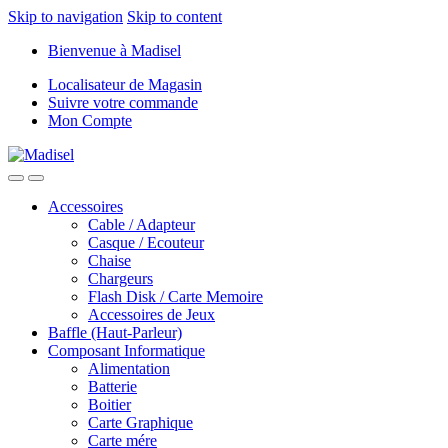
Skip to navigation
Skip to content
Bienvenue à Madisel
Localisateur de Magasin
Suivre votre commande
Mon Compte
Accessoires
Cable / Adapteur
Casque / Ecouteur
Chaise
Chargeurs
Flash Disk / Carte Memoire
Accessoires de Jeux
Baffle (Haut-Parleur)
Composant Informatique
Alimentation
Batterie
Boitier
Carte Graphique
Carte mére