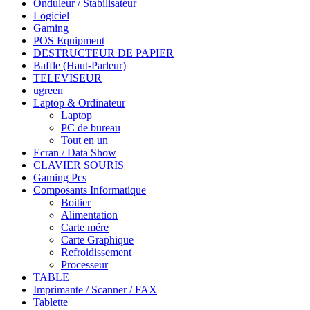
Onduleur / Stabilisateur
Logiciel
Gaming
POS Equipment
DESTRUCTEUR DE PAPIER
Baffle (Haut-Parleur)
TELEVISEUR
ugreen
Laptop & Ordinateur
Laptop
PC de bureau
Tout en un
Ecran / Data Show
CLAVIER SOURIS
Gaming Pcs
Composants Informatique
Boitier
Alimentation
Carte mére
Carte Graphique
Refroidissement
Processeur
TABLE
Imprimante / Scanner / FAX
Tablette