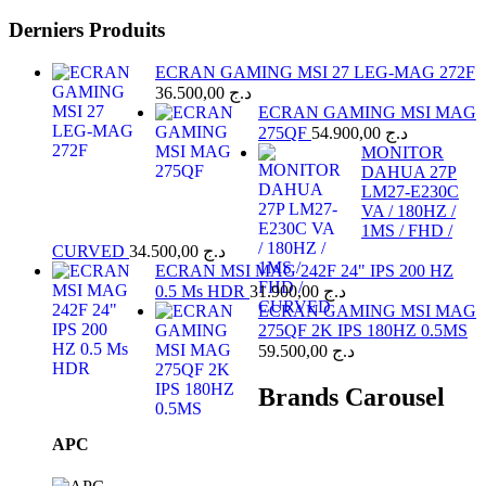
Derniers Produits
ECRAN GAMING MSI 27 LEG-MAG 272F
36.500,00
د.ج
ECRAN GAMING MSI MAG
275QF
54.900,00
د.ج
MONITOR
DAHUA 27P
LM27-E230C
VA / 180HZ /
1MS / FHD /
CURVED
34.500,00
د.ج
ECRAN MSI MAG 242F 24" IPS 200 HZ
0.5 Ms HDR
31.900,00
د.ج
ECRAN GAMING MSI MAG
275QF 2K IPS 180HZ 0.5MS
59.500,00
د.ج
Brands Carousel
APC