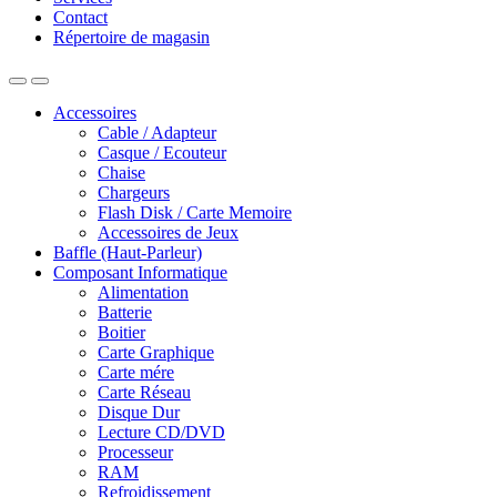
Contact
Répertoire de magasin
Accessoires
Cable / Adapteur
Casque / Ecouteur
Chaise
Chargeurs
Flash Disk / Carte Memoire
Accessoires de Jeux
Baffle (Haut-Parleur)
Composant Informatique
Alimentation
Batterie
Boitier
Carte Graphique
Carte mére
Carte Réseau
Disque Dur
Lecture CD/DVD
Processeur
RAM
Refroidissement