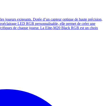
es joueurs exigeants. Dotée d’un capteur optique de haute précision,
 rétroéclairage LED RGB personnalisable, elle permet de créer une
écifiques de chaque joueur. La Elite-M20 Black RGB est un choix