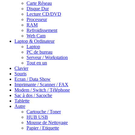
Carte Réseau
Disque Dur
Lecture CD/DVD
Processeur
RAM
Refroidissement
Web Cam
Laptop & Ordinateur
Laptop
PC de bureau
Serveur / Workstation
Tout en un
Clavier
Souris
Ecran / Data Show
Imprimante / Scanner / FAX
Modem / Switch / Téléphone
Sac à dos / Sacoche
Tablette
Autre
Cartouche / Toner
HUB USB
Mousse de Nettoyage
Papier / Etiquette