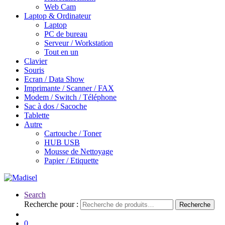
Web Cam
Laptop & Ordinateur
Laptop
PC de bureau
Serveur / Workstation
Tout en un
Clavier
Souris
Ecran / Data Show
Imprimante / Scanner / FAX
Modem / Switch / Téléphone
Sac à dos / Sacoche
Tablette
Autre
Cartouche / Toner
HUB USB
Mousse de Nettoyage
Papier / Etiquette
Search
Recherche pour :
Recherche
0