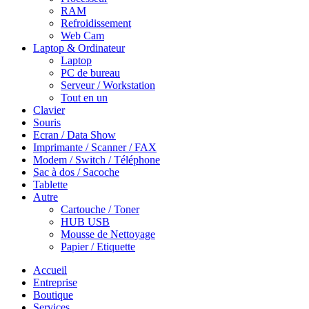
RAM
Refroidissement
Web Cam
Laptop & Ordinateur
Laptop
PC de bureau
Serveur / Workstation
Tout en un
Clavier
Souris
Ecran / Data Show
Imprimante / Scanner / FAX
Modem / Switch / Téléphone
Sac à dos / Sacoche
Tablette
Autre
Cartouche / Toner
HUB USB
Mousse de Nettoyage
Papier / Etiquette
Accueil
Entreprise
Boutique
Services