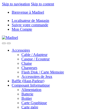
Skip to navigation
Skip to content
Bienvenue à Madisel
Localisateur de Magasin
Suivre votre commande
Mon Compte
Accessoires
Cable / Adapteur
Casque / Ecouteur
Chaise
Chargeurs
Flash Disk / Carte Memoire
Accessoires de Jeux
Baffle (Haut-Parleur)
Composant Informatique
Alimentation
Batterie
Boitier
Carte Graphique
Carte mére