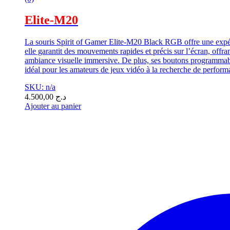
Elite-M20
La souris Spirit of Gamer Elite-M20 Black RGB offre une expéri
elle garantit des mouvements rapides et précis sur l’écran, off
ambiance visuelle immersive. De plus, ses boutons programmab
idéal pour les amateurs de jeux vidéo à la recherche de perform
SKU: n/a
4.500,00
د.ج
Ajouter au panier