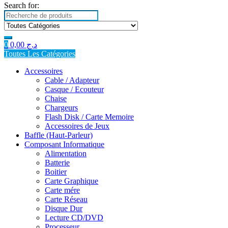
Search for:
0
0,00
د.ج
Toutes Les Catégories
Accessoires
Cable / Adapteur
Casque / Ecouteur
Chaise
Chargeurs
Flash Disk / Carte Memoire
Accessoires de Jeux
Baffle (Haut-Parleur)
Composant Informatique
Alimentation
Batterie
Boitier
Carte Graphique
Carte mére
Carte Réseau
Disque Dur
Lecture CD/DVD
Processeur