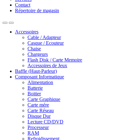
Contact
Répertoire de magasin
Accessoires
Cable / Adapteur
Casque / Ecouteur
Chaise
Chargeurs
Flash Disk / Carte Memoire
Accessoires de Jeux
Baffle (Haut-Parleur)
Composant Informatique
Alimentation
Batterie
Boitier
Carte Graphique
Carte mére
Carte Réseau
Disque Dur
Lecture CD/DVD
Processeur
RAM
Refroidissement