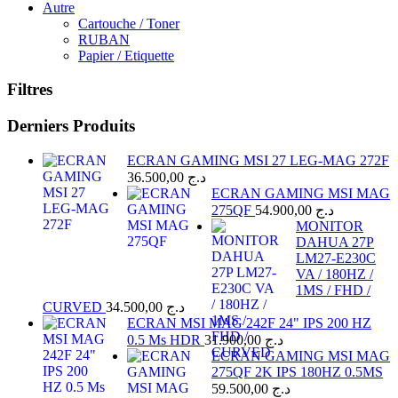
Autre
Cartouche / Toner
RUBAN
Papier / Etiquette
Filtres
Derniers Produits
ECRAN GAMING MSI 27 LEG-MAG 272F
36.500,00
د.ج
ECRAN GAMING MSI MAG
275QF
54.900,00
د.ج
MONITOR
DAHUA 27P
LM27-E230C
VA / 180HZ /
1MS / FHD /
CURVED
34.500,00
د.ج
ECRAN MSI MAG 242F 24" IPS 200 HZ
0.5 Ms HDR
31.900,00
د.ج
ECRAN GAMING MSI MAG
275QF 2K IPS 180HZ 0.5MS
59.500,00
د.ج