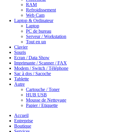
RAM
Refroidissement
Web Cam
Laptop & Ordinateur
Laptop
PC de bureau
Serveur / Workstation
Tout en un
Clavier
Souris
Ecran / Data Show
Imprimante / Scanner / FAX
Modem / Switch / Téléphone
Sac à dos / Sacoche
Tablette
Autre
Cartouche / Toner
HUB USB
Mousse de Nettoyage
Papier / Etiquette
Accueil
Entreprise
Boutique
Services