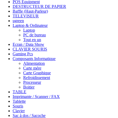
POS Equipment
DESTRUCTEUR DE PAPIER
Baffle (Haut-Parleur)
TELEVISEUR
ugreen
Laptop & Ordinateur
Laptop
PC de bureau
Tout en un
Ecran / Data Show
CLAVIER SOURIS
Gaming Pcs
Composants Informatique
Alimentation
Carte mére
Carte Graphique
Refroidissement
Processeur
Boitier
TABLE
Imprimante / Scanner / FAX
Tablette
Souris
Clavier
Sac à dos / Sacoche