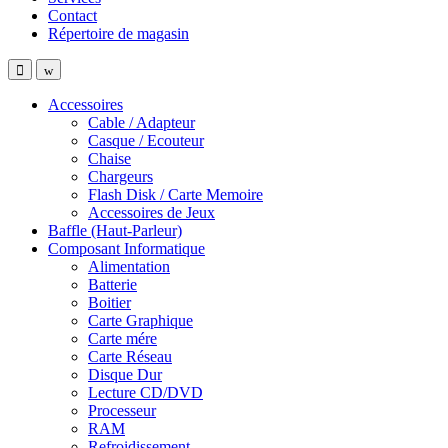
Contact
Répertoire de magasin
Accessoires
Cable / Adapteur
Casque / Ecouteur
Chaise
Chargeurs
Flash Disk / Carte Memoire
Accessoires de Jeux
Baffle (Haut-Parleur)
Composant Informatique
Alimentation
Batterie
Boitier
Carte Graphique
Carte mére
Carte Réseau
Disque Dur
Lecture CD/DVD
Processeur
RAM
Refroidissement