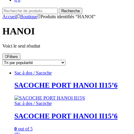
Recherche
Recherche
pour :
Accueil
Boutique
Produits identifiés “HANOI”
HANOI
Voici le seul résultat
Filters
Sac à dos / Sacoche
SACOCHE PORT HANOI II15’6
Sac à dos / Sacoche
SACOCHE PORT HANOI II15’6
0
out of 5