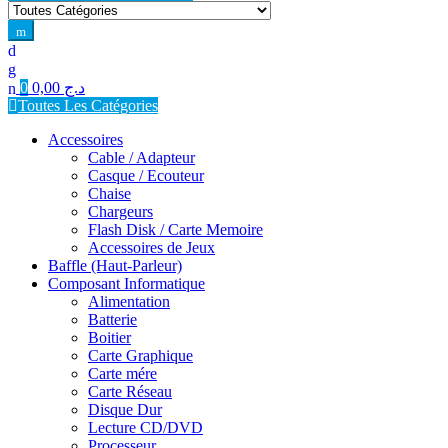
for:
0
0,00
د.ج
Toutes Les Catégories
Accessoires
Cable / Adapteur
Casque / Ecouteur
Chaise
Chargeurs
Flash Disk / Carte Memoire
Accessoires de Jeux
Baffle (Haut-Parleur)
Composant Informatique
Alimentation
Batterie
Boitier
Carte Graphique
Carte mére
Carte Réseau
Disque Dur
Lecture CD/DVD
Processeur