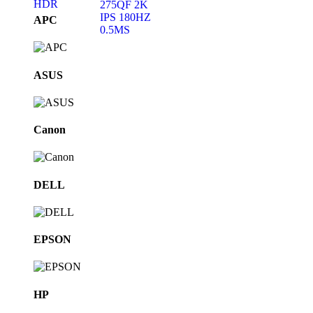
Brands
APC
Carousel
ASUS
Canon
DELL
EPSON
HP