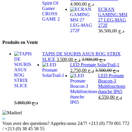
4.900,00
د.ج
ECRAN
GAMING MSI
27 LEG-MAG
272F
36.500,00
د.ج
Produits en Vente
TAPIS DE SOURIS ASUS ROG STRIX
SLICE
3.500,00
د.ج
3.900,00
د.ج
LED Promate SolarTrail-1
2.750,00
د.ج
3.500,00
د.ج
LED Promate
Beacon-3
Multifonctions
étanche IP65
4.550,00
د.ج
5.800,00
د.ج
Vous avez des questions? Appelez-nous 24/7!
+213 (0) 770 001 772
/ +213 (0) 38 45 58 55