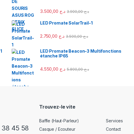
3.500,00
د.ج
3.900,00
د.ج
LED Promate SolarTrail-1
2.750,00
د.ج
3.500,00
د.ج
1
LED Promate Beacon-3 Multifonctions
étanche IP65
4.550,00
د.ج
5.800,00
د.ج
Trouvez-le vite
Baffle (Haut-Parleur)
Services
) 38 45 58
Casque / Ecouteur
Contact