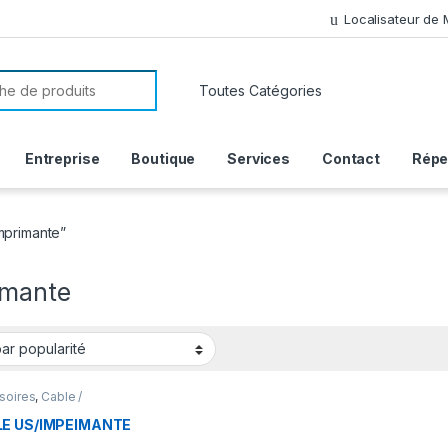
Localisateur de
or:
Entreprise
Boutique
Services
Contact
Répe
Imprimante”
imante
soires
,
Cable /
eur
E US/IMPEIMANTE