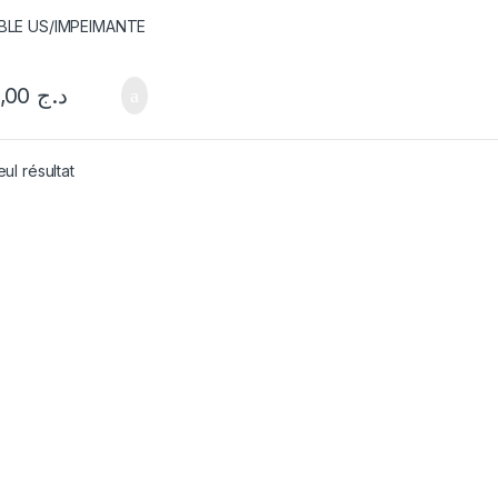
300,00
د.ج
eul résultat