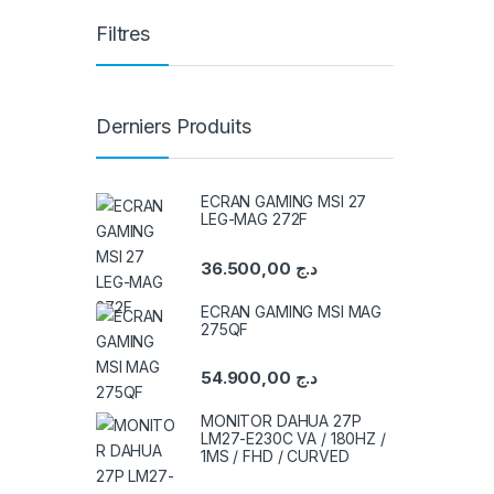
Filtres
Derniers Produits
ECRAN GAMING MSI 27
LEG-MAG 272F
36.500,00
د.ج
ECRAN GAMING MSI MAG
275QF
54.900,00
د.ج
MONITOR DAHUA 27P
LM27-E230C VA / 180HZ /
1MS / FHD / CURVED