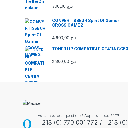
n
300,00
د.ج
d
CONVERTISSEUR Spirit Of Gamer
CROSS GAME 2
s
C
4.900,00
د.ج
a
TONER HP COMPATIBLE CE411A CC53
r
2.800,00
د.ج
o
u
s
e
Vous avez des questions? Appelez-nous 24/7!
l
+213 (0) 770 001 772 / +213 (0