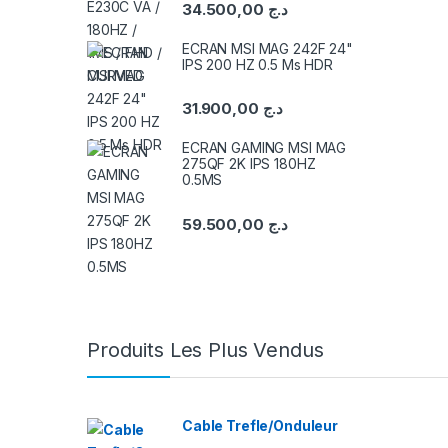
34.500,00
د.ج
ECRAN MSI MAG 242F 24"
IPS 200 HZ 0.5 Ms HDR
31.900,00
د.ج
ECRAN GAMING MSI MAG
275QF 2K IPS 180HZ
0.5MS
59.500,00
د.ج
B
Produits Les Plus Vendus
r
a
Cable Trefle/Onduleur