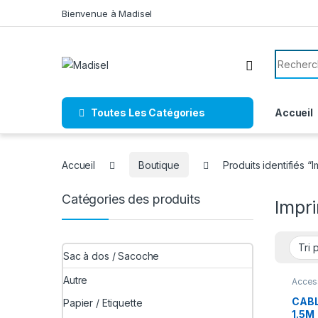
Skip to navigation
Skip to content
Bienvenue à Madisel
Search f
Toutes Les Catégories
Accueil
Accueil
Boutique
Produits identifiés “
Catégories des produits
Impr
Sac à dos / Sacoche
Autre
Acces
Adapt
CABL
Papier / Etiquette
1.5M