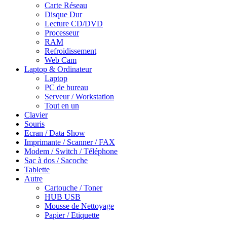
Carte Réseau
Disque Dur
Lecture CD/DVD
Processeur
RAM
Refroidissement
Web Cam
Laptop & Ordinateur
Laptop
PC de bureau
Serveur / Workstation
Tout en un
Clavier
Souris
Ecran / Data Show
Imprimante / Scanner / FAX
Modem / Switch / Téléphone
Sac à dos / Sacoche
Tablette
Autre
Cartouche / Toner
HUB USB
Mousse de Nettoyage
Papier / Etiquette