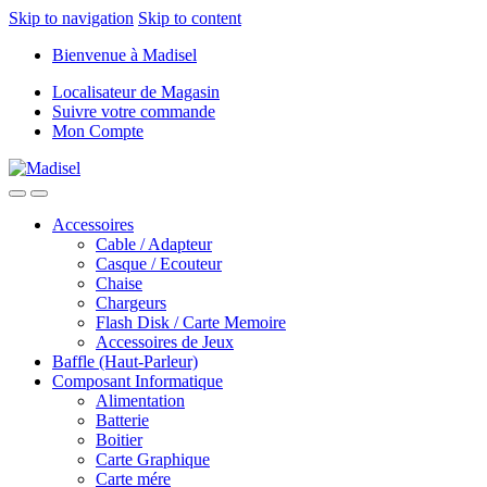
Skip to navigation
Skip to content
Bienvenue à Madisel
Localisateur de Magasin
Suivre votre commande
Mon Compte
Accessoires
Cable / Adapteur
Casque / Ecouteur
Chaise
Chargeurs
Flash Disk / Carte Memoire
Accessoires de Jeux
Baffle (Haut-Parleur)
Composant Informatique
Alimentation
Batterie
Boitier
Carte Graphique
Carte mére