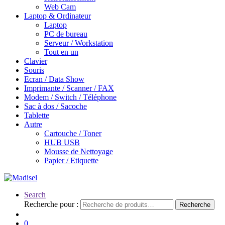
Web Cam
Laptop & Ordinateur
Laptop
PC de bureau
Serveur / Workstation
Tout en un
Clavier
Souris
Ecran / Data Show
Imprimante / Scanner / FAX
Modem / Switch / Téléphone
Sac à dos / Sacoche
Tablette
Autre
Cartouche / Toner
HUB USB
Mousse de Nettoyage
Papier / Etiquette
Search
Recherche pour :
Recherche
0