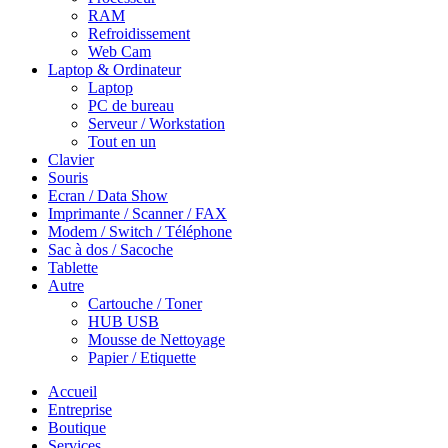
RAM
Refroidissement
Web Cam
Laptop & Ordinateur
Laptop
PC de bureau
Serveur / Workstation
Tout en un
Clavier
Souris
Ecran / Data Show
Imprimante / Scanner / FAX
Modem / Switch / Téléphone
Sac à dos / Sacoche
Tablette
Autre
Cartouche / Toner
HUB USB
Mousse de Nettoyage
Papier / Etiquette
Accueil
Entreprise
Boutique
Services