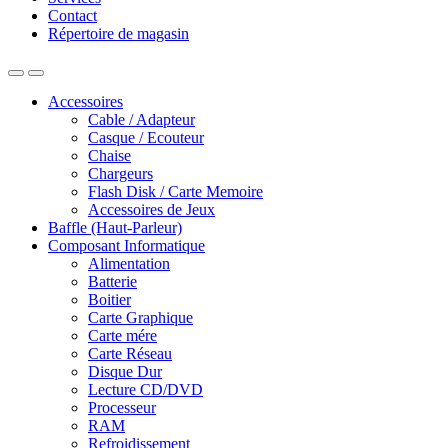
Contact
Répertoire de magasin
Accessoires
Cable / Adapteur
Casque / Ecouteur
Chaise
Chargeurs
Flash Disk / Carte Memoire
Accessoires de Jeux
Baffle (Haut-Parleur)
Composant Informatique
Alimentation
Batterie
Boitier
Carte Graphique
Carte mére
Carte Réseau
Disque Dur
Lecture CD/DVD
Processeur
RAM
Refroidissement