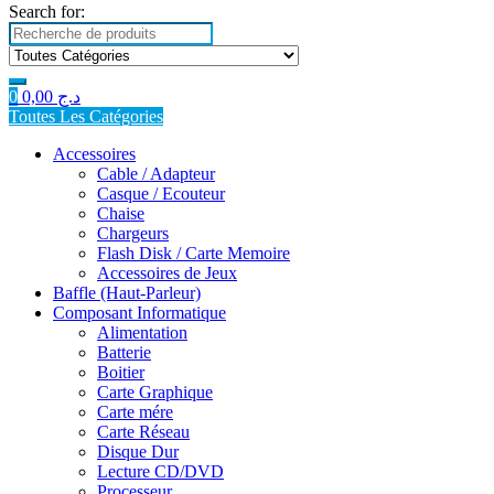
Search for:
0
0,00
د.ج
Toutes Les Catégories
Accessoires
Cable / Adapteur
Casque / Ecouteur
Chaise
Chargeurs
Flash Disk / Carte Memoire
Accessoires de Jeux
Baffle (Haut-Parleur)
Composant Informatique
Alimentation
Batterie
Boitier
Carte Graphique
Carte mére
Carte Réseau
Disque Dur
Lecture CD/DVD
Processeur