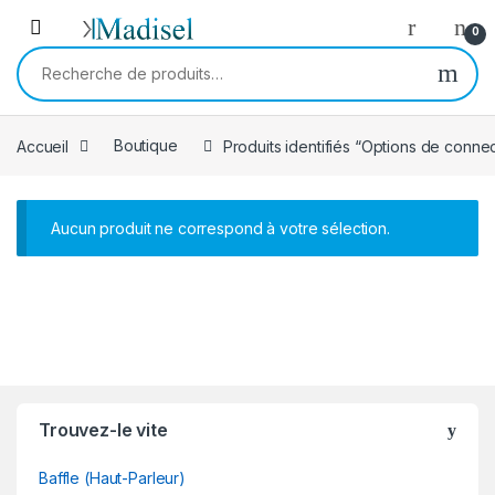
Skip to navigation
Skip to content
0
Recherche pour :
Accueil
Boutique
Produits identifiés “Options de connec
Aucun produit ne correspond à votre sélection.
B
Trouvez-le vite
r
Baffle (Haut-Parleur)
a