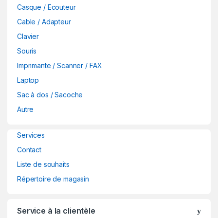
Casque / Ecouteur
n
Cable / Adapteur
d
Clavier
Souris
s
Imprimante / Scanner / FAX
C
Laptop
a
Sac à dos / Sacoche
Autre
r
o
Services
Contact
u
Liste de souhaits
s
Répertoire de magasin
e
Service à la clientèle
l