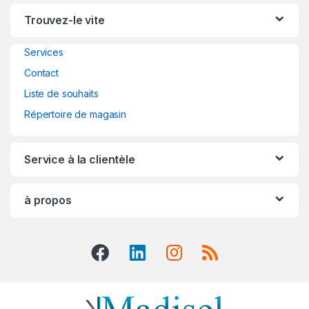
n
Trouvez-le vite
d
Services
s
Contact
C
Liste de souhaits
a
Répertoire de magasin
r
Service à la clientèle
o
u
à propos
s
e
l