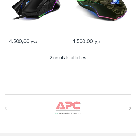
4.500,00
د.ج
4.500,00
د.ج
Trié par popularité
2 résultats affichés
B
r
a