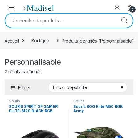
Skip to navigation
Skip to content
0
Recherche pour :
Accueil
Boutique
Produits identifiés “Personnalisable”
Personnalisable
Trié par popularité
2 résultats affichés
Filters
Souris
Souris
SOURIS SPIRIT OF GAMER
Souris SOG Elite M50 RGB
ELITE-M20 BLACK RGB
Army