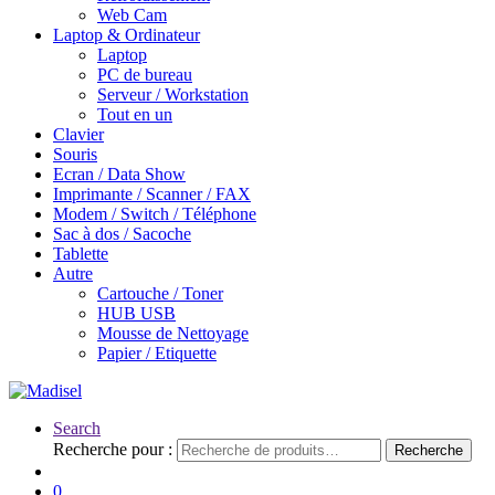
Web Cam
Laptop & Ordinateur
Laptop
PC de bureau
Serveur / Workstation
Tout en un
Clavier
Souris
Ecran / Data Show
Imprimante / Scanner / FAX
Modem / Switch / Téléphone
Sac à dos / Sacoche
Tablette
Autre
Cartouche / Toner
HUB USB
Mousse de Nettoyage
Papier / Etiquette
Search
Recherche pour :
Recherche
0