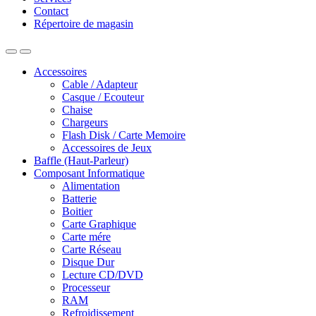
Contact
Répertoire de magasin
Accessoires
Cable / Adapteur
Casque / Ecouteur
Chaise
Chargeurs
Flash Disk / Carte Memoire
Accessoires de Jeux
Baffle (Haut-Parleur)
Composant Informatique
Alimentation
Batterie
Boitier
Carte Graphique
Carte mére
Carte Réseau
Disque Dur
Lecture CD/DVD
Processeur
RAM
Refroidissement