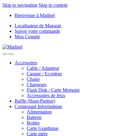
Skip to navigation
Skip to content
Bienvenue à Madisel
Localisateur de Magasin
Suivre votre commande
Mon Compte
Accessoires
Cable / Adapteur
Casque / Ecouteur
Chaise
Chargeurs
Flash Disk / Carte Memoire
Accessoires de Jeux
Baffle (Haut-Parleur)
Composant Informatique
Alimentation
Batterie
Boitier
Carte Graphique
Carte mére