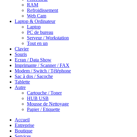
RAM
Refroidissement
Web Cam
Laptop & Ordinateur
Laptop
PC de bureau
Serveur / Workstation
Tout en un
Clavier
Souris
Ecran / Data Show
Imprimante / Scanner / FAX
Modem / Switch / Téléphone
Sac à dos / Sacoche
Tablette
Autre
Cartouche / Toner
HUB USB
Mousse de Nettoyage
Papier / Etiquette
Accueil
Entreprise
Boutique
Services