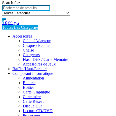
Search for:
0
0,00
د.ج
Toutes Les Catégories
Accessoires
Cable / Adapteur
Casque / Ecouteur
Chaise
Chargeurs
Flash Disk / Carte Memoire
Accessoires de Jeux
Baffle (Haut-Parleur)
Composant Informatique
Alimentation
Batterie
Boitier
Carte Graphique
Carte mére
Carte Réseau
Disque Dur
Lecture CD/DVD
Processeur