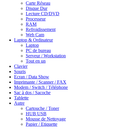
Carte Réseau
Disque Dur
Lecture CD/DVD
Processeur
RAM
Refroidissement
Web Cam
Laptop & Ordinateur
Laptop
PC de bureau
Serveur / Workstation
Tout en un
Clavier
Souris
Ecran / Data Show
Imprimante / Scanner / FAX
Modem / Switch / Téléphone
Sac à dos / Sacoche
Tablette
Autre
Cartouche / Toner
HUB USB
Mousse de Nettoyage
Papier / Etiquette