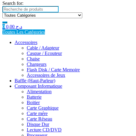
Search for:
0
0,00
د.ج
Toutes Les Catégories
Accessoires
Cable / Adapteur
Casque / Ecouteur
Chaise
Chargeurs
Flash Disk / Carte Memoire
Accessoires de Jeux
Baffle (Haut-Parleur)
Composant Informatique
Alimentation
Batterie
Boitier
Carte Graphique
Carte mére
Carte Réseau
Disque Dur
Lecture CD/DVD
Processeur