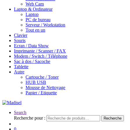
Web Cam
Laptop & Ordinateur
Laptop
PC de bureau
Serveur / Workstation
Tout en un
Clavier
Souris
Ecran / Data Show
Imprimante / Scanner / FAX
Modem / Switch / Téléphone
Sac à dos / Sacoche
Tablette
Autre
Cartouche / Toner
HUB USB
Mousse de Nettoyage
Papier / Etiquette
Search
Recherche pour :
Recherche
0