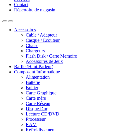
Contact
Répertoire de magasin
Accessoires
Cable / Adapteur
Casque / Ecouteur
Chaise
Chargeurs
Flash Disk / Carte Memoire
Accessoires de Jeux
Baffle (Haut-Parleur)
Composant Informatique
Alimentation
Batterie
Boitier
Carte Graphique
Carte mére
Carte Réseau
Disque Dur
Lecture CD/DVD
Processeur
RAM
Refroidissement