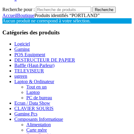
Recherche pour :
Recherche
Accueil
Boutique
Produits identifiés “PORTLAND”
Aucun produit ne correspond à votre sélection.
Catégories des produits
Logiciel
Gaming
POS Equipment
DESTRUCTEUR DE PAPIER
Baffle (Haut-Parleur)
TELEVISEUR
ugreen
Laptop & Ordinateur
Tout en un
Laptop
PC de bureau
Ecran / Data Show
CLAVIER SOURIS
Gaming Pcs
Composants Informatique
Alimentation
Carte mére