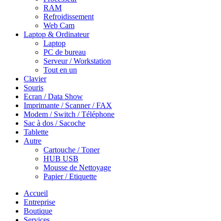
RAM
Refroidissement
Web Cam
Laptop & Ordinateur
Laptop
PC de bureau
Serveur / Workstation
Tout en un
Clavier
Souris
Ecran / Data Show
Imprimante / Scanner / FAX
Modem / Switch / Téléphone
Sac à dos / Sacoche
Tablette
Autre
Cartouche / Toner
HUB USB
Mousse de Nettoyage
Papier / Etiquette
Accueil
Entreprise
Boutique
Services