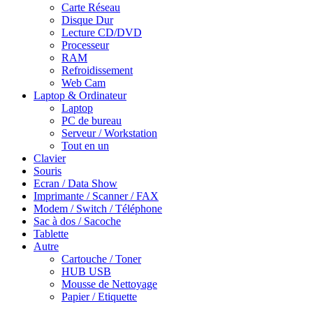
Carte Réseau
Disque Dur
Lecture CD/DVD
Processeur
RAM
Refroidissement
Web Cam
Laptop & Ordinateur
Laptop
PC de bureau
Serveur / Workstation
Tout en un
Clavier
Souris
Ecran / Data Show
Imprimante / Scanner / FAX
Modem / Switch / Téléphone
Sac à dos / Sacoche
Tablette
Autre
Cartouche / Toner
HUB USB
Mousse de Nettoyage
Papier / Etiquette