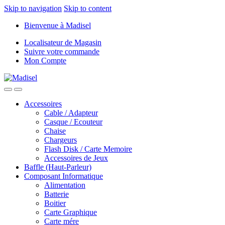
Skip to navigation
Skip to content
Bienvenue à Madisel
Localisateur de Magasin
Suivre votre commande
Mon Compte
Accessoires
Cable / Adapteur
Casque / Ecouteur
Chaise
Chargeurs
Flash Disk / Carte Memoire
Accessoires de Jeux
Baffle (Haut-Parleur)
Composant Informatique
Alimentation
Batterie
Boitier
Carte Graphique
Carte mére