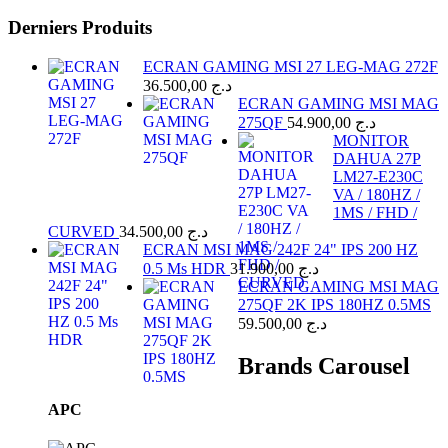
Derniers Produits
ECRAN GAMING MSI 27 LEG-MAG 272F
36.500,00
د.ج
ECRAN GAMING MSI MAG
275QF
54.900,00
د.ج
MONITOR
DAHUA 27P
LM27-E230C
VA / 180HZ /
1MS / FHD /
CURVED
34.500,00
د.ج
ECRAN MSI MAG 242F 24" IPS 200 HZ
0.5 Ms HDR
31.900,00
د.ج
ECRAN GAMING MSI MAG
275QF 2K IPS 180HZ 0.5MS
59.500,00
د.ج
Brands Carousel
APC