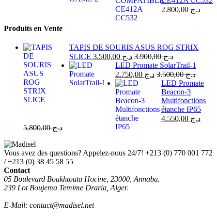
CE412A CC532
2.800,00
د.ج
Produits en Vente
TAPIS DE SOURIS ASUS ROG STRIX
SLICE
3.500,00
د.ج
3.900,00
د.ج
LED Promate SolarTrail-1
2.750,00
د.ج
3.500,00
د.ج
LED Promate
Beacon-3
Multifonctions
étanche IP65
4.550,00
د.ج
5.800,00
د.ج
Vous avez des questions? Appelez-nous 24/7!
+213 (0) 770 001 772
/ +213 (0) 38 45 58 55
Contact
05 Boulevard Boukhtouta Hocine, 23000, Annaba.
239 Lot Boujema Temime Draria, Alger.
E-Mail: contact@madisel.net