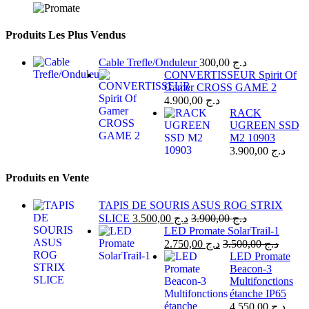
Produits Les Plus Vendus
Cable Trefle/Onduleur
300,00
د.ج
CONVERTISSEUR Spirit Of
Gamer CROSS GAME 2
4.900,00
د.ج
RACK
UGREEN SSD
M2 10903
3.900,00
د.ج
Produits en Vente
TAPIS DE SOURIS ASUS ROG STRIX
SLICE
3.500,00
د.ج
3.900,00
د.ج
LED Promate SolarTrail-1
2.750,00
د.ج
3.500,00
د.ج
LED Promate
Beacon-3
Multifonctions
étanche IP65
4.550,00
د.ج