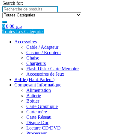
Search for:
0
0,00
د.ج
Toutes Les Catégories
Accessoires
Cable / Adapteur
Casque / Ecouteur
Chaise
Chargeurs
Flash Disk / Carte Memoire
Accessoires de Jeux
Baffle (Haut-Parleur)
Composant Informatique
Alimentation
Batterie
Boitier
Carte Graphique
Carte mére
Carte Réseau
Disque Dur
Lecture CD/DVD
Processeur