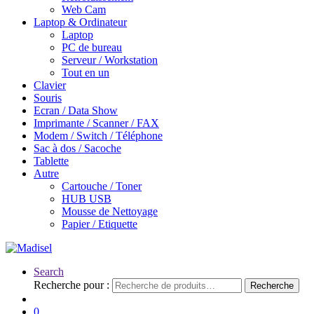
Web Cam
Laptop & Ordinateur
Laptop
PC de bureau
Serveur / Workstation
Tout en un
Clavier
Souris
Ecran / Data Show
Imprimante / Scanner / FAX
Modem / Switch / Téléphone
Sac à dos / Sacoche
Tablette
Autre
Cartouche / Toner
HUB USB
Mousse de Nettoyage
Papier / Etiquette
Search
Recherche pour :
Recherche
0