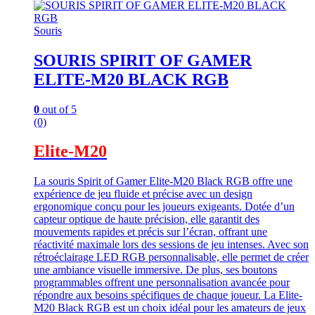
Souris
SOURIS SPIRIT OF GAMER
ELITE-M20 BLACK RGB
0
out of 5
(0)
Elite-M20
La souris Spirit of Gamer Elite-M20 Black RGB offre une
expérience de jeu fluide et précise avec un design
ergonomique conçu pour les joueurs exigeants. Dotée d’un
capteur optique de haute précision, elle garantit des
mouvements rapides et précis sur l’écran, offrant une
réactivité maximale lors des sessions de jeu intenses. Avec son
rétroéclairage LED RGB personnalisable, elle permet de créer
une ambiance visuelle immersive. De plus, ses boutons
programmables offrent une personnalisation avancée pour
répondre aux besoins spécifiques de chaque joueur. La Elite-
M20 Black RGB est un choix idéal pour les amateurs de jeux