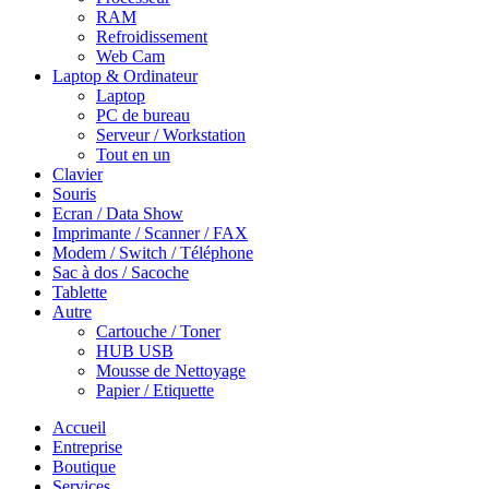
RAM
Refroidissement
Web Cam
Laptop & Ordinateur
Laptop
PC de bureau
Serveur / Workstation
Tout en un
Clavier
Souris
Ecran / Data Show
Imprimante / Scanner / FAX
Modem / Switch / Téléphone
Sac à dos / Sacoche
Tablette
Autre
Cartouche / Toner
HUB USB
Mousse de Nettoyage
Papier / Etiquette
Accueil
Entreprise
Boutique
Services