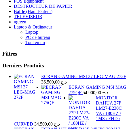
POS Equipment
DESTRUCTEUR DE PAPIER
Baffle (Haut-Parleur)
TELEVISEUR
ugreen
Laptop & Ordinateur
Laptop
PC de bureau
Tout en un
Filtres
Derniers Produits
ECRAN GAMING MSI 27 LEG-MAG 272F
36.500,00
د.ج
ECRAN GAMING MSI MAG
275QF
54.900,00
د.ج
MONITOR
DAHUA 27P
LM27-E230C
VA / 180HZ /
1MS / FHD /
CURVED
34.500,00
د.ج