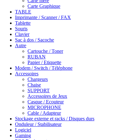
Carte mére
Carte Graphique
TABLE
Imprimante / Scanner / FAX
Tablette
Souris
Clavier
Sac à dos / Sacoche
Autre
Cartouche / Toner
RUBAN
Papier / Etiquette
Modem / Switch / Téléphone
Accessoires
Chargeurs
Chaise
SUPPORT
Accessoires de Jeux
Casque / Ecouteur
MICROPHONE
Cable / Adapteur
Stockage externe et racks / Disques durs
Onduleur / Stabilisateur
Logiciel
Gaming