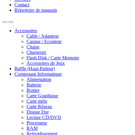
Contact
Répertoire de magasin
Accessoires
Cable / Adapteur
Casque / Ecouteur
Chaise
Chargeurs
Flash Disk / Carte Memoire
Accessoires de Jeux
Baffle (Haut-Parleur)
Composant Informatique
Alimentation
Batterie
Boitier
Carte Graphique
Carte mére
Carte Réseau
Disque Dur
Lecture CD/DVD
Processeur
RAM
Refroidissement