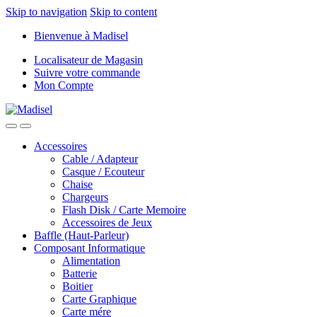
Skip to navigation
Skip to content
Bienvenue à Madisel
Localisateur de Magasin
Suivre votre commande
Mon Compte
Accessoires
Cable / Adapteur
Casque / Ecouteur
Chaise
Chargeurs
Flash Disk / Carte Memoire
Accessoires de Jeux
Baffle (Haut-Parleur)
Composant Informatique
Alimentation
Batterie
Boitier
Carte Graphique
Carte mére