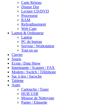
Carte Réseau
Disque Dur
Lecture CD/DVD
Processeur
RAM
Refroidissement
Web Cam
Laptop & Ordinateur
Laptop
PC de bureau
Serveur / Workstation
Tout en un
Clavier
Souris
Ecran / Data Show
Imprimante / Scanner / FAX
Modem / Switch / Téléphone
Sac à dos / Sacoche
Tablette
Autre
Cartouche / Toner
HUB USB
Mousse de Nettoyage
Papier / Etiquette