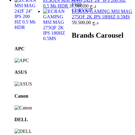
ECRAN MSI MAG 242F 24" IPS 200 HZ
0.5 Ms HDR
31.900,00
د.ج
ECRAN GAMING MSI MAG
275QF 2K IPS 180HZ 0.5MS
59.500,00
د.ج
Brands Carousel
APC
ASUS
Canon
DELL