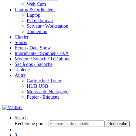
Web Cam
Laptop & Ordinateur
Laptop
PC de bureau
Serveur / Workstation
Tout en un
Clavier
Souris
Ecran / Data Show
Imprimante / Scanner / FAX
Modem / Switch / Téléphone
Sac à dos / Sacoche
Tablette
Autre
Cartouche / Toner
HUB USB
Mousse de Nettoyage
Papier / Etiquette
Search
Recherche pour :
Recherche
0