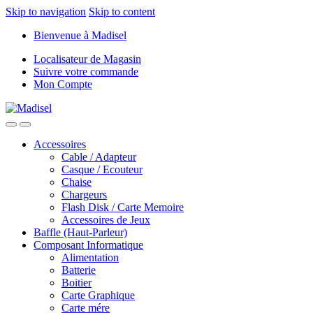
Skip to navigation
Skip to content
Bienvenue à Madisel
Localisateur de Magasin
Suivre votre commande
Mon Compte
Accessoires
Cable / Adapteur
Casque / Ecouteur
Chaise
Chargeurs
Flash Disk / Carte Memoire
Accessoires de Jeux
Baffle (Haut-Parleur)
Composant Informatique
Alimentation
Batterie
Boitier
Carte Graphique
Carte mére