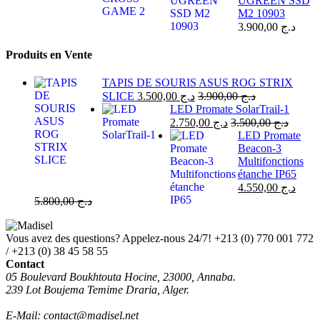
UGREEN SSD
M2 10903
3.900,00
د.ج
Produits en Vente
TAPIS DE SOURIS ASUS ROG STRIX
SLICE
3.500,00
د.ج
3.900,00
د.ج
LED Promate SolarTrail-1
2.750,00
د.ج
3.500,00
د.ج
LED Promate
Beacon-3
Multifonctions
étanche IP65
4.550,00
د.ج
5.800,00
د.ج
Vous avez des questions? Appelez-nous 24/7!
+213 (0) 770 001 772
/ +213 (0) 38 45 58 55
Contact
05 Boulevard Boukhtouta Hocine, 23000, Annaba.
239 Lot Boujema Temime Draria, Alger.
E-Mail: contact@madisel.net