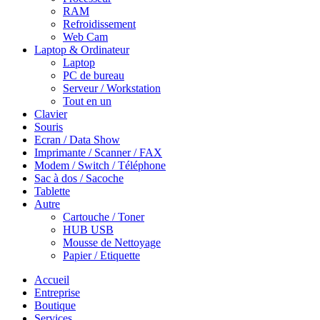
RAM
Refroidissement
Web Cam
Laptop & Ordinateur
Laptop
PC de bureau
Serveur / Workstation
Tout en un
Clavier
Souris
Ecran / Data Show
Imprimante / Scanner / FAX
Modem / Switch / Téléphone
Sac à dos / Sacoche
Tablette
Autre
Cartouche / Toner
HUB USB
Mousse de Nettoyage
Papier / Etiquette
Accueil
Entreprise
Boutique
Services