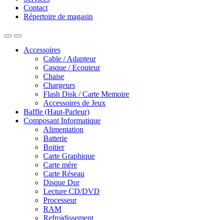
Contact
Répertoire de magasin
Accessoires
Cable / Adapteur
Casque / Ecouteur
Chaise
Chargeurs
Flash Disk / Carte Memoire
Accessoires de Jeux
Baffle (Haut-Parleur)
Composant Informatique
Alimentation
Batterie
Boitier
Carte Graphique
Carte mére
Carte Réseau
Disque Dur
Lecture CD/DVD
Processeur
RAM
Refroidissement