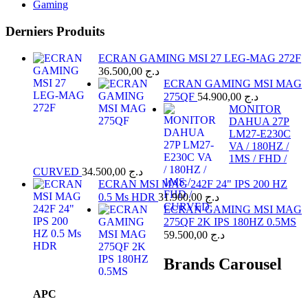
Gaming
Derniers Produits
ECRAN GAMING MSI 27 LEG-MAG 272F
36.500,00
د.ج
ECRAN GAMING MSI MAG
275QF
54.900,00
د.ج
MONITOR
DAHUA 27P
LM27-E230C
VA / 180HZ /
1MS / FHD /
CURVED
34.500,00
د.ج
ECRAN MSI MAG 242F 24" IPS 200 HZ
0.5 Ms HDR
31.900,00
د.ج
ECRAN GAMING MSI MAG
275QF 2K IPS 180HZ 0.5MS
59.500,00
د.ج
Brands Carousel
APC