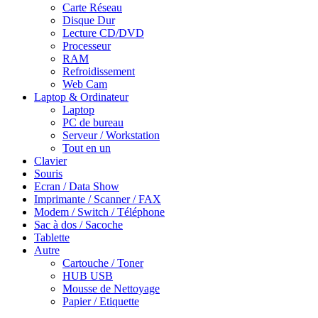
Carte Réseau
Disque Dur
Lecture CD/DVD
Processeur
RAM
Refroidissement
Web Cam
Laptop & Ordinateur
Laptop
PC de bureau
Serveur / Workstation
Tout en un
Clavier
Souris
Ecran / Data Show
Imprimante / Scanner / FAX
Modem / Switch / Téléphone
Sac à dos / Sacoche
Tablette
Autre
Cartouche / Toner
HUB USB
Mousse de Nettoyage
Papier / Etiquette