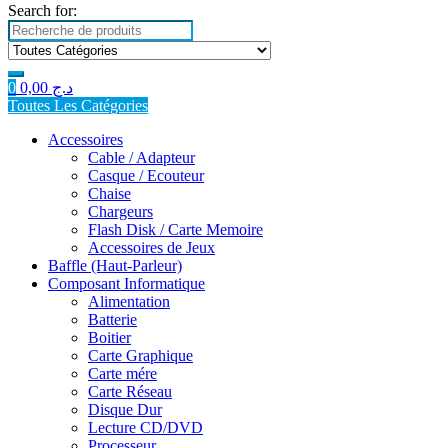
Search for:
0
0,00
د.ج
Toutes Les Catégories
Accessoires
Cable / Adapteur
Casque / Ecouteur
Chaise
Chargeurs
Flash Disk / Carte Memoire
Accessoires de Jeux
Baffle (Haut-Parleur)
Composant Informatique
Alimentation
Batterie
Boitier
Carte Graphique
Carte mére
Carte Réseau
Disque Dur
Lecture CD/DVD
Processeur