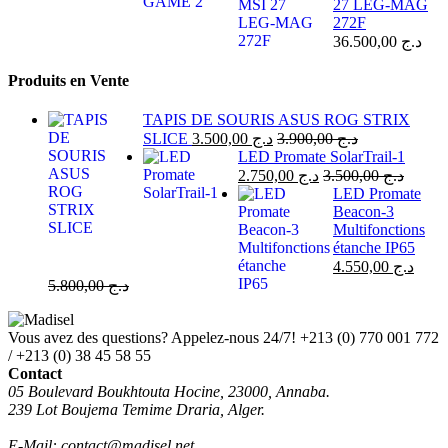
27 LEG-MAG
272F
36.500,00
د.ج
Produits en Vente
TAPIS DE SOURIS ASUS ROG STRIX
SLICE
3.500,00
د.ج
3.900,00
د.ج
LED Promate SolarTrail-1
2.750,00
د.ج
3.500,00
د.ج
LED Promate
Beacon-3
Multifonctions
étanche IP65
4.550,00
د.ج
5.800,00
د.ج
Vous avez des questions? Appelez-nous 24/7!
+213 (0) 770 001 772
/ +213 (0) 38 45 58 55
Contact
05 Boulevard Boukhtouta Hocine, 23000, Annaba.
239 Lot Boujema Temime Draria, Alger.
E-Mail: contact@madisel.net