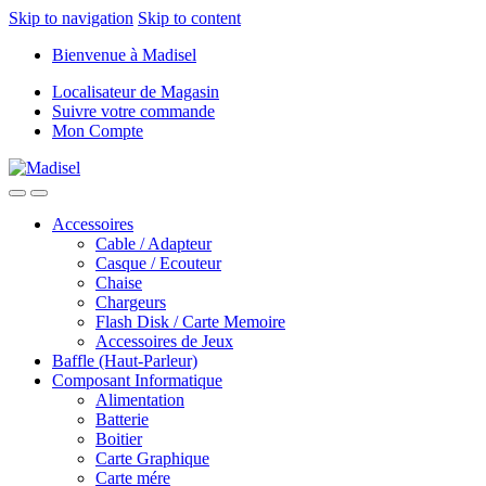
Skip to navigation
Skip to content
Bienvenue à Madisel
Localisateur de Magasin
Suivre votre commande
Mon Compte
Accessoires
Cable / Adapteur
Casque / Ecouteur
Chaise
Chargeurs
Flash Disk / Carte Memoire
Accessoires de Jeux
Baffle (Haut-Parleur)
Composant Informatique
Alimentation
Batterie
Boitier
Carte Graphique
Carte mére