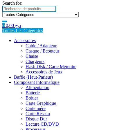
Search for:
0
0,00
د.ج
Toutes Les Catégories
Accessoires
Cable / Adapteur
Casque / Ecouteur
Chaise
Chargeurs
Flash Disk / Carte Memoire
Accessoires de Jeux
Baffle (Haut-Parleur)
Composant Informatique
Alimentation
Batterie
Boitier
Carte Graphique
Carte mére
Carte Réseau
Disque Dur
Lecture CD/DVD
Processeur