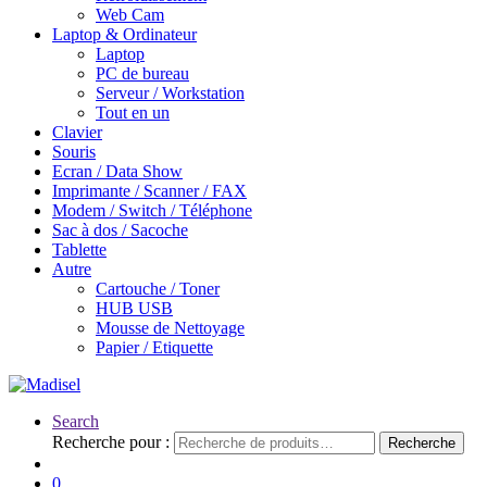
Web Cam
Laptop & Ordinateur
Laptop
PC de bureau
Serveur / Workstation
Tout en un
Clavier
Souris
Ecran / Data Show
Imprimante / Scanner / FAX
Modem / Switch / Téléphone
Sac à dos / Sacoche
Tablette
Autre
Cartouche / Toner
HUB USB
Mousse de Nettoyage
Papier / Etiquette
Search
Recherche pour :
Recherche
0