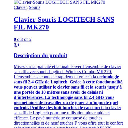
Clavier
,
Souris
Clavier-Souris LOGITECH SANS
FIL MK270
0
out of 5
(0)
Description du produit
Misez sur la praticité et la qualité avec l’ensemble de clavier
sans fil avec souris Logitech Wireless Combo MK270.
L’ensemble se connecte rapidement grâce à la
technologie
sans fil 2,4 GHz de Logitech. Grâce à cette fonctionnalité,
vous pouvez utiliser le clavier sans fil et la souris jusqu’à
une portée de 10 mètres sans avoir de délais ni
d’interférences. La technologie sans fil 2,4 GHz vous
permet ainsi de travailler ou de jouer à n’importe quel
endroit. Profitez des huit touches de raccourci
du clavier
sans fil de Logitech pour une utilisation plus rapide et
efficace. Le pavé numérique composé de touches
directionnelles et de neuf touches F vous offre tout le confort