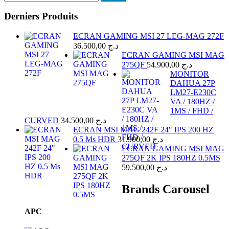
Derniers Produits
ECRAN GAMING MSI 27 LEG-MAG 272F
36.500,00
د.ج
ECRAN GAMING MSI MAG
275QF
54.900,00
د.ج
MONITOR
DAHUA 27P
LM27-E230C
VA / 180HZ /
1MS / FHD /
CURVED
34.500,00
د.ج
ECRAN MSI MAG 242F 24" IPS 200 HZ
0.5 Ms HDR
31.900,00
د.ج
ECRAN GAMING MSI MAG
275QF 2K IPS 180HZ 0.5MS
59.500,00
د.ج
Brands Carousel
APC