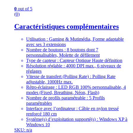
0
out of 5
(0)
Caractéristiques complémentaires
Utilisation : Gaming & Mutimédia, Forme adaptable
avec ses 3 extensions
Nombre de boutons : 8 boutons dont 7
personnalisables, Molette de défilement
Type de capteur : Capteur Optique Haute définition
Résolution réglable : 4000 DPI max., 6 niveaux de
réglages
Vitesse de transfert (Polling Rate) : Polling Rate
adjustable, 1000Hz max.
Rétro-éclairage : LED RGB 100% personnalisable, 4
modes (Fixed, Breathing, Néon, Flash)
Nombre de profils paramétrable : 5 Profils
paramétrables
Interface avec l’ordinateur : Câble en nylon tressé
renforcé 180 cm
Système(s) d’exploitation supporté(s) : Windows XP à
Windows 10
SKU: n/a