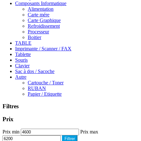
Composants Informatique
Alimentation
Carte mére
Carte Graphique
Refroidissement
Processeur
Boitier
TABLE
Imprimante / Scanner / FAX
Tablette
Souris
Clavier
Sac à dos / Sacoche
Autre
Cartouche / Toner
RUBAN
Papier / Etiquette
Filtres
Prix
Prix min
Prix max
Filtrer