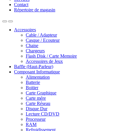
Contact
Répertoire de magasin
Accessoires
Cable / Adapteur
Casque / Ecouteur
Chaise
Chargeurs
Flash Disk / Carte Memoire
Accessoires de Jeux
Baffle (Haut-Parleur)
Composant Informatique
Alimentation
Batterie
Boitier
Carte Graphique
Carte mére
Carte Réseau
Disque Dur
Lecture CD/DVD
Processeur
RAM
Refroidissement