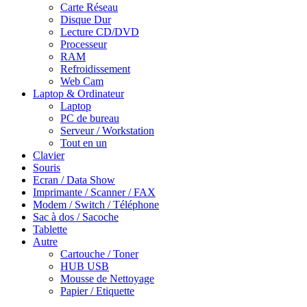
Carte Réseau
Disque Dur
Lecture CD/DVD
Processeur
RAM
Refroidissement
Web Cam
Laptop & Ordinateur
Laptop
PC de bureau
Serveur / Workstation
Tout en un
Clavier
Souris
Ecran / Data Show
Imprimante / Scanner / FAX
Modem / Switch / Téléphone
Sac à dos / Sacoche
Tablette
Autre
Cartouche / Toner
HUB USB
Mousse de Nettoyage
Papier / Etiquette