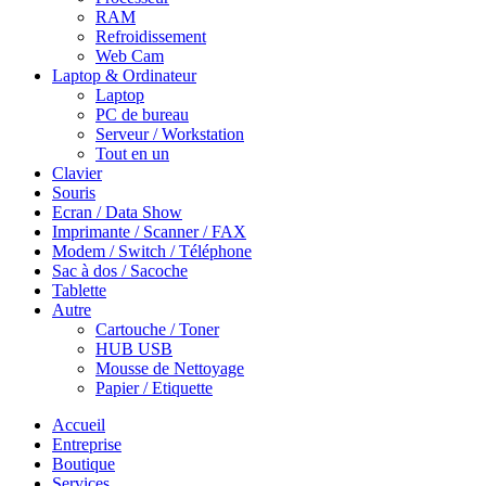
RAM
Refroidissement
Web Cam
Laptop & Ordinateur
Laptop
PC de bureau
Serveur / Workstation
Tout en un
Clavier
Souris
Ecran / Data Show
Imprimante / Scanner / FAX
Modem / Switch / Téléphone
Sac à dos / Sacoche
Tablette
Autre
Cartouche / Toner
HUB USB
Mousse de Nettoyage
Papier / Etiquette
Accueil
Entreprise
Boutique
Services