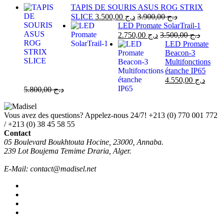
TAPIS DE SOURIS ASUS ROG STRIX
SLICE
3.500,00
د.ج
3.900,00
د.ج
LED Promate SolarTrail-1
2.750,00
د.ج
3.500,00
د.ج
LED Promate
Beacon-3
Multifonctions
étanche IP65
4.550,00
د.ج
5.800,00
د.ج
Vous avez des questions? Appelez-nous 24/7!
+213 (0) 770 001 772
/ +213 (0) 38 45 58 55
Contact
05 Boulevard Boukhtouta Hocine, 23000, Annaba.
239 Lot Boujema Temime Draria, Alger.
E-Mail: contact@madisel.net