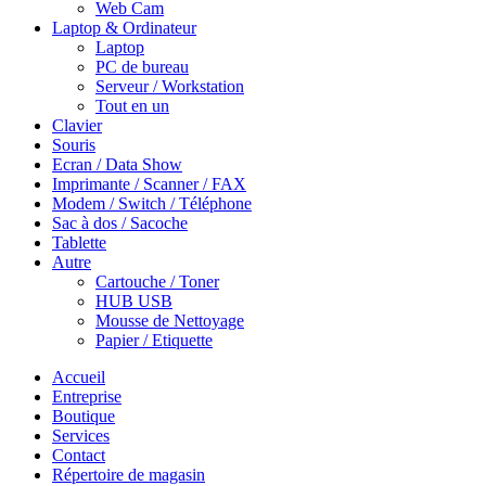
Web Cam
Laptop & Ordinateur
Laptop
PC de bureau
Serveur / Workstation
Tout en un
Clavier
Souris
Ecran / Data Show
Imprimante / Scanner / FAX
Modem / Switch / Téléphone
Sac à dos / Sacoche
Tablette
Autre
Cartouche / Toner
HUB USB
Mousse de Nettoyage
Papier / Etiquette
Accueil
Entreprise
Boutique
Services
Contact
Répertoire de magasin