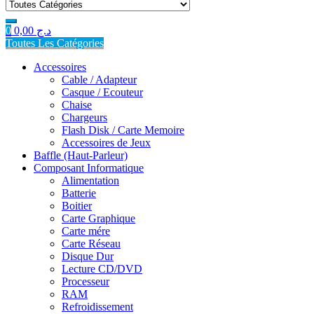
for:
0
0,00
د.ج
Toutes Les Catégories
Accessoires
Cable / Adapteur
Casque / Ecouteur
Chaise
Chargeurs
Flash Disk / Carte Memoire
Accessoires de Jeux
Baffle (Haut-Parleur)
Composant Informatique
Alimentation
Batterie
Boitier
Carte Graphique
Carte mére
Carte Réseau
Disque Dur
Lecture CD/DVD
Processeur
RAM
Refroidissement