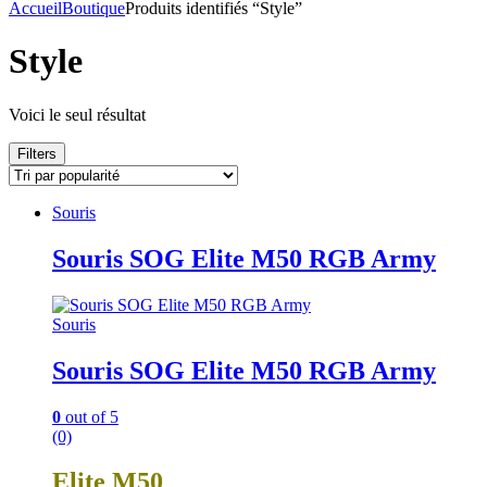
pour :
Accueil
Boutique
Produits identifiés “Style”
Style
Voici le seul résultat
Filters
Souris
Souris SOG Elite M50 RGB Army
Souris
Souris SOG Elite M50 RGB Army
0
out of 5
(0)
Elite M50