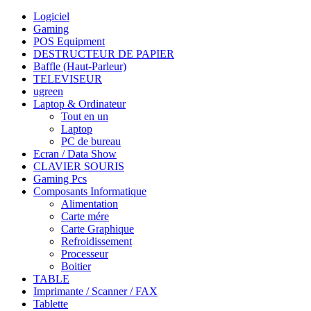
Logiciel
Gaming
POS Equipment
DESTRUCTEUR DE PAPIER
Baffle (Haut-Parleur)
TELEVISEUR
ugreen
Laptop & Ordinateur
Tout en un
Laptop
PC de bureau
Ecran / Data Show
CLAVIER SOURIS
Gaming Pcs
Composants Informatique
Alimentation
Carte mére
Carte Graphique
Refroidissement
Processeur
Boitier
TABLE
Imprimante / Scanner / FAX
Tablette