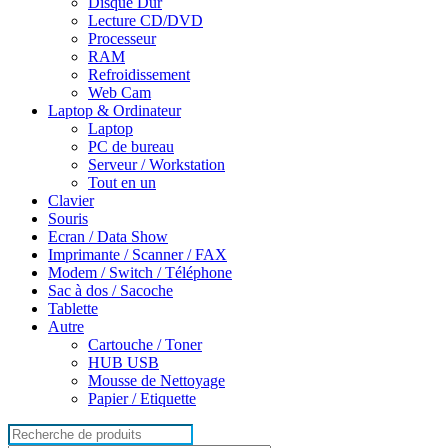
Disque Dur
Lecture CD/DVD
Processeur
RAM
Refroidissement
Web Cam
Laptop & Ordinateur
Laptop
PC de bureau
Serveur / Workstation
Tout en un
Clavier
Souris
Ecran / Data Show
Imprimante / Scanner / FAX
Modem / Switch / Téléphone
Sac à dos / Sacoche
Tablette
Autre
Cartouche / Toner
HUB USB
Mousse de Nettoyage
Papier / Etiquette
Search