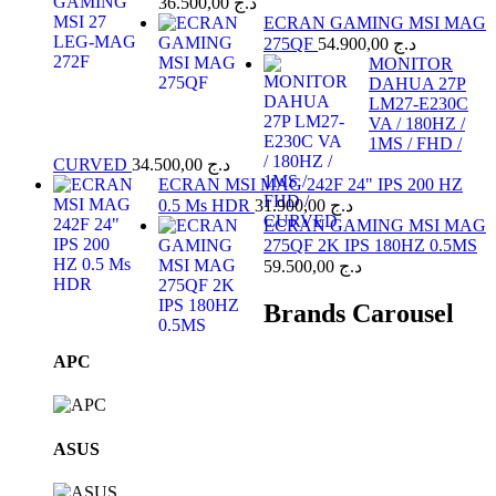
36.500,00
د.ج
ECRAN GAMING MSI MAG
275QF
54.900,00
د.ج
MONITOR
DAHUA 27P
LM27-E230C
VA / 180HZ /
1MS / FHD /
CURVED
34.500,00
د.ج
ECRAN MSI MAG 242F 24" IPS 200 HZ
0.5 Ms HDR
31.900,00
د.ج
ECRAN GAMING MSI MAG
275QF 2K IPS 180HZ 0.5MS
59.500,00
د.ج
Brands Carousel
APC
ASUS