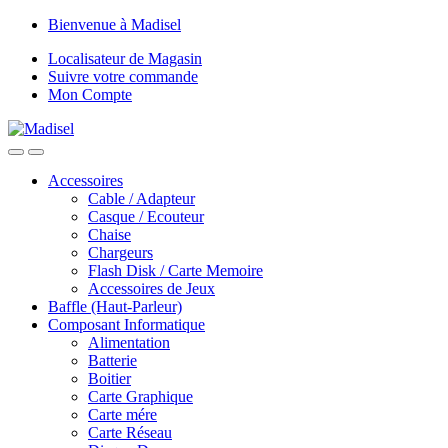
Skip
Skip
Bienvenue à Madisel
to
to
Localisateur de Magasin
navigation
content
Suivre votre commande
Mon Compte
Accessoires
Cable / Adapteur
Casque / Ecouteur
Chaise
Chargeurs
Flash Disk / Carte Memoire
Accessoires de Jeux
Baffle (Haut-Parleur)
Composant Informatique
Alimentation
Batterie
Boitier
Carte Graphique
Carte mére
Carte Réseau