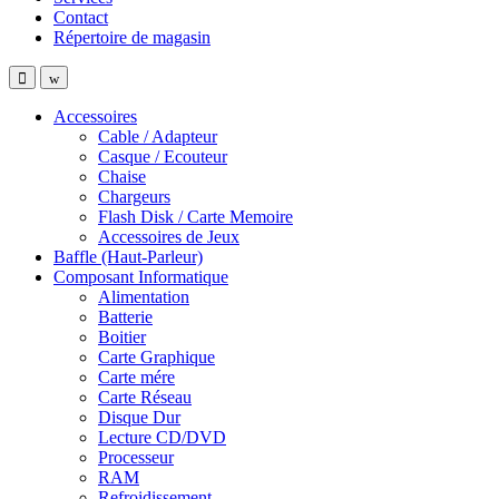
Contact
Répertoire de magasin
Accessoires
Cable / Adapteur
Casque / Ecouteur
Chaise
Chargeurs
Flash Disk / Carte Memoire
Accessoires de Jeux
Baffle (Haut-Parleur)
Composant Informatique
Alimentation
Batterie
Boitier
Carte Graphique
Carte mére
Carte Réseau
Disque Dur
Lecture CD/DVD
Processeur
RAM
Refroidissement