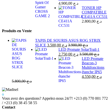
4.900,00
د.ج
TONER HP
COMPATIBLE
CE411A CC531
2.800,00
د.ج
Produits en Vente
TAPIS DE SOURIS ASUS ROG STRIX
SLICE
3.500,00
د.ج
3.900,00
د.ج
LED Promate SolarTrail-1
2.750,00
د.ج
3.500,00
د.ج
LED Promate
Beacon-3
Multifonctions
étanche IP65
4.550,00
د.ج
5.800,00
د.ج
Vous avez des questions? Appelez-nous 24/7!
+213 (0) 770 001 772
/ +213 (0) 38 45 58 55
Contact