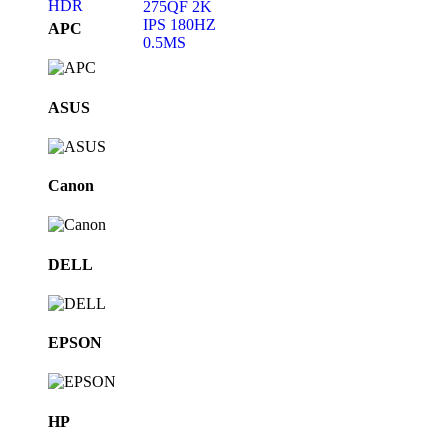
Brands
APC
Carousel
ASUS
Canon
DELL
EPSON
HP