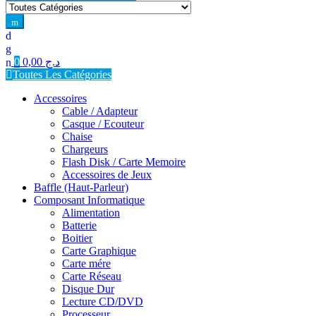
for:
0
0,00
د.ج
Toutes Les Catégories
Accessoires
Cable / Adapteur
Casque / Ecouteur
Chaise
Chargeurs
Flash Disk / Carte Memoire
Accessoires de Jeux
Baffle (Haut-Parleur)
Composant Informatique
Alimentation
Batterie
Boitier
Carte Graphique
Carte mére
Carte Réseau
Disque Dur
Lecture CD/DVD
Processeur