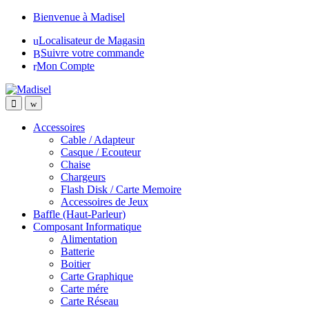
Skip
Skip
Bienvenue à Madisel
to
to
Localisateur de Magasin
navigation
content
Suivre votre commande
Mon Compte
Accessoires
Cable / Adapteur
Casque / Ecouteur
Chaise
Chargeurs
Flash Disk / Carte Memoire
Accessoires de Jeux
Baffle (Haut-Parleur)
Composant Informatique
Alimentation
Batterie
Boitier
Carte Graphique
Carte mére
Carte Réseau