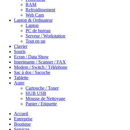
RAM
Refroidissement
Web Cam
Laptop & Ordinateur
Laptop
PC de bureau
Serveur / Workstation
Tout en un
Clavier
Souris
Ecran / Data Show
Imprimante / Scanner / FAX
Modem / Switch / Téléphone
Sac à dos / Sacoche
Tablette
Autre
Cartouche / Toner
HUB USB
Mousse de Nettoyage
Papier / Etiquette
Accueil
Entreprise
Boutique
Services