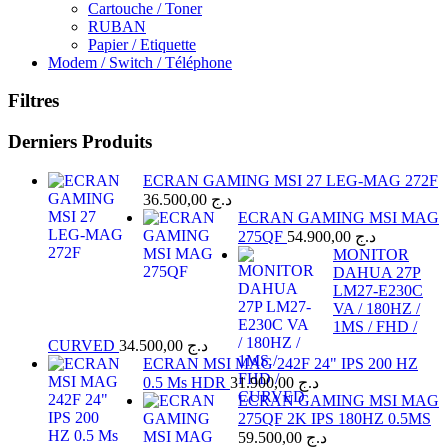
Cartouche / Toner
RUBAN
Papier / Etiquette
Modem / Switch / Téléphone
Filtres
Derniers Produits
ECRAN GAMING MSI 27 LEG-MAG 272F
36.500,00
د.ج
ECRAN GAMING MSI MAG
275QF
54.900,00
د.ج
MONITOR
DAHUA 27P
LM27-E230C
VA / 180HZ /
1MS / FHD /
CURVED
34.500,00
د.ج
ECRAN MSI MAG 242F 24" IPS 200 HZ
0.5 Ms HDR
31.900,00
د.ج
ECRAN GAMING MSI MAG
275QF 2K IPS 180HZ 0.5MS
59.500,00
د.ج