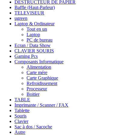
DESTRUCTEUR DE PAPIER
Baffle (Haut-Parleur)
TELEVISEUR
ugreen
Laptop & Ordinateur
Tout en un
Laptop
PC de bureau
Ecran / Data Show
CLAVIER SOURIS
Gaming Pcs
Composants Informatique
Alimentation
Carte mére
Carte Graphique
Refroidissement
Processeur
Boitier
TABLE
Imprimante / Scanner / FAX
Tablette
Souris
Clavier
Sac à dos / Sacoche
Autre