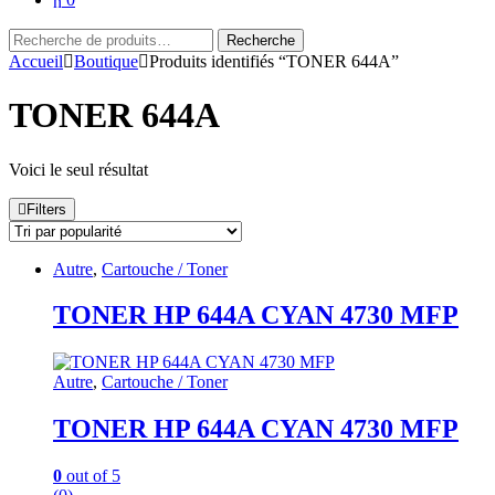
Recherche
Recherche
pour :
Accueil
Boutique
Produits identifiés “TONER 644A”
TONER 644A
Voici le seul résultat
Filters
Autre
,
Cartouche / Toner
TONER HP 644A CYAN 4730 MFP
Autre
,
Cartouche / Toner
TONER HP 644A CYAN 4730 MFP
0
out of 5