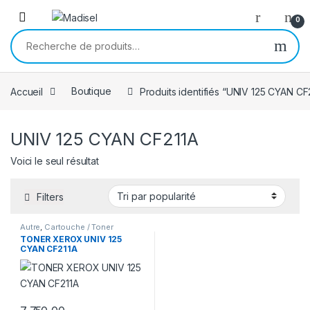
Skip to navigation
Skip to content
0
Recherche pour :
Accueil
Boutique
Produits identifiés “UNIV 125 CYAN CF
UNIV 125 CYAN CF211A
Voici le seul résultat
Filters
Autre
,
Cartouche / Toner
TONER XEROX UNIV 125
CYAN CF211A