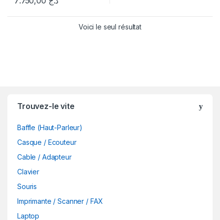
7.750,00
د.ج
Voici le seul résultat
B
Trouvez-le vite
r
Baffle (Haut-Parleur)
a
Casque / Ecouteur
n
Cable / Adapteur
d
Clavier
Souris
s
Imprimante / Scanner / FAX
C
Laptop