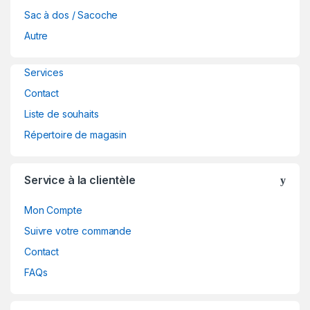
a
Sac à dos / Sacoche
Autre
r
o
Services
Contact
u
Liste de souhaits
s
Répertoire de magasin
e
Service à la clientèle
l
Mon Compte
Suivre votre commande
Contact
FAQs