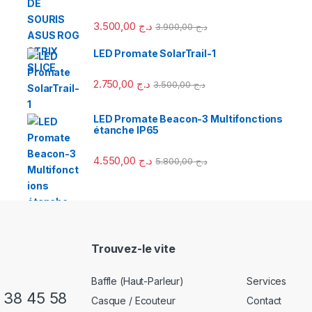
3.500,00
د.ج
3.900,00
د.ج
LED Promate SolarTrail-1
2.750,00
د.ج
3.500,00
د.ج
LED Promate Beacon-3 Multifonctions
étanche IP65
4.550,00
د.ج
5.800,00
د.ج
Trouvez-le vite
Baffle (Haut-Parleur)
Services
) 38 45 58
Casque / Ecouteur
Contact