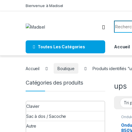
Skip to navigation
Skip to content
Bienvenue à Madisel
Search f
Toutes Les Catégories
Accueil
Accueil
Boutique
Produits identifiés “
Catégories des produits
ups
Clavier
Sac à dos / Sacoche
Ondule
Ondu
Autre
850