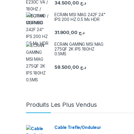
34.500,00
د.ج
ECRAN MSI MAG 242F 24"
IPS 200 HZ 0.5 Ms HDR
31.900,00
د.ج
ECRAN GAMING MSI MAG
275QF 2K IPS 180HZ
0.5MS
59.500,00
د.ج
B
Produits Les Plus Vendus
r
a
Cable Trefle/Onduleur