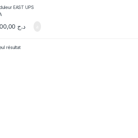
10.900,00
د.ج
eul résultat