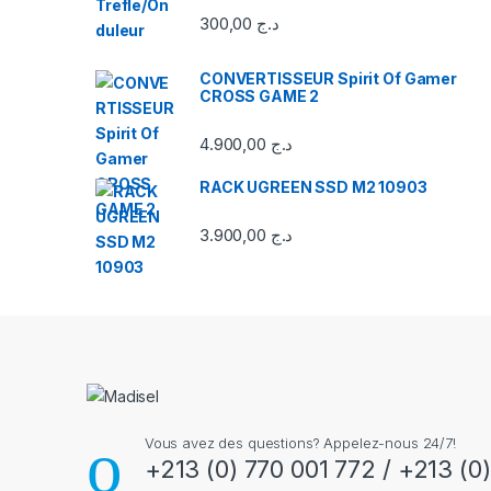
n
300,00
د.ج
d
CONVERTISSEUR Spirit Of Gamer
CROSS GAME 2
s
C
4.900,00
د.ج
a
RACK UGREEN SSD M2 10903
r
3.900,00
د.ج
o
u
s
e
Vous avez des questions? Appelez-nous 24/7!
l
+213 (0) 770 001 772 / +213 (0