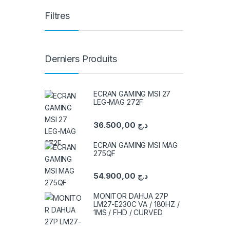
Filtres
Derniers Produits
ECRAN GAMING MSI 27
LEG-MAG 272F
36.500,00
د.ج
ECRAN GAMING MSI MAG
275QF
54.900,00
د.ج
MONITOR DAHUA 27P
LM27-E230C VA / 180HZ /
1MS / FHD / CURVED