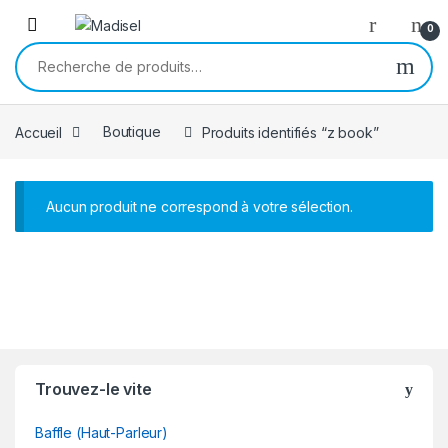
Skip to navigation
Skip to content
0
Recherche pour :
Accueil
Boutique
Produits identifiés “z book”
Aucun produit ne correspond à votre sélection.
B
Trouvez-le vite
r
Baffle (Haut-Parleur)
a