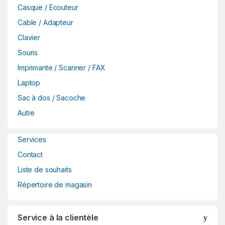
Casque / Ecouteur
n
Cable / Adapteur
d
Clavier
Souris
s
Imprimante / Scanner / FAX
C
Laptop
a
Sac à dos / Sacoche
Autre
r
o
Services
Contact
u
Liste de souhaits
s
Répertoire de magasin
e
Service à la clientèle
l