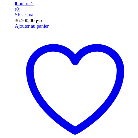
0
out of 5
(0)
SKU: n/a
36.500,00
د.ج
Ajouter au panier