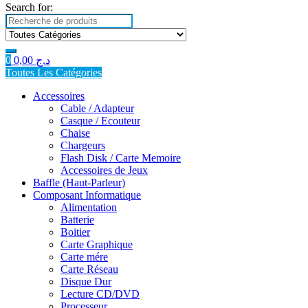
Search for:
0
0,00
د.ج
Toutes Les Catégories
Accessoires
Cable / Adapteur
Casque / Ecouteur
Chaise
Chargeurs
Flash Disk / Carte Memoire
Accessoires de Jeux
Baffle (Haut-Parleur)
Composant Informatique
Alimentation
Batterie
Boitier
Carte Graphique
Carte mére
Carte Réseau
Disque Dur
Lecture CD/DVD
Processeur