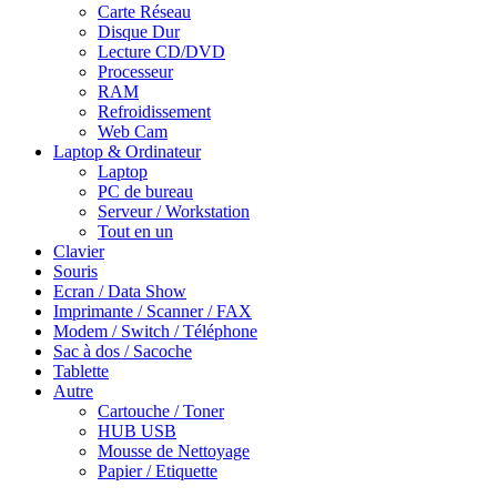
Carte Réseau
Disque Dur
Lecture CD/DVD
Processeur
RAM
Refroidissement
Web Cam
Laptop & Ordinateur
Laptop
PC de bureau
Serveur / Workstation
Tout en un
Clavier
Souris
Ecran / Data Show
Imprimante / Scanner / FAX
Modem / Switch / Téléphone
Sac à dos / Sacoche
Tablette
Autre
Cartouche / Toner
HUB USB
Mousse de Nettoyage
Papier / Etiquette