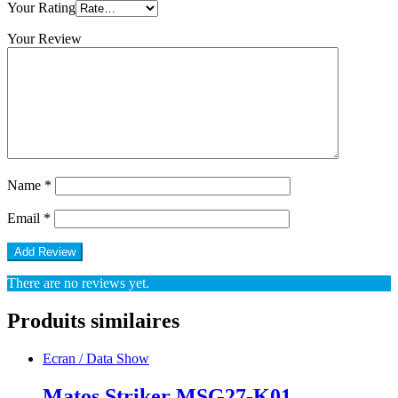
Your Rating
Your Review
Name
*
Email
*
There are no reviews yet.
Produits similaires
Ecran / Data Show
Matos Striker MSG27-K01