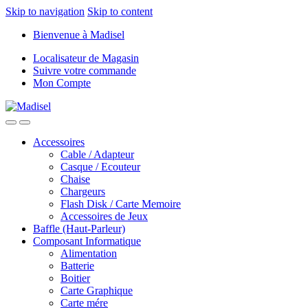
Skip to navigation
Skip to content
Bienvenue à Madisel
Localisateur de Magasin
Suivre votre commande
Mon Compte
Accessoires
Cable / Adapteur
Casque / Ecouteur
Chaise
Chargeurs
Flash Disk / Carte Memoire
Accessoires de Jeux
Baffle (Haut-Parleur)
Composant Informatique
Alimentation
Batterie
Boitier
Carte Graphique
Carte mére