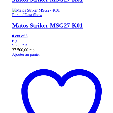
Ecran / Data Show
Matos Striker MSG27-K01
0
out of 5
(0)
SKU: n/a
37.500,00
د.ج
Ajouter au panier