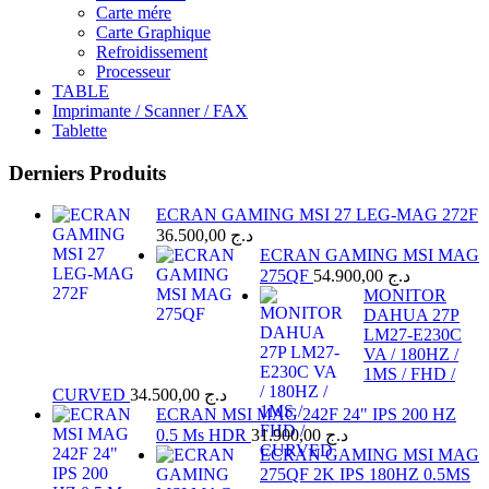
Carte mére
Carte Graphique
Refroidissement
Processeur
TABLE
Imprimante / Scanner / FAX
Tablette
Derniers Produits
ECRAN GAMING MSI 27 LEG-MAG 272F
36.500,00
د.ج
ECRAN GAMING MSI MAG
275QF
54.900,00
د.ج
MONITOR
DAHUA 27P
LM27-E230C
VA / 180HZ /
1MS / FHD /
CURVED
34.500,00
د.ج
ECRAN MSI MAG 242F 24" IPS 200 HZ
0.5 Ms HDR
31.900,00
د.ج
ECRAN GAMING MSI MAG
275QF 2K IPS 180HZ 0.5MS