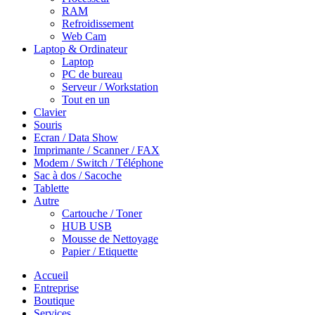
RAM
Refroidissement
Web Cam
Laptop & Ordinateur
Laptop
PC de bureau
Serveur / Workstation
Tout en un
Clavier
Souris
Ecran / Data Show
Imprimante / Scanner / FAX
Modem / Switch / Téléphone
Sac à dos / Sacoche
Tablette
Autre
Cartouche / Toner
HUB USB
Mousse de Nettoyage
Papier / Etiquette
Accueil
Entreprise
Boutique
Services