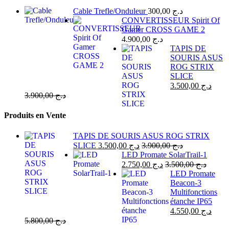
Cable Trefle/Onduleur
300,00
د.ج
CONVERTISSEUR Spirit Of
Gamer CROSS GAME 2
4.900,00
د.ج
TAPIS DE
SOURIS ASUS
ROG STRIX
SLICE
3.500,00
د.ج
3.900,00
د.ج
Produits en Vente
TAPIS DE SOURIS ASUS ROG STRIX
SLICE
3.500,00
د.ج
3.900,00
د.ج
LED Promate SolarTrail-1
2.750,00
د.ج
3.500,00
د.ج
LED Promate
Beacon-3
Multifonctions
étanche IP65
4.550,00
د.ج
5.800,00
د.ج