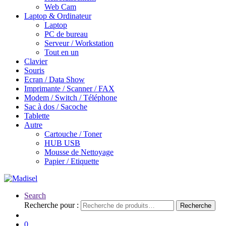
Web Cam
Laptop & Ordinateur
Laptop
PC de bureau
Serveur / Workstation
Tout en un
Clavier
Souris
Ecran / Data Show
Imprimante / Scanner / FAX
Modem / Switch / Téléphone
Sac à dos / Sacoche
Tablette
Autre
Cartouche / Toner
HUB USB
Mousse de Nettoyage
Papier / Etiquette
Search
Recherche pour :
Recherche
0