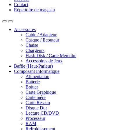
Contact
Répertoire de magasin
Accessoires
Cable / Adapteur
Casque / Ecouteur
Chaise
Chargeurs
Flash Disk / Carte Memoire
Accessoires de Jeux
Baffle (Haut-Parleur)
Composant Informatique
Alimentation
Batterie
Boitier
Carte Graphique
Carte mére
Carte Réseau
Disque Dur
Lecture CD/DVD
Processeur
RAM
Refroidissement