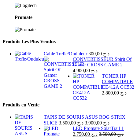
Promate
Produits Les Plus Vendus
Cable Trefle/Onduleur
300,00
د.ج
CONVERTISSEUR Spirit Of
Gamer CROSS GAME 2
4.900,00
د.ج
TONER HP
COMPATIBLE
CE412A CC532
2.800,00
د.ج
Produits en Vente
TAPIS DE SOURIS ASUS ROG STRIX
SLICE
3.500,00
د.ج
3.900,00
د.ج
LED Promate SolarTrail-1
2.750,00
د.ج
3.500,00
د.ج