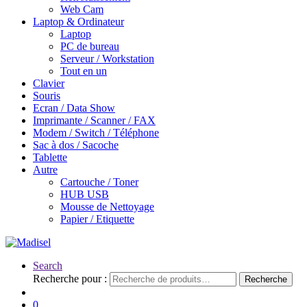
Web Cam
Laptop & Ordinateur
Laptop
PC de bureau
Serveur / Workstation
Tout en un
Clavier
Souris
Ecran / Data Show
Imprimante / Scanner / FAX
Modem / Switch / Téléphone
Sac à dos / Sacoche
Tablette
Autre
Cartouche / Toner
HUB USB
Mousse de Nettoyage
Papier / Etiquette
Search
Recherche pour :
Recherche
0