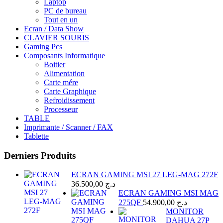
Laptop
PC de bureau
Tout en un
Ecran / Data Show
CLAVIER SOURIS
Gaming Pcs
Composants Informatique
Boitier
Alimentation
Carte mére
Carte Graphique
Refroidissement
Processeur
TABLE
Imprimante / Scanner / FAX
Tablette
Derniers Produits
ECRAN GAMING MSI 27 LEG-MAG 272F
36.500,00
د.ج
ECRAN GAMING MSI MAG
275QF
54.900,00
د.ج
MONITOR
DAHUA 27P