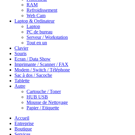
RAM
Refroidissement
Web Cam
Laptop & Ordinateur
Laptop
PC de bureau
Serveur / Workstation
Tout en un
Clavier
Souris
Ecran / Data Show
Imprimante / Scanner / FAX
Modem / Switch / Téléphone
Sac à dos / Sacoche
Tablette
Autre
Cartouche / Toner
HUB USB
Mousse de Nettoyage
Papier / Etiquette
Accueil
Entreprise
Boutique
Services