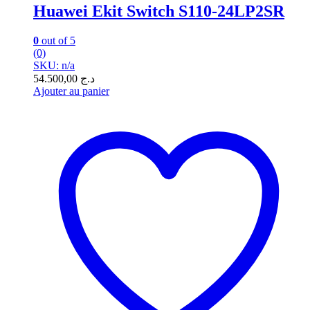
Huawei Ekit Switch S110-24LP2SR
0
out of 5
(0)
SKU: n/a
54.500,00
د.ج
Ajouter au panier