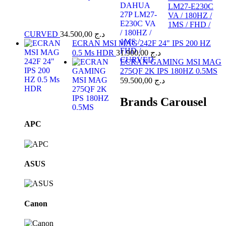
LM27-E230C
VA / 180HZ /
1MS / FHD /
CURVED
34.500,00
د.ج
ECRAN MSI MAG 242F 24" IPS 200 HZ
0.5 Ms HDR
31.900,00
د.ج
ECRAN GAMING MSI MAG
275QF 2K IPS 180HZ 0.5MS
59.500,00
د.ج
Brands Carousel
APC
ASUS
Canon