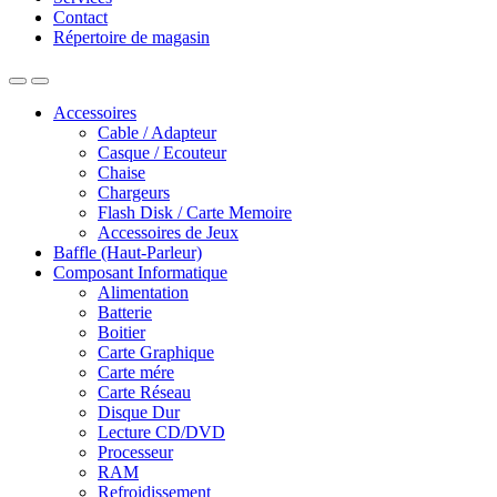
Contact
Répertoire de magasin
Accessoires
Cable / Adapteur
Casque / Ecouteur
Chaise
Chargeurs
Flash Disk / Carte Memoire
Accessoires de Jeux
Baffle (Haut-Parleur)
Composant Informatique
Alimentation
Batterie
Boitier
Carte Graphique
Carte mére
Carte Réseau
Disque Dur
Lecture CD/DVD
Processeur
RAM
Refroidissement