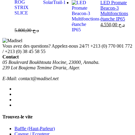
LED Promate
Beacon-3
Multifonctions
étanche IP65
4.550,00
د.ج
5.800,00
د.ج
Vous avez des questions? Appelez-nous 24/7!
+213 (0) 770 001 772
/ +213 (0) 38 45 58 55
Contact
05 Boulevard Boukhtouta Hocine, 23000, Annaba.
239 Lot Boujema Temime Draria, Alger.
E-Mail: contact@madisel.net
Trouvez-le vite
Baffle (Haut-Parleur)
Casque / Ecouteur