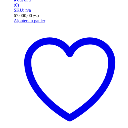
(0)
SKU: n/a
67.000,00
د.ج
Ajouter au panier