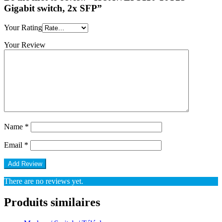
Gigabit switch, 2x SFP”
Your Rating
Your Review
Name
*
Email
*
There are no reviews yet.
Produits similaires