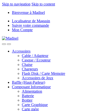
Skip to navigation
Skip to content
Bienvenue à Madisel
Localisateur de Magasin
Suivre votre commande
Mon Compte
Accessoires
Cable / Adapteur
Casque / Ecouteur
Chaise
Chargeurs
Flash Disk / Carte Memoire
Accessoires de Jeux
Baffle (Haut-Parleur)
Composant Informatique
Alimentation
Batterie
Boitier
Carte Graphique
Carte mére