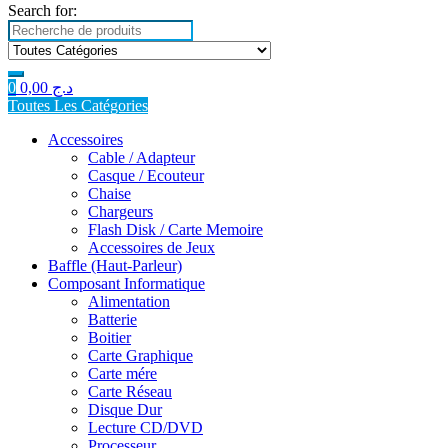
Search for:
0
0,00
د.ج
Toutes Les Catégories
Accessoires
Cable / Adapteur
Casque / Ecouteur
Chaise
Chargeurs
Flash Disk / Carte Memoire
Accessoires de Jeux
Baffle (Haut-Parleur)
Composant Informatique
Alimentation
Batterie
Boitier
Carte Graphique
Carte mére
Carte Réseau
Disque Dur
Lecture CD/DVD
Processeur