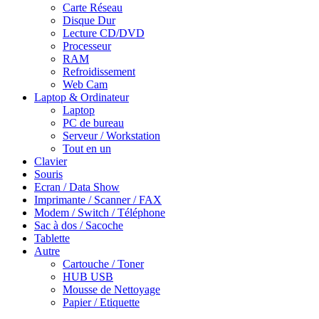
Carte Réseau
Disque Dur
Lecture CD/DVD
Processeur
RAM
Refroidissement
Web Cam
Laptop & Ordinateur
Laptop
PC de bureau
Serveur / Workstation
Tout en un
Clavier
Souris
Ecran / Data Show
Imprimante / Scanner / FAX
Modem / Switch / Téléphone
Sac à dos / Sacoche
Tablette
Autre
Cartouche / Toner
HUB USB
Mousse de Nettoyage
Papier / Etiquette