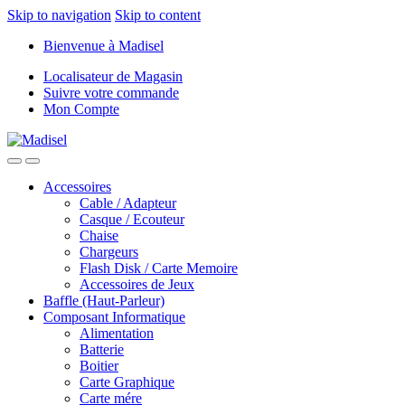
Skip to navigation
Skip to content
Bienvenue à Madisel
Localisateur de Magasin
Suivre votre commande
Mon Compte
Accessoires
Cable / Adapteur
Casque / Ecouteur
Chaise
Chargeurs
Flash Disk / Carte Memoire
Accessoires de Jeux
Baffle (Haut-Parleur)
Composant Informatique
Alimentation
Batterie
Boitier
Carte Graphique
Carte mére