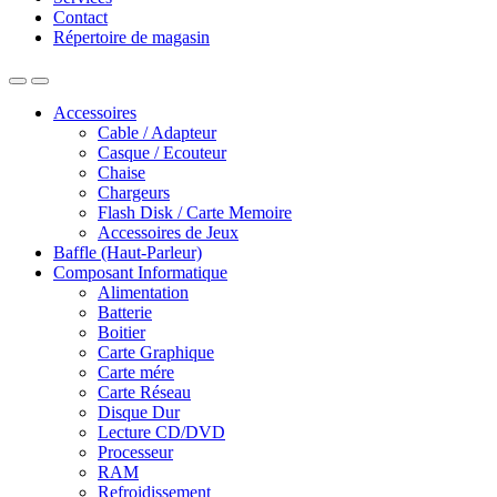
Contact
Répertoire de magasin
Accessoires
Cable / Adapteur
Casque / Ecouteur
Chaise
Chargeurs
Flash Disk / Carte Memoire
Accessoires de Jeux
Baffle (Haut-Parleur)
Composant Informatique
Alimentation
Batterie
Boitier
Carte Graphique
Carte mére
Carte Réseau
Disque Dur
Lecture CD/DVD
Processeur
RAM
Refroidissement