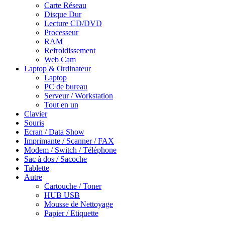
Carte Réseau
Disque Dur
Lecture CD/DVD
Processeur
RAM
Refroidissement
Web Cam
Laptop & Ordinateur
Laptop
PC de bureau
Serveur / Workstation
Tout en un
Clavier
Souris
Ecran / Data Show
Imprimante / Scanner / FAX
Modem / Switch / Téléphone
Sac à dos / Sacoche
Tablette
Autre
Cartouche / Toner
HUB USB
Mousse de Nettoyage
Papier / Etiquette