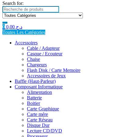
Search for:
0
0,00
د.ج
Toutes Les Catégories
Accessoires
Cable / Adapteur
Casque / Ecouteur
Chaise
Chargeurs
Flash Disk / Carte Memoire
Accessoires de Jeux
Baffle (Haut-Parleur)
Composant Informatique
Alimentation
Batterie
Boitier
Carte Graphique
Carte mére
Carte Réseau
Disque Dur
Lecture CD/DVD
Processeur