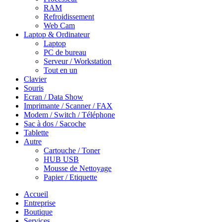
RAM
Refroidissement
Web Cam
Laptop & Ordinateur
Laptop
PC de bureau
Serveur / Workstation
Tout en un
Clavier
Souris
Ecran / Data Show
Imprimante / Scanner / FAX
Modem / Switch / Téléphone
Sac à dos / Sacoche
Tablette
Autre
Cartouche / Toner
HUB USB
Mousse de Nettoyage
Papier / Etiquette
Accueil
Entreprise
Boutique
Services