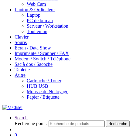
Web Cam
Laptop & Ordinateur
Laptop
PC de bureau
Serveur / Workstation
Tout en un
Clavier
Souris
Ecran / Data Show
Imprimante / Scanner / FAX
Modem / Switch / Téléphone
Sac à dos / Sacoche
Tablette
Autre
Cartouche / Toner
HUB USB
Mousse de Nettoyage
Papier / Etiquette
Search
Recherche pour :
Recherche
0