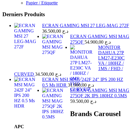
Papier / Etiquette
Derniers Produits
ECRAN GAMING MSI 27 LEG-MAG 272F
36.500,00
د.ج
ECRAN GAMING MSI MAG
275QF
54.900,00
د.ج
MONITOR
DAHUA 27P
LM27-E230C
VA / 180HZ /
1MS / FHD /
CURVED
34.500,00
د.ج
ECRAN MSI MAG 242F 24" IPS 200 HZ
0.5 Ms HDR
31.900,00
د.ج
ECRAN GAMING MSI MAG
275QF 2K IPS 180HZ 0.5MS
59.500,00
د.ج
Brands Carousel
APC