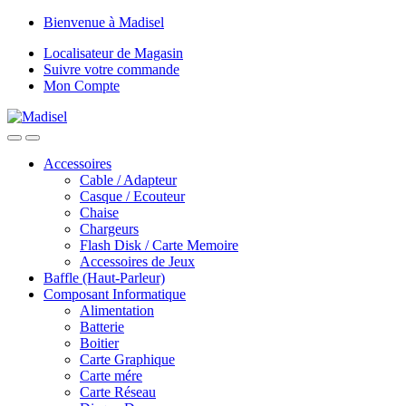
Skip
Skip
Bienvenue à Madisel
to
to
Localisateur de Magasin
navigation
content
Suivre votre commande
Mon Compte
Accessoires
Cable / Adapteur
Casque / Ecouteur
Chaise
Chargeurs
Flash Disk / Carte Memoire
Accessoires de Jeux
Baffle (Haut-Parleur)
Composant Informatique
Alimentation
Batterie
Boitier
Carte Graphique
Carte mére
Carte Réseau