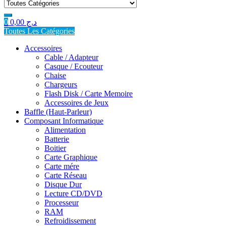
for:
0
0,00
د.ج
Toutes Les Catégories
Accessoires
Cable / Adapteur
Casque / Ecouteur
Chaise
Chargeurs
Flash Disk / Carte Memoire
Accessoires de Jeux
Baffle (Haut-Parleur)
Composant Informatique
Alimentation
Batterie
Boitier
Carte Graphique
Carte mére
Carte Réseau
Disque Dur
Lecture CD/DVD
Processeur
RAM
Refroidissement