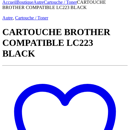
pour :
Accueil
Boutique
Autre
Cartouche / Toner
CARTOUCHE
BROTHER COMPATIBLE LC223 BLACK
Autre
,
Cartouche / Toner
CARTOUCHE BROTHER
COMPATIBLE LC223
BLACK