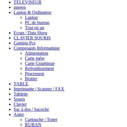
TELEVISEUR
ugreen
Laptop & Ordinateur
Laptop
PC de bureau
Tout en un
Ecran / Data Show
CLAVIER SOURIS
Gaming Pcs
Composants Informatique
Alimentation
Carte mére
Carte Graphique
Refroidissement
Processeur
Boitier
TABLE
Imprimante / Scanner / FAX
Tablette
Souris
Clavier
Sac à dos / Sacoche
Autre
Cartouche / Toner
RUBAN