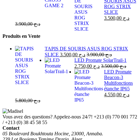
SOURIS ASUS
ROG STRIX
SLICE
3.500,00
د.ج
3.900,00
د.ج
Produits en Vente
TAPIS DE SOURIS ASUS ROG STRIX
SLICE
3.500,00
د.ج
3.900,00
د.ج
LED Promate SolarTrail-1
2.750,00
د.ج
3.500,00
د.ج
LED Promate
Beacon-3
Multifonctions
étanche IP65
4.550,00
د.ج
5.800,00
د.ج
Vous avez des questions? Appelez-nous 24/7!
+213 (0) 770 001 772
/ +213 (0) 38 45 58 55
Contact
05 Boulevard Boukhtouta Hocine, 23000, Annaba.
239 Lot Boujema Temime Draria, Alger.