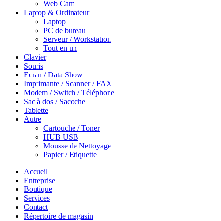
Web Cam
Laptop & Ordinateur
Laptop
PC de bureau
Serveur / Workstation
Tout en un
Clavier
Souris
Ecran / Data Show
Imprimante / Scanner / FAX
Modem / Switch / Téléphone
Sac à dos / Sacoche
Tablette
Autre
Cartouche / Toner
HUB USB
Mousse de Nettoyage
Papier / Etiquette
Accueil
Entreprise
Boutique
Services
Contact
Répertoire de magasin