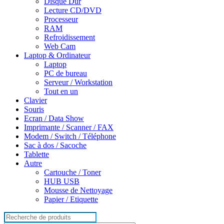
Disque Dur
Lecture CD/DVD
Processeur
RAM
Refroidissement
Web Cam
Laptop & Ordinateur
Laptop
PC de bureau
Serveur / Workstation
Tout en un
Clavier
Souris
Ecran / Data Show
Imprimante / Scanner / FAX
Modem / Switch / Téléphone
Sac à dos / Sacoche
Tablette
Autre
Cartouche / Toner
HUB USB
Mousse de Nettoyage
Papier / Etiquette
Search