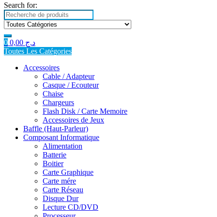
Search for:
0
0,00
د.ج
Toutes Les Catégories
Accessoires
Cable / Adapteur
Casque / Ecouteur
Chaise
Chargeurs
Flash Disk / Carte Memoire
Accessoires de Jeux
Baffle (Haut-Parleur)
Composant Informatique
Alimentation
Batterie
Boitier
Carte Graphique
Carte mére
Carte Réseau
Disque Dur
Lecture CD/DVD
Processeur