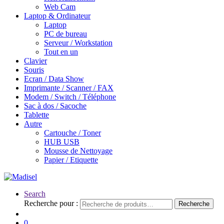
Web Cam
Laptop & Ordinateur
Laptop
PC de bureau
Serveur / Workstation
Tout en un
Clavier
Souris
Ecran / Data Show
Imprimante / Scanner / FAX
Modem / Switch / Téléphone
Sac à dos / Sacoche
Tablette
Autre
Cartouche / Toner
HUB USB
Mousse de Nettoyage
Papier / Etiquette
Search
Recherche pour :
Recherche
0