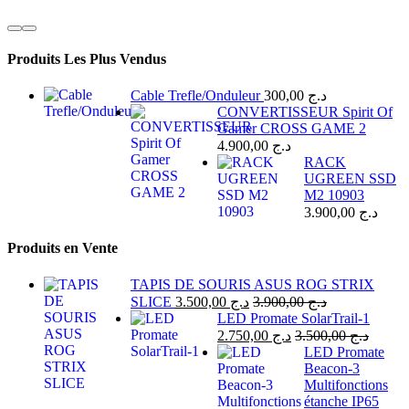
Produits Les Plus Vendus
Cable Trefle/Onduleur
300,00
د.ج
CONVERTISSEUR Spirit Of
Gamer CROSS GAME 2
4.900,00
د.ج
RACK
UGREEN SSD
M2 10903
3.900,00
د.ج
Produits en Vente
TAPIS DE SOURIS ASUS ROG STRIX
SLICE
3.500,00
د.ج
3.900,00
د.ج
LED Promate SolarTrail-1
2.750,00
د.ج
3.500,00
د.ج
LED Promate
Beacon-3
Multifonctions
étanche IP65