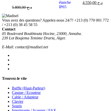
4.550,00
د.ج
5.800,00
د.ج
Vous avez des questions? Appelez-nous 24/7!
+213 (0) 770 001 772
/ +213 (0) 38 45 58 55
Contact
05 Boulevard Boukhtouta Hocine, 23000, Annaba.
239 Lot Boujema Temime Draria, Alger.
E-Mail: contact@madisel.net
Trouvez-le vite
Baffle (Haut-Parleur)
Casque / Ecouteur
Cable / Adapteur
Clavier
Souris
Imprimante / Scanner / FAX