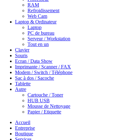
RAM
Refroidissement
Web Cam
Laptop & Ordinateur
Laptop
PC de bureau
Serveur / Workstation
Tout en un
Clavier
Souris
Ecran / Data Show
Imprimante / Scanner / FAX
Modem / Switch / Téléphone
Sac à dos / Sacoche
Tablette
Autre
Cartouche / Toner
HUB USB
Mousse de Nettoyage
Papier / Etiquette
Accueil
Entreprise
Boutique
Services