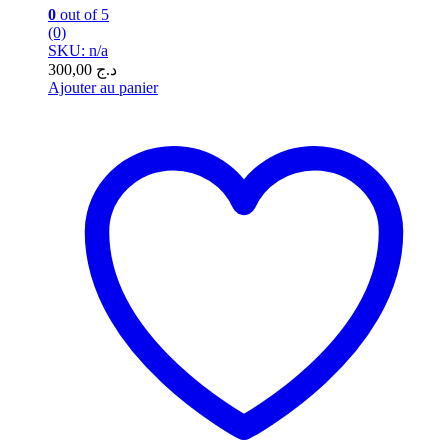
0
out of 5
(0)
SKU: n/a
300,00
د.ج
Ajouter au panier