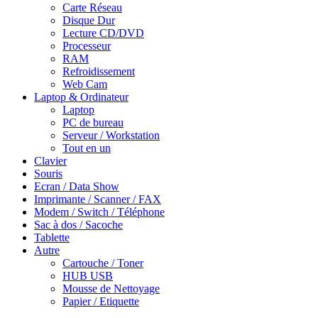
Carte Réseau
Disque Dur
Lecture CD/DVD
Processeur
RAM
Refroidissement
Web Cam
Laptop & Ordinateur
Laptop
PC de bureau
Serveur / Workstation
Tout en un
Clavier
Souris
Ecran / Data Show
Imprimante / Scanner / FAX
Modem / Switch / Téléphone
Sac à dos / Sacoche
Tablette
Autre
Cartouche / Toner
HUB USB
Mousse de Nettoyage
Papier / Etiquette