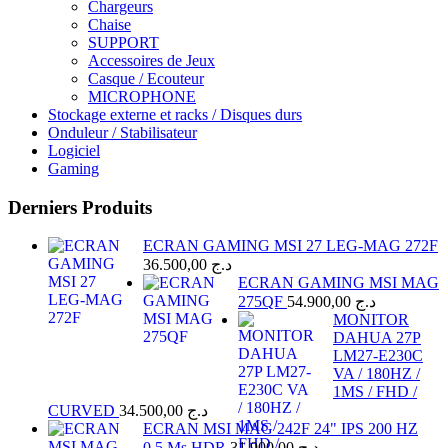
Chargeurs
Chaise
SUPPORT
Accessoires de Jeux
Casque / Ecouteur
MICROPHONE
Stockage externe et racks / Disques durs
Onduleur / Stabilisateur
Logiciel
Gaming
Derniers Produits
ECRAN GAMING MSI 27 LEG-MAG 272F
36.500,00
د.ج
ECRAN GAMING MSI MAG
275QF
54.900,00
د.ج
MONITOR
DAHUA 27P
LM27-E230C
VA / 180HZ /
1MS / FHD /
CURVED
34.500,00
د.ج
ECRAN MSI MAG 242F 24" IPS 200 HZ
0.5 Ms HDR
31.900,00
د.ج