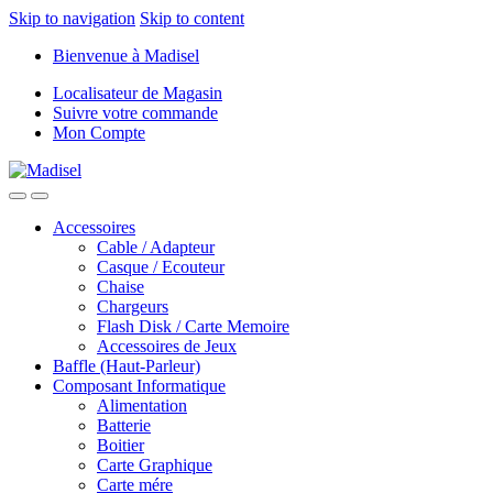
Skip to navigation
Skip to content
Bienvenue à Madisel
Localisateur de Magasin
Suivre votre commande
Mon Compte
Accessoires
Cable / Adapteur
Casque / Ecouteur
Chaise
Chargeurs
Flash Disk / Carte Memoire
Accessoires de Jeux
Baffle (Haut-Parleur)
Composant Informatique
Alimentation
Batterie
Boitier
Carte Graphique
Carte mére