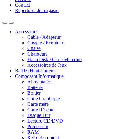
Contact
Répertoire de magasin
Accessoires
Cable / Adapteur
Casque / Ecouteur
Chaise
Chargeurs
Flash Disk / Carte Memoire
Accessoires de Jeux
Baffle (Haut-Parleur)
Composant Informatique
Alimentation
Batterie
Boitier
Carte Graphique
Carte mére
Carte Réseau
Disque Dur
Lecture CD/DVD
Processeur
RAM
Refroidissement