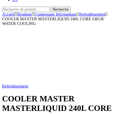
Recherche
Recherche
pour :
Accueil
Boutique
Composants Informatique
Refroidissement
COOLER MASTER MASTERLIQUID 240L CORE ARGB
WATER COOLING
Refroidissement
COOLER MASTER
MASTERLIQUID 240L CORE