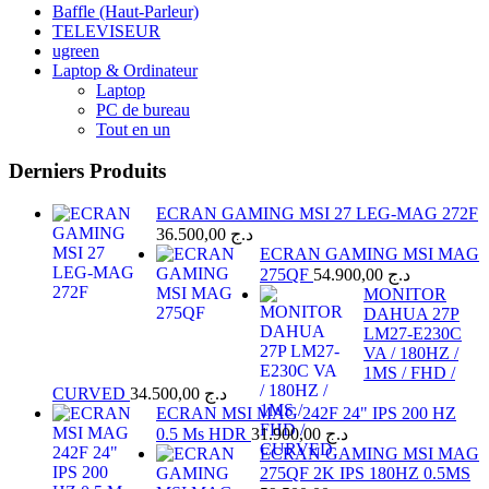
Baffle (Haut-Parleur)
TELEVISEUR
ugreen
Laptop & Ordinateur
Laptop
PC de bureau
Tout en un
Derniers Produits
ECRAN GAMING MSI 27 LEG-MAG 272F
36.500,00
د.ج
ECRAN GAMING MSI MAG
275QF
54.900,00
د.ج
MONITOR
DAHUA 27P
LM27-E230C
VA / 180HZ /
1MS / FHD /
CURVED
34.500,00
د.ج
ECRAN MSI MAG 242F 24" IPS 200 HZ
0.5 Ms HDR
31.900,00
د.ج
ECRAN GAMING MSI MAG
275QF 2K IPS 180HZ 0.5MS