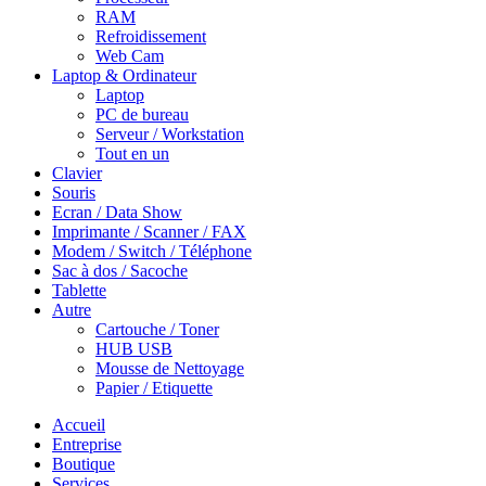
RAM
Refroidissement
Web Cam
Laptop & Ordinateur
Laptop
PC de bureau
Serveur / Workstation
Tout en un
Clavier
Souris
Ecran / Data Show
Imprimante / Scanner / FAX
Modem / Switch / Téléphone
Sac à dos / Sacoche
Tablette
Autre
Cartouche / Toner
HUB USB
Mousse de Nettoyage
Papier / Etiquette
Accueil
Entreprise
Boutique
Services