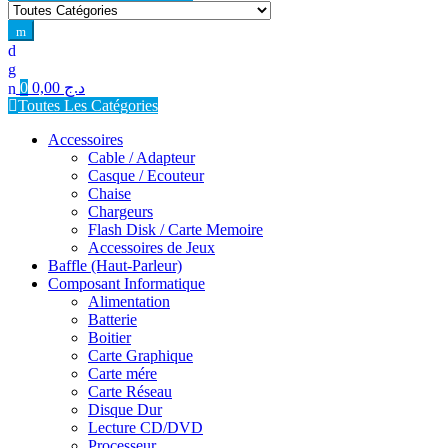
for:
0
0,00
د.ج
Toutes Les Catégories
Accessoires
Cable / Adapteur
Casque / Ecouteur
Chaise
Chargeurs
Flash Disk / Carte Memoire
Accessoires de Jeux
Baffle (Haut-Parleur)
Composant Informatique
Alimentation
Batterie
Boitier
Carte Graphique
Carte mére
Carte Réseau
Disque Dur
Lecture CD/DVD
Processeur