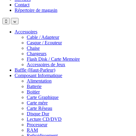
Contact
Répertoire de magasin
Accessoires
Cable / Adapteur
Casque / Ecouteur
Chaise
Chargeurs
Flash Disk / Carte Memoire
Accessoires de Jeux
Baffle (Haut-Parleur)
Composant Informatique
Alimentation
Batterie
Boitier
Carte Graphique
Carte mére
Carte Réseau
Disque Dur
Lecture CD/DVD
Processeur
RAM
Refroidissement