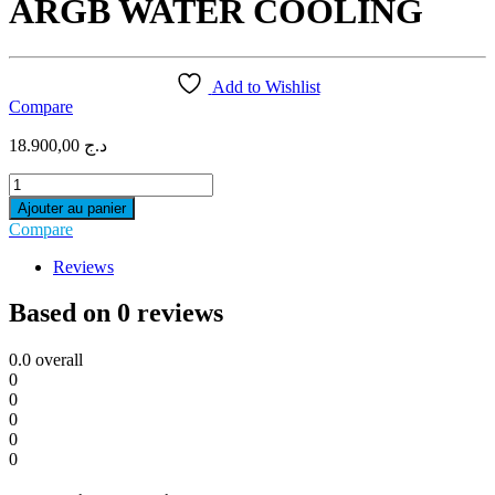
ARGB WATER COOLING
Add to Wishlist
Compare
18.900,00
د.ج
COOLER
MASTER
Ajouter au panier
MASTERLIQUID
Compare
240L
CORE
Reviews
ARGB
WATER
Based on 0 reviews
COOLING
quantity
0.0
overall
0
0
0
0
0