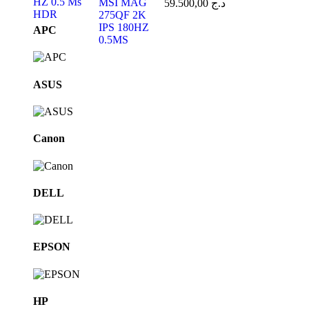
59.500,00
د.ج
Brands
APC
Carousel
ASUS
Canon
DELL
EPSON
HP