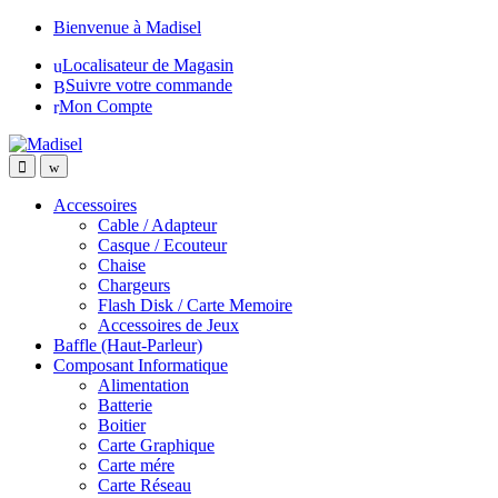
Skip
Skip
Bienvenue à Madisel
to
to
Localisateur de Magasin
navigation
content
Suivre votre commande
Mon Compte
Accessoires
Cable / Adapteur
Casque / Ecouteur
Chaise
Chargeurs
Flash Disk / Carte Memoire
Accessoires de Jeux
Baffle (Haut-Parleur)
Composant Informatique
Alimentation
Batterie
Boitier
Carte Graphique
Carte mére
Carte Réseau