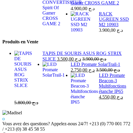
Gamer CROSS GAME 2
4.900,00
د.ج
RACK
UGREEN SSD
M2 10903
3.900,00
د.ج
Produits en Vente
TAPIS DE SOURIS ASUS ROG STRIX
SLICE
3.500,00
د.ج
3.900,00
د.ج
LED Promate SolarTrail-1
2.750,00
د.ج
3.500,00
د.ج
LED Promate
Beacon-3
Multifonctions
étanche IP65
4.550,00
د.ج
5.800,00
د.ج
Vous avez des questions? Appelez-nous 24/7!
+213 (0) 770 001 772
/ +213 (0) 38 45 58 55