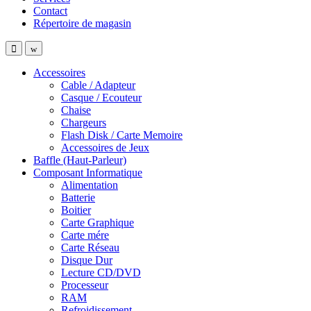
Contact
Répertoire de magasin
Accessoires
Cable / Adapteur
Casque / Ecouteur
Chaise
Chargeurs
Flash Disk / Carte Memoire
Accessoires de Jeux
Baffle (Haut-Parleur)
Composant Informatique
Alimentation
Batterie
Boitier
Carte Graphique
Carte mére
Carte Réseau
Disque Dur
Lecture CD/DVD
Processeur
RAM
Refroidissement