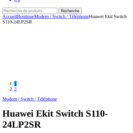
Recherche
Recherche
pour :
Accueil
Boutique
Modem / Switch / Téléphone
Huawei Ekit Switch
S110-24LP2SR
1
2
Modem / Switch / Téléphone
Huawei Ekit Switch S110-
24LP2SR