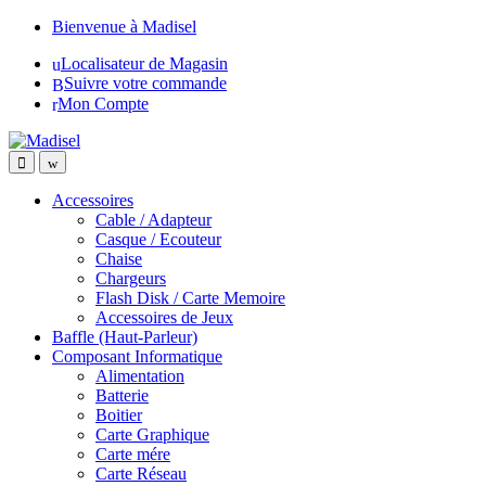
Skip
Skip
Bienvenue à Madisel
to
to
Localisateur de Magasin
navigation
content
Suivre votre commande
Mon Compte
Accessoires
Cable / Adapteur
Casque / Ecouteur
Chaise
Chargeurs
Flash Disk / Carte Memoire
Accessoires de Jeux
Baffle (Haut-Parleur)
Composant Informatique
Alimentation
Batterie
Boitier
Carte Graphique
Carte mére
Carte Réseau