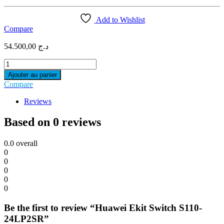
Add to Wishlist
Compare
54.500,00
د.ج
Huawei
Ekit
Ajouter au panier
Switch
Compare
S110-
24LP2SR
Reviews
quantity
Based on 0 reviews
0.0
overall
0
0
0
0
0
Be the first to review “Huawei Ekit Switch S110-
24LP2SR”