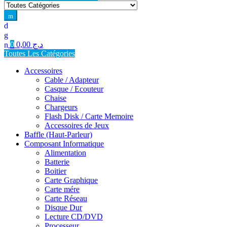
for:
0
0,00
د.ج
Toutes Les Catégories
Accessoires
Cable / Adapteur
Casque / Ecouteur
Chaise
Chargeurs
Flash Disk / Carte Memoire
Accessoires de Jeux
Baffle (Haut-Parleur)
Composant Informatique
Alimentation
Batterie
Boitier
Carte Graphique
Carte mére
Carte Réseau
Disque Dur
Lecture CD/DVD
Processeur