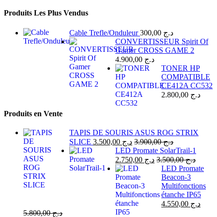
Produits Les Plus Vendus
Cable Trefle/Onduleur
300,00
د.ج
CONVERTISSEUR Spirit Of
Gamer CROSS GAME 2
4.900,00
د.ج
TONER HP
COMPATIBLE
CE412A CC532
2.800,00
د.ج
Produits en Vente
TAPIS DE SOURIS ASUS ROG STRIX
SLICE
3.500,00
د.ج
3.900,00
د.ج
LED Promate SolarTrail-1
2.750,00
د.ج
3.500,00
د.ج
LED Promate
Beacon-3
Multifonctions
étanche IP65
4.550,00
د.ج
5.800,00
د.ج