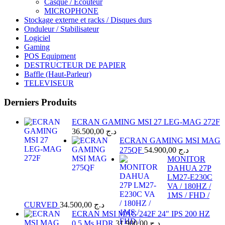
Casque / Ecouteur
MICROPHONE
Stockage externe et racks / Disques durs
Onduleur / Stabilisateur
Logiciel
Gaming
POS Equipment
DESTRUCTEUR DE PAPIER
Baffle (Haut-Parleur)
TELEVISEUR
Derniers Produits
ECRAN GAMING MSI 27 LEG-MAG 272F
36.500,00
د.ج
ECRAN GAMING MSI MAG
275QF
54.900,00
د.ج
MONITOR
DAHUA 27P
LM27-E230C
VA / 180HZ /
1MS / FHD /
CURVED
34.500,00
د.ج
ECRAN MSI MAG 242F 24" IPS 200 HZ
0.5 Ms HDR
31.900,00
د.ج