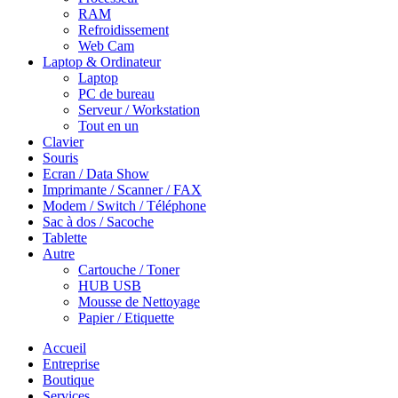
RAM
Refroidissement
Web Cam
Laptop & Ordinateur
Laptop
PC de bureau
Serveur / Workstation
Tout en un
Clavier
Souris
Ecran / Data Show
Imprimante / Scanner / FAX
Modem / Switch / Téléphone
Sac à dos / Sacoche
Tablette
Autre
Cartouche / Toner
HUB USB
Mousse de Nettoyage
Papier / Etiquette
Accueil
Entreprise
Boutique
Services