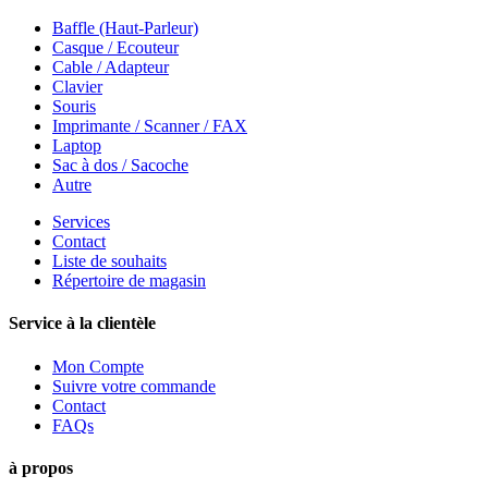
Baffle (Haut-Parleur)
Casque / Ecouteur
Cable / Adapteur
Clavier
Souris
Imprimante / Scanner / FAX
Laptop
Sac à dos / Sacoche
Autre
Services
Contact
Liste de souhaits
Répertoire de magasin
Service à la clientèle
Mon Compte
Suivre votre commande
Contact
FAQs
à propos