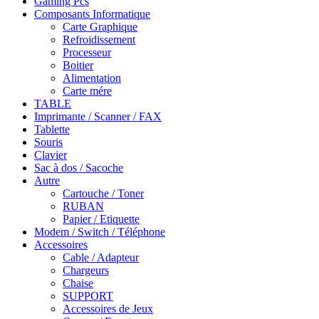
Gaming Pcs
Composants Informatique
Carte Graphique
Refroidissement
Processeur
Boitier
Alimentation
Carte mére
TABLE
Imprimante / Scanner / FAX
Tablette
Souris
Clavier
Sac à dos / Sacoche
Autre
Cartouche / Toner
RUBAN
Papier / Etiquette
Modem / Switch / Téléphone
Accessoires
Cable / Adapteur
Chargeurs
Chaise
SUPPORT
Accessoires de Jeux