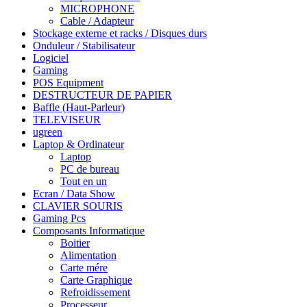
MICROPHONE
Cable / Adapteur
Stockage externe et racks / Disques durs
Onduleur / Stabilisateur
Logiciel
Gaming
POS Equipment
DESTRUCTEUR DE PAPIER
Baffle (Haut-Parleur)
TELEVISEUR
ugreen
Laptop & Ordinateur
Laptop
PC de bureau
Tout en un
Ecran / Data Show
CLAVIER SOURIS
Gaming Pcs
Composants Informatique
Boitier
Alimentation
Carte mére
Carte Graphique
Refroidissement
Processeur