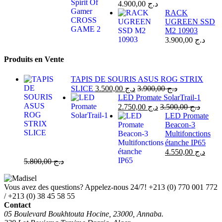
4.900,00
د.ج
RACK
UGREEN SSD
M2 10903
3.900,00
د.ج
Produits en Vente
TAPIS DE SOURIS ASUS ROG STRIX
SLICE
3.500,00
د.ج
3.900,00
د.ج
LED Promate SolarTrail-1
2.750,00
د.ج
3.500,00
د.ج
LED Promate
Beacon-3
Multifonctions
étanche IP65
4.550,00
د.ج
5.800,00
د.ج
Vous avez des questions? Appelez-nous 24/7!
+213 (0) 770 001 772
/ +213 (0) 38 45 58 55
Contact
05 Boulevard Boukhtouta Hocine, 23000, Annaba.