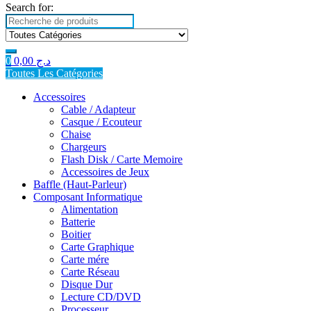
Search for:
0
0,00
د.ج
Toutes Les Catégories
Accessoires
Cable / Adapteur
Casque / Ecouteur
Chaise
Chargeurs
Flash Disk / Carte Memoire
Accessoires de Jeux
Baffle (Haut-Parleur)
Composant Informatique
Alimentation
Batterie
Boitier
Carte Graphique
Carte mére
Carte Réseau
Disque Dur
Lecture CD/DVD
Processeur