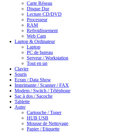
Carte Réseau
Disque Dur
Lecture CD/DVD
Processeur
RAM
Refroidissement
Web Cam
Laptop & Ordinateur
Laptop
PC de bureau
Serveur / Workstation
Tout en un
Clavier
Souris
Ecran / Data Show
Imprimante / Scanner / FAX
Modem / Switch / Téléphone
Sac à dos / Sacoche
Tablette
Autre
Cartouche / Toner
HUB USB
Mousse de Nettoyage
Papier / Etiquette