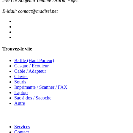
239 Lot Boujema Temime Draria, Alger.
E-Mail: contact@madisel.net
Trouvez-le vite
Baffle (Haut-Parleur)
Casque / Ecouteur
Cable / Adapteur
Clavier
Souris
Imprimante / Scanner / FAX
Laptop
Sac à dos / Sacoche
Autre
Services
Contact