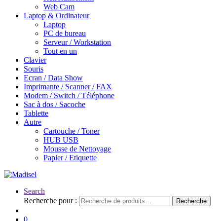
Web Cam
Laptop & Ordinateur
Laptop
PC de bureau
Serveur / Workstation
Tout en un
Clavier
Souris
Ecran / Data Show
Imprimante / Scanner / FAX
Modem / Switch / Téléphone
Sac à dos / Sacoche
Tablette
Autre
Cartouche / Toner
HUB USB
Mousse de Nettoyage
Papier / Etiquette
Search
Recherche pour :
Recherche
0