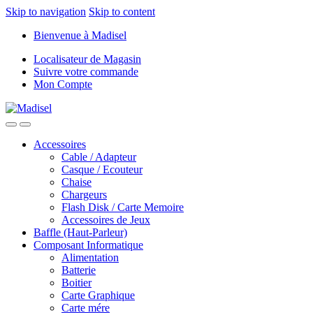
Skip to navigation
Skip to content
Bienvenue à Madisel
Localisateur de Magasin
Suivre votre commande
Mon Compte
Accessoires
Cable / Adapteur
Casque / Ecouteur
Chaise
Chargeurs
Flash Disk / Carte Memoire
Accessoires de Jeux
Baffle (Haut-Parleur)
Composant Informatique
Alimentation
Batterie
Boitier
Carte Graphique
Carte mére