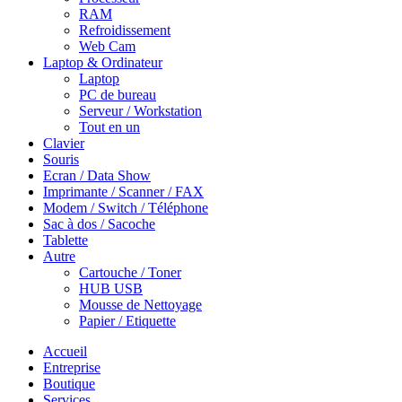
RAM
Refroidissement
Web Cam
Laptop & Ordinateur
Laptop
PC de bureau
Serveur / Workstation
Tout en un
Clavier
Souris
Ecran / Data Show
Imprimante / Scanner / FAX
Modem / Switch / Téléphone
Sac à dos / Sacoche
Tablette
Autre
Cartouche / Toner
HUB USB
Mousse de Nettoyage
Papier / Etiquette
Accueil
Entreprise
Boutique
Services