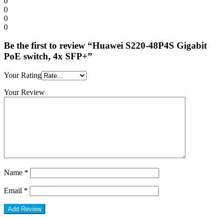
0
0
0
0
Be the first to review “Huawei S220-48P4S Gigabit
PoE switch, 4x SFP+”
Your Rating
Your Review
Name
*
Email
*