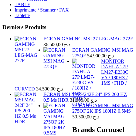
TABLE
Imprimante / Scanner / FAX
Tablette
Derniers Produits
ECRAN GAMING MSI 27 LEG-MAG 272F
36.500,00
د.ج
ECRAN GAMING MSI MAG
275QF
54.900,00
د.ج
MONITOR
DAHUA 27P
LM27-E230C
VA / 180HZ /
1MS / FHD /
CURVED
34.500,00
د.ج
ECRAN MSI MAG 242F 24" IPS 200 HZ
0.5 Ms HDR
31.900,00
د.ج
ECRAN GAMING MSI MAG
275QF 2K IPS 180HZ 0.5MS
59.500,00
د.ج
Brands Carousel