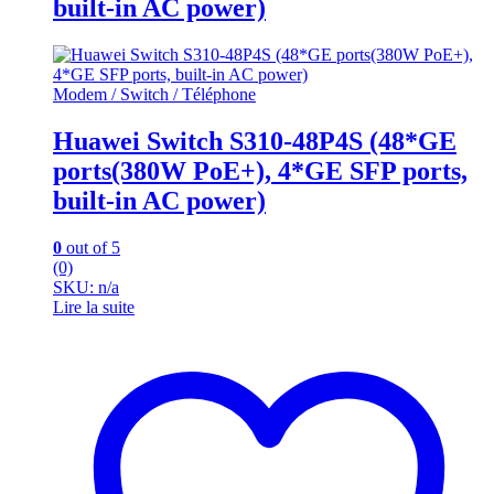
built-in AC power)
Modem / Switch / Téléphone
Huawei Switch S310-48P4S (48*GE
ports(380W PoE+), 4*GE SFP ports,
built-in AC power)
0
out of 5
(0)
SKU: n/a
Lire la suite