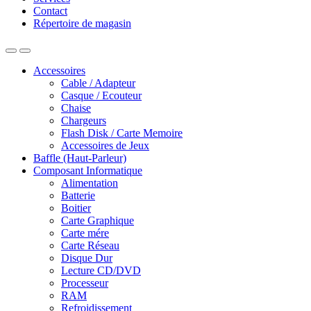
Contact
Répertoire de magasin
Accessoires
Cable / Adapteur
Casque / Ecouteur
Chaise
Chargeurs
Flash Disk / Carte Memoire
Accessoires de Jeux
Baffle (Haut-Parleur)
Composant Informatique
Alimentation
Batterie
Boitier
Carte Graphique
Carte mére
Carte Réseau
Disque Dur
Lecture CD/DVD
Processeur
RAM
Refroidissement