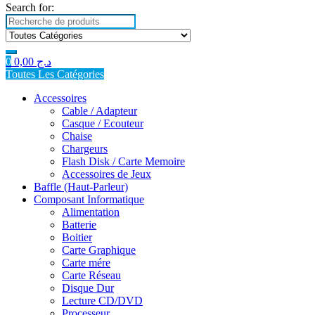
Search for:
0
0,00
د.ج
Toutes Les Catégories
Accessoires
Cable / Adapteur
Casque / Ecouteur
Chaise
Chargeurs
Flash Disk / Carte Memoire
Accessoires de Jeux
Baffle (Haut-Parleur)
Composant Informatique
Alimentation
Batterie
Boitier
Carte Graphique
Carte mére
Carte Réseau
Disque Dur
Lecture CD/DVD
Processeur