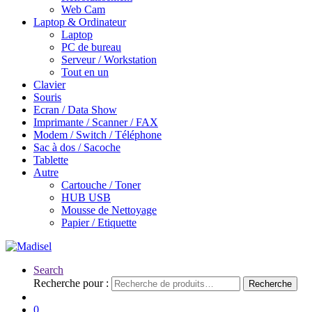
Web Cam
Laptop & Ordinateur
Laptop
PC de bureau
Serveur / Workstation
Tout en un
Clavier
Souris
Ecran / Data Show
Imprimante / Scanner / FAX
Modem / Switch / Téléphone
Sac à dos / Sacoche
Tablette
Autre
Cartouche / Toner
HUB USB
Mousse de Nettoyage
Papier / Etiquette
Search
Recherche pour :
Recherche
0