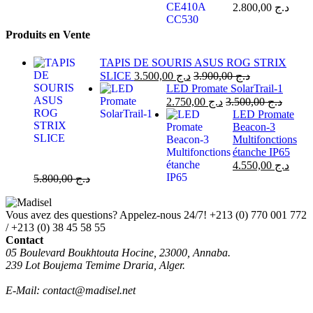
2.800,00
د.ج
Produits en Vente
TAPIS DE SOURIS ASUS ROG STRIX
SLICE
3.500,00
د.ج
3.900,00
د.ج
LED Promate SolarTrail-1
2.750,00
د.ج
3.500,00
د.ج
LED Promate
Beacon-3
Multifonctions
étanche IP65
4.550,00
د.ج
5.800,00
د.ج
Vous avez des questions? Appelez-nous 24/7!
+213 (0) 770 001 772
/ +213 (0) 38 45 58 55
Contact
05 Boulevard Boukhtouta Hocine, 23000, Annaba.
239 Lot Boujema Temime Draria, Alger.
E-Mail: contact@madisel.net