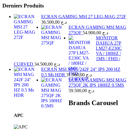
Derniers Produits
ECRAN GAMING MSI 27 LEG-MAG 272F
36.500,00
د.ج
ECRAN GAMING MSI MAG
275QF
54.900,00
د.ج
MONITOR
DAHUA 27P
LM27-E230C
VA / 180HZ /
1MS / FHD /
CURVED
34.500,00
د.ج
ECRAN MSI MAG 242F 24" IPS 200 HZ
0.5 Ms HDR
31.900,00
د.ج
ECRAN GAMING MSI MAG
275QF 2K IPS 180HZ 0.5MS
59.500,00
د.ج
Brands Carousel
APC