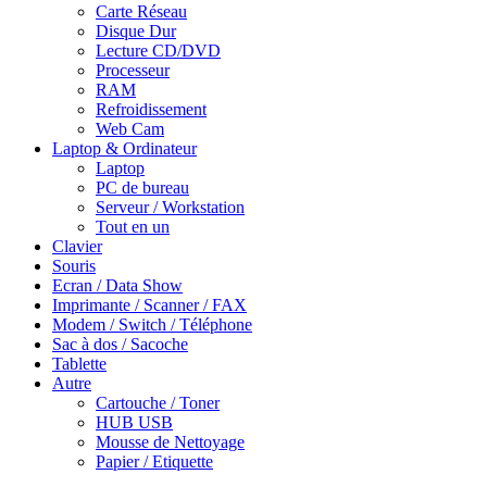
Carte Réseau
Disque Dur
Lecture CD/DVD
Processeur
RAM
Refroidissement
Web Cam
Laptop & Ordinateur
Laptop
PC de bureau
Serveur / Workstation
Tout en un
Clavier
Souris
Ecran / Data Show
Imprimante / Scanner / FAX
Modem / Switch / Téléphone
Sac à dos / Sacoche
Tablette
Autre
Cartouche / Toner
HUB USB
Mousse de Nettoyage
Papier / Etiquette