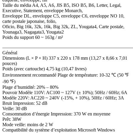
Taille du média A4, A5, A6, JIS B5, ISO B5, B6, Letter, Legal,
Executive, Statement, enveloppe Monarch,
Enveloppe DL, enveloppe C5, enveloppe C6, enveloppe NO 10,
carte postale japonaise, folio,
Oficio, Big 16k, 32k, 16k, Big 32k, ZL, Yougata4, Carte postale,
Younaga3, Nagagata3, Yougata2
Poids du support 60 ~ 163g / m²
———————————————————————————
Général
Dimensions (L × P × H) 337 x 220 x 178 mm (13,27 x 8,66 x 7,01
pouces)
Poids (avec cartouche) 4,75 kg (10,47 livres)
Environnement recommandé Plage de température: 10-32 ℃ (50 ℉
-90 ℉)
Plage d’humidité: 20% – 80%
Pouvoir Modèle 110V: AC100 ~ 127V (± 10%); 50Hz / 60Hz; 6A
Modèle 220V: AC220 ~ 240V (-15%, + 10%), 50Hz / 60Hz; 3A
Bruit Impression: 52 dB
Veille: 30 dB
Consommation d’énergie Impression: 370 W en moyenne
Prêt: 38W
Mode veille: moins de 2 W
Compatibilité du système d’exploitation Microsoft Windows