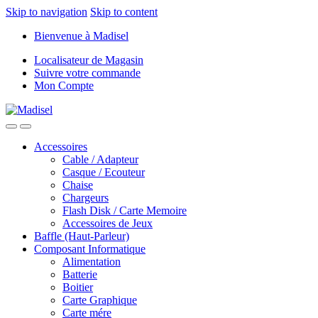
Skip to navigation
Skip to content
Bienvenue à Madisel
Localisateur de Magasin
Suivre votre commande
Mon Compte
Accessoires
Cable / Adapteur
Casque / Ecouteur
Chaise
Chargeurs
Flash Disk / Carte Memoire
Accessoires de Jeux
Baffle (Haut-Parleur)
Composant Informatique
Alimentation
Batterie
Boitier
Carte Graphique
Carte mére