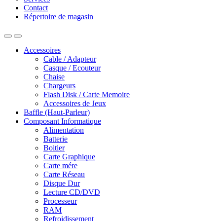
Contact
Répertoire de magasin
Accessoires
Cable / Adapteur
Casque / Ecouteur
Chaise
Chargeurs
Flash Disk / Carte Memoire
Accessoires de Jeux
Baffle (Haut-Parleur)
Composant Informatique
Alimentation
Batterie
Boitier
Carte Graphique
Carte mére
Carte Réseau
Disque Dur
Lecture CD/DVD
Processeur
RAM
Refroidissement