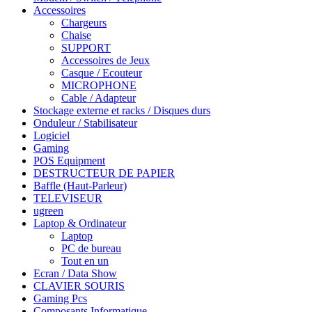
Accessoires
Chargeurs
Chaise
SUPPORT
Accessoires de Jeux
Casque / Ecouteur
MICROPHONE
Cable / Adapteur
Stockage externe et racks / Disques durs
Onduleur / Stabilisateur
Logiciel
Gaming
POS Equipment
DESTRUCTEUR DE PAPIER
Baffle (Haut-Parleur)
TELEVISEUR
ugreen
Laptop & Ordinateur
Laptop
PC de bureau
Tout en un
Ecran / Data Show
CLAVIER SOURIS
Gaming Pcs
Composants Informatique