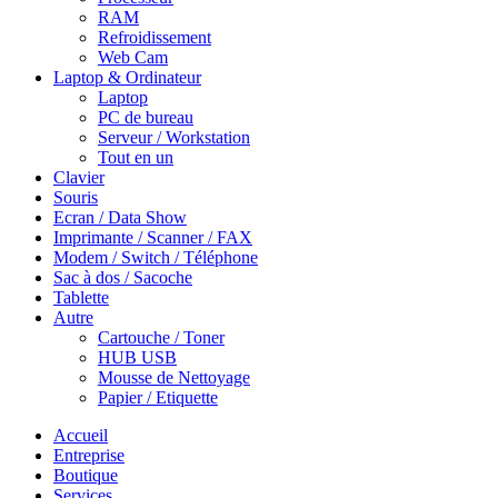
RAM
Refroidissement
Web Cam
Laptop & Ordinateur
Laptop
PC de bureau
Serveur / Workstation
Tout en un
Clavier
Souris
Ecran / Data Show
Imprimante / Scanner / FAX
Modem / Switch / Téléphone
Sac à dos / Sacoche
Tablette
Autre
Cartouche / Toner
HUB USB
Mousse de Nettoyage
Papier / Etiquette
Accueil
Entreprise
Boutique
Services