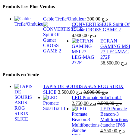
Produits Les Plus Vendus
Cable Trefle/Onduleur
300,00
د.ج
CONVERTISSEUR Spirit Of
Gamer CROSS GAME 2
4.900,00
د.ج
ECRAN
GAMING MSI
27 LEG-MAG
272F
36.500,00
د.ج
Produits en Vente
TAPIS DE SOURIS ASUS ROG STRIX
SLICE
3.500,00
د.ج
3.900,00
د.ج
LED Promate SolarTrail-1
2.750,00
د.ج
3.500,00
د.ج
LED Promate
Beacon-3
Multifonctions
étanche IP65
4.550,00
د.ج