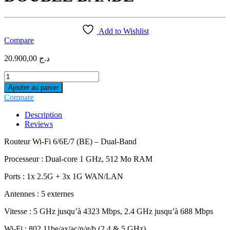
Add to Wishlist
Compare
20.900,00
د.ج
ROUTEUR
TENDA
Ajouter au panier
TE6L
Compare
PRO
BE5100
Description
WI-
Reviews
FI
7
Routeur Wi-Fi 6/6E/7 (BE) – Dual-Band
DOUBLE
BANDE
Processeur : Dual-core 1 GHz, 512 Mo RAM
quantity
Ports : 1x 2.5G + 3x 1G WAN/LAN
Antennes : 5 externes
Vitesse : 5 GHz jusqu’à 4323 Mbps, 2.4 GHz jusqu’à 688 Mbps
Wi-Fi : 802.11be/ax/ac/n/g/b (2.4 & 5 GHz)