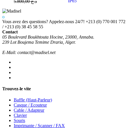
5.800,00
د.ج
Vous avez des questions? Appelez-nous 24/7!
+213 (0) 770 001 772
/ +213 (0) 38 45 58 55
Contact
05 Boulevard Boukhtouta Hocine, 23000, Annaba.
239 Lot Boujema Temime Draria, Alger.
E-Mail: contact@madisel.net
Trouvez-le vite
Baffle (Haut-Parleur)
Casque / Ecouteur
Cable / Adapteur
Clavier
Souris
Imprimante / Scanner / FAX