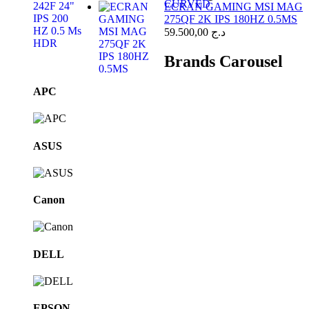
ECRAN GAMING MSI MAG
275QF 2K IPS 180HZ 0.5MS
59.500,00
د.ج
Brands Carousel
APC
ASUS
Canon
DELL
EPSON