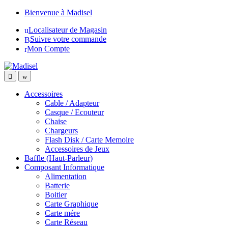
Skip
Skip
Bienvenue à Madisel
to
to
Localisateur de Magasin
navigation
content
Suivre votre commande
Mon Compte
Accessoires
Cable / Adapteur
Casque / Ecouteur
Chaise
Chargeurs
Flash Disk / Carte Memoire
Accessoires de Jeux
Baffle (Haut-Parleur)
Composant Informatique
Alimentation
Batterie
Boitier
Carte Graphique
Carte mére
Carte Réseau