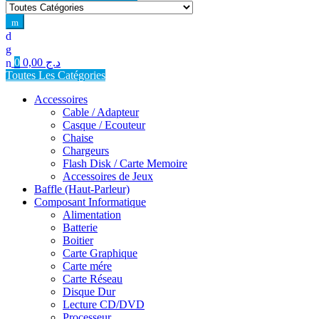
for:
0
0,00
د.ج
Toutes Les Catégories
Accessoires
Cable / Adapteur
Casque / Ecouteur
Chaise
Chargeurs
Flash Disk / Carte Memoire
Accessoires de Jeux
Baffle (Haut-Parleur)
Composant Informatique
Alimentation
Batterie
Boitier
Carte Graphique
Carte mére
Carte Réseau
Disque Dur
Lecture CD/DVD
Processeur