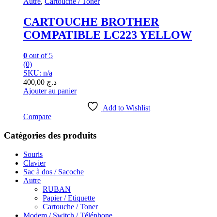
Autre
,
Cartouche / Toner
CARTOUCHE BROTHER
COMPATIBLE LC223 YELLOW
0
out of 5
(0)
SKU: n/a
400,00
د.ج
Ajouter au panier
Add to Wishlist
Compare
Catégories des produits
Souris
Clavier
Sac à dos / Sacoche
Autre
RUBAN
Papier / Etiquette
Cartouche / Toner
Modem / Switch / Téléphone