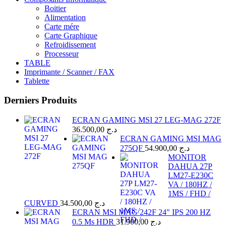
Boitier
Alimentation
Carte mére
Carte Graphique
Refroidissement
Processeur
TABLE
Imprimante / Scanner / FAX
Tablette
Derniers Produits
ECRAN GAMING MSI 27 LEG-MAG 272F
36.500,00
د.ج
ECRAN GAMING MSI MAG
275QF
54.900,00
د.ج
MONITOR
DAHUA 27P
LM27-E230C
VA / 180HZ /
1MS / FHD /
CURVED
34.500,00
د.ج
ECRAN MSI MAG 242F 24" IPS 200 HZ
0.5 Ms HDR
31.900,00
د.ج