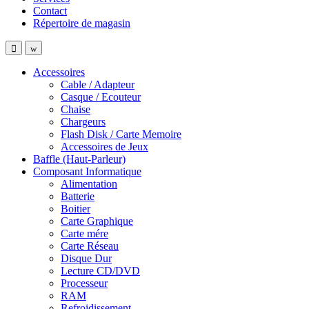
Contact
Répertoire de magasin
Accessoires
Cable / Adapteur
Casque / Ecouteur
Chaise
Chargeurs
Flash Disk / Carte Memoire
Accessoires de Jeux
Baffle (Haut-Parleur)
Composant Informatique
Alimentation
Batterie
Boitier
Carte Graphique
Carte mére
Carte Réseau
Disque Dur
Lecture CD/DVD
Processeur
RAM
Refroidissement