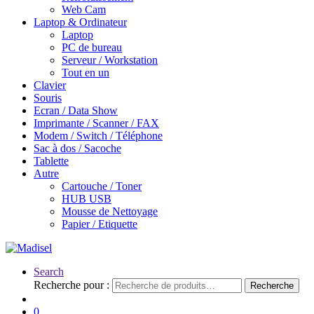
Web Cam
Laptop & Ordinateur
Laptop
PC de bureau
Serveur / Workstation
Tout en un
Clavier
Souris
Ecran / Data Show
Imprimante / Scanner / FAX
Modem / Switch / Téléphone
Sac à dos / Sacoche
Tablette
Autre
Cartouche / Toner
HUB USB
Mousse de Nettoyage
Papier / Etiquette
Search
Recherche pour :
Recherche
0