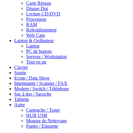
Carte Réseau
Disque Dur
Lecture CD/DVD
Processeur
RAM
Refroidissement
Web Cam
Laptop & Ordinateur
Laptop
PC de bureau
Serveur / Workstation
Tout en un
Clavier
Souris
Ecran / Data Show
Imprimante / Scanner / FAX
Modem / Switch / Téléphone
Sac à dos / Sacoche
Tablette
Autre
Cartouche / Toner
HUB USB
Mousse de Nettoyage
Papier / Etiquette