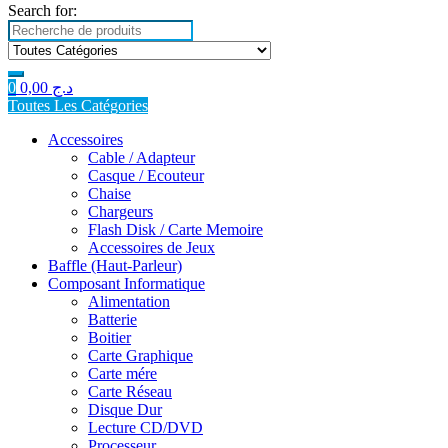
Search for:
0
0,00
د.ج
Toutes Les Catégories
Accessoires
Cable / Adapteur
Casque / Ecouteur
Chaise
Chargeurs
Flash Disk / Carte Memoire
Accessoires de Jeux
Baffle (Haut-Parleur)
Composant Informatique
Alimentation
Batterie
Boitier
Carte Graphique
Carte mére
Carte Réseau
Disque Dur
Lecture CD/DVD
Processeur