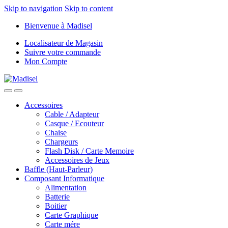
Skip to navigation
Skip to content
Bienvenue à Madisel
Localisateur de Magasin
Suivre votre commande
Mon Compte
Accessoires
Cable / Adapteur
Casque / Ecouteur
Chaise
Chargeurs
Flash Disk / Carte Memoire
Accessoires de Jeux
Baffle (Haut-Parleur)
Composant Informatique
Alimentation
Batterie
Boitier
Carte Graphique
Carte mére