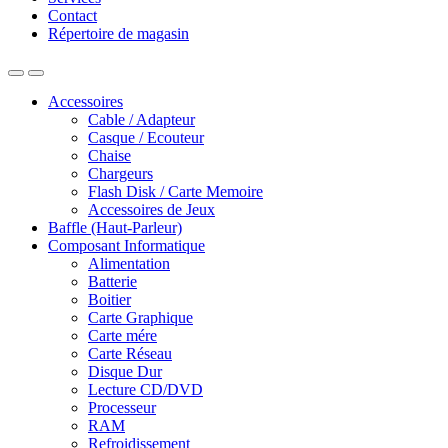
Contact
Répertoire de magasin
Accessoires
Cable / Adapteur
Casque / Ecouteur
Chaise
Chargeurs
Flash Disk / Carte Memoire
Accessoires de Jeux
Baffle (Haut-Parleur)
Composant Informatique
Alimentation
Batterie
Boitier
Carte Graphique
Carte mére
Carte Réseau
Disque Dur
Lecture CD/DVD
Processeur
RAM
Refroidissement