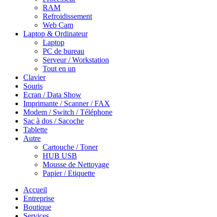
RAM
Refroidissement
Web Cam
Laptop & Ordinateur
Laptop
PC de bureau
Serveur / Workstation
Tout en un
Clavier
Souris
Ecran / Data Show
Imprimante / Scanner / FAX
Modem / Switch / Téléphone
Sac à dos / Sacoche
Tablette
Autre
Cartouche / Toner
HUB USB
Mousse de Nettoyage
Papier / Etiquette
Accueil
Entreprise
Boutique
Services