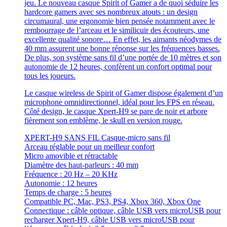
jeu. Le nouveau casque Spirit of Gamer a de quoi séduire les
hardcore gamers avec ses nombreux atouts : un design
circumaural, une ergonomie bien pensée notamment avec le
rembourrage de l’arceau et le similicuir des écouteurs, une
excellente qualité sonore… En effet, les aimants néodymes de
40 mm assurent une bonne réponse sur les fréquences basses.
De plus, son système sans fil d’une portée de 10 mètres et son
autonomie de 12 heures, confèrent un confort optimal pour
tous les joueurs.
Le casque wireless de Spirit of Gamer dispose également d’un
microphone omnidirectionnel, idéal pour les FPS en réseau.
Côté design, le casque Xpert-H9 se pare de noir et arbore
fièrement son emblème, le skull en version rouge.
XPERT-H9 SANS FIL Casque-micro sans fil
Arceau réglable pour un meilleur confort
Micro amovible et rétractable
Diamètre des haut-parleurs : 40 mm
Fréquence : 20 Hz – 20 KHz
Autonomie : 12 heures
Temps de charge : 5 heures
Compatible PC, Mac, PS3, PS4, Xbox 360, Xbox One
Connectique : câble optique, câble USB vers microUSB pour
recharger Xpert-H9, câble USB vers microUSB pour