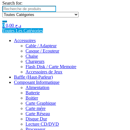
Search for:
0
0,00
د.ج
Toutes Les Catégories
Accessoires
Cable / Adapteur
Casque / Ecouteur
Chaise
Chargeurs
Flash Disk / Carte Memoire
Accessoires de Jeux
Baffle (Haut-Parleur)
Composant Informatique
Alimentation
Batterie
Boitier
Carte Graphique
Carte mére
Carte Réseau
Disque Dur
Lecture CD/DVD
Processeur