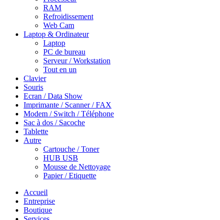
RAM
Refroidissement
Web Cam
Laptop & Ordinateur
Laptop
PC de bureau
Serveur / Workstation
Tout en un
Clavier
Souris
Ecran / Data Show
Imprimante / Scanner / FAX
Modem / Switch / Téléphone
Sac à dos / Sacoche
Tablette
Autre
Cartouche / Toner
HUB USB
Mousse de Nettoyage
Papier / Etiquette
Accueil
Entreprise
Boutique
Services