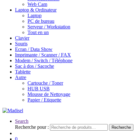
Web Cam
Laptop & Ordinateur
Laptop
PC de bureau
Serveur / Workstation
Tout en un
Clavier
Souris
Ecran / Data Show
Imprimante / Scanner / FAX
Modem / Switch / Téléphone
Sac à dos / Sacoche
Tablette
Autre
Cartouche / Toner
HUB USB
Mousse de Nettoyage
Papier / Etiquette
Search
Recherche pour :
Recherche
0