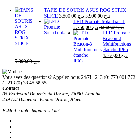
TAPIS DE SOURIS ASUS ROG STRIX
SLICE
3.500,00
د.ج
3.900,00
د.ج
LED Promate SolarTrail-1
2.750,00
د.ج
3.500,00
د.ج
LED Promate
Beacon-3
Multifonctions
étanche IP65
4.550,00
د.ج
5.800,00
د.ج
Vous avez des questions? Appelez-nous 24/7!
+213 (0) 770 001 772
/ +213 (0) 38 45 58 55
Contact
05 Boulevard Boukhtouta Hocine, 23000, Annaba.
239 Lot Boujema Temime Draria, Alger.
E-Mail: contact@madisel.net