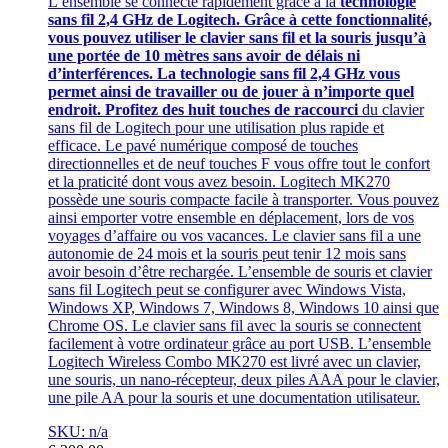
L’ensemble se connecte rapidement grâce à la
technologie
sans fil 2,4 GHz de Logitech. Grâce à cette fonctionnalité,
vous pouvez utiliser le clavier sans fil et la souris jusqu’à
une portée de 10 mètres sans avoir de délais ni
d’interférences. La technologie sans fil 2,4 GHz vous
permet ainsi de travailler ou de jouer à n’importe quel
endroit. Profitez des huit touches de raccourci
du clavier
sans fil de Logitech pour une utilisation plus rapide et
efficace. Le pavé numérique composé de touches
directionnelles et de neuf touches F vous offre tout le confort
et la praticité dont vous avez besoin. Logitech MK270
possède une souris compacte facile à transporter. Vous pouvez
ainsi emporter votre ensemble en déplacement, lors de vos
voyages d’affaire ou vos vacances. Le clavier sans fil a une
autonomie de 24 mois et la souris peut tenir 12 mois sans
avoir besoin d’être rechargée. L’ensemble de souris et clavier
sans fil Logitech peut se configurer avec Windows Vista,
Windows XP, Windows 7, Windows 8, Windows 10 ainsi que
Chrome OS. Le clavier sans fil avec la souris se connectent
facilement à votre ordinateur grâce au port USB. L’ensemble
Logitech Wireless Combo MK270 est livré avec un clavier,
une souris, un nano-récepteur, deux piles AAA pour le clavier,
une pile AA pour la souris et une documentation utilisateur.
SKU: n/a