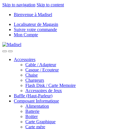
Skip to navigation
Skip to content
Bienvenue à Madisel
Localisateur de Magasin
Suivre votre commande
Mon Compte
Accessoires
Cable / Adapteur
Casque / Ecouteur
Chaise
Chargeurs
Flash Disk / Carte Memoire
Accessoires de Jeux
Baffle (Haut-Parleur)
Composant Informatique
Alimentation
Batterie
Boitier
Carte Graphique
Carte mére