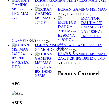
ECRAN GAMING MSI 27 LEG-MAG 272F
36.500,00
د.ج
ECRAN GAMING MSI MAG
275QF
54.900,00
د.ج
MONITOR
DAHUA 27P
LM27-E230C
VA / 180HZ /
1MS / FHD /
CURVED
34.500,00
د.ج
ECRAN MSI MAG 242F 24" IPS 200 HZ
0.5 Ms HDR
31.900,00
د.ج
ECRAN GAMING MSI MAG
275QF 2K IPS 180HZ 0.5MS
59.500,00
د.ج
Brands Carousel
APC
ASUS