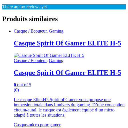
There are no reviews yet.
Produits similaires
Casque / Ecouteur
,
Gaming
Casque Spirit Of Gamer ELITE H-5
Casque / Ecouteur
,
Gaming
Casque Spirit Of Gamer ELITE H-5
0
out of 5
(0)
Le casque Elite-H5 Spirit of Gamer vous propose une
immersion totale dans l’univers du gaming. D’une conception
circum-aural, le casque est également équipé d’un micro
adapté à toutes les situations.
Casque-micro pour gamer