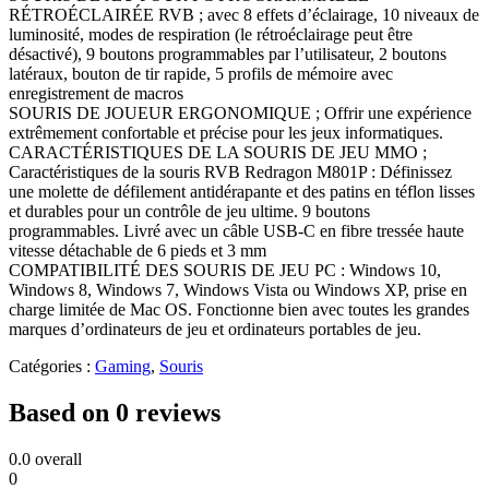
RÉTROÉCLAIRÉE RVB ; avec 8 effets d’éclairage, 10 niveaux de
luminosité, modes de respiration (le rétroéclairage peut être
désactivé), 9 boutons programmables par l’utilisateur, 2 boutons
latéraux, bouton de tir rapide, 5 profils de mémoire avec
enregistrement de macros
SOURIS DE JOUEUR ERGONOMIQUE ; Offrir une expérience
extrêmement confortable et précise pour les jeux informatiques.
CARACTÉRISTIQUES DE LA SOURIS DE JEU MMO ;
Caractéristiques de la souris RVB Redragon M801P : Définissez
une molette de défilement antidérapante et des patins en téflon lisses
et durables pour un contrôle de jeu ultime. 9 boutons
programmables. Livré avec un câble USB-C en fibre tressée haute
vitesse détachable de 6 pieds et 3 mm
COMPATIBILITÉ DES SOURIS DE JEU PC : Windows 10,
Windows 8, Windows 7, Windows Vista ou Windows XP, prise en
charge limitée de Mac OS. Fonctionne bien avec toutes les grandes
marques d’ordinateurs de jeu et ordinateurs portables de jeu.
Catégories :
Gaming
,
Souris
Based on 0 reviews
0.0
overall
0