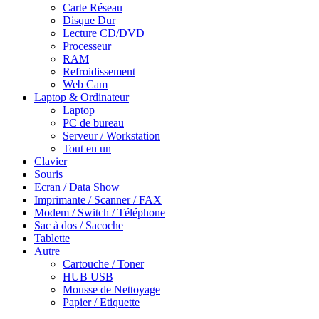
Carte Réseau
Disque Dur
Lecture CD/DVD
Processeur
RAM
Refroidissement
Web Cam
Laptop & Ordinateur
Laptop
PC de bureau
Serveur / Workstation
Tout en un
Clavier
Souris
Ecran / Data Show
Imprimante / Scanner / FAX
Modem / Switch / Téléphone
Sac à dos / Sacoche
Tablette
Autre
Cartouche / Toner
HUB USB
Mousse de Nettoyage
Papier / Etiquette