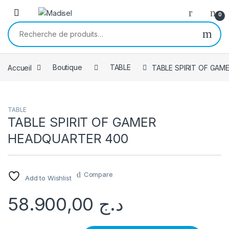
Skip to navigation
Skip to content
0
Recherche pour :
Accueil
Boutique
TABLE
TABLE SPIRIT OF GA
TABLE
TABLE SPIRIT OF GAMER
HEADQUARTER 400
Compare
Add to Wishlist
58.900,00
د.ج