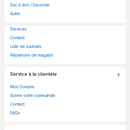
a
Sac à dos / Sacoche
Autre
r
o
Services
Contact
u
Liste de souhaits
s
Répertoire de magasin
e
Service à la clientèle
l
Mon Compte
Suivre votre commande
Contact
FAQs