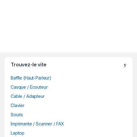
B
Trouvez-le vite
r
Baffle (Haut-Parleur)
a
Casque / Ecouteur
n
Cable / Adapteur
d
Clavier
Souris
s
Imprimante / Scanner / FAX
C
Laptop