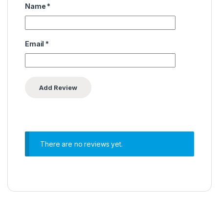
Name
*
Email
*
There are no reviews yet.