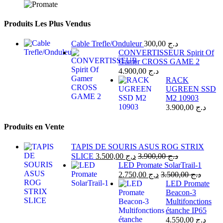
Produits Les Plus Vendus
Cable Trefle/Onduleur
300,00
د.ج
CONVERTISSEUR Spirit Of
Gamer CROSS GAME 2
4.900,00
د.ج
RACK
UGREEN SSD
M2 10903
3.900,00
د.ج
Produits en Vente
TAPIS DE SOURIS ASUS ROG STRIX
SLICE
3.500,00
د.ج
3.900,00
د.ج
LED Promate SolarTrail-1
2.750,00
د.ج
3.500,00
د.ج
LED Promate
Beacon-3
Multifonctions
étanche IP65
4.550,00
د.ج