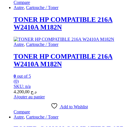
Compare
Autre
,
Cartouche / Toner
TONER HP COMPATIBLE 216A
W2410A M182N
Autre
,
Cartouche / Toner
TONER HP COMPATIBLE 216A
W2410A M182N
0
out of 5
(0)
SKU: n/a
4.200,00
د.ج
Ajouter au panier
Add to Wishlist
Compare
Autre
,
Cartouche / Toner