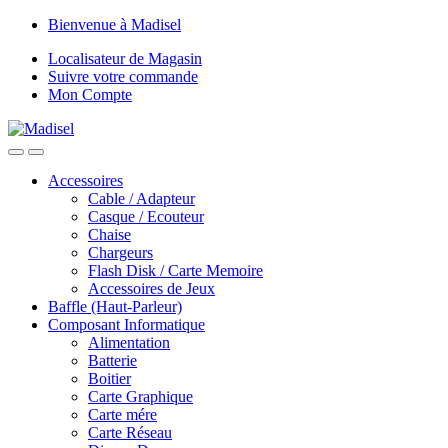
Skip
Skip
Bienvenue à Madisel
to
to
Localisateur de Magasin
navigation
content
Suivre votre commande
Mon Compte
Accessoires
Cable / Adapteur
Casque / Ecouteur
Chaise
Chargeurs
Flash Disk / Carte Memoire
Accessoires de Jeux
Baffle (Haut-Parleur)
Composant Informatique
Alimentation
Batterie
Boitier
Carte Graphique
Carte mére
Carte Réseau