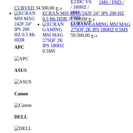
1MS / FHD /
CURVED
34.500,00
د.ج
ECRAN MSI MAG 242F 24" IPS 200 HZ
0.5 Ms HDR
31.900,00
د.ج
ECRAN GAMING MSI MAG
275QF 2K IPS 180HZ 0.5MS
59.500,00
د.ج
Brands
APC
Carousel
ASUS
Canon
DELL