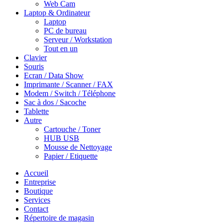
Web Cam
Laptop & Ordinateur
Laptop
PC de bureau
Serveur / Workstation
Tout en un
Clavier
Souris
Ecran / Data Show
Imprimante / Scanner / FAX
Modem / Switch / Téléphone
Sac à dos / Sacoche
Tablette
Autre
Cartouche / Toner
HUB USB
Mousse de Nettoyage
Papier / Etiquette
Accueil
Entreprise
Boutique
Services
Contact
Répertoire de magasin