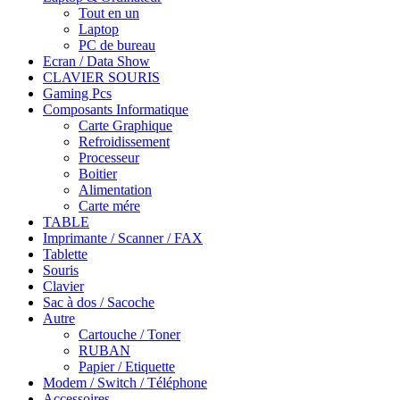
Tout en un
Laptop
PC de bureau
Ecran / Data Show
CLAVIER SOURIS
Gaming Pcs
Composants Informatique
Carte Graphique
Refroidissement
Processeur
Boitier
Alimentation
Carte mére
TABLE
Imprimante / Scanner / FAX
Tablette
Souris
Clavier
Sac à dos / Sacoche
Autre
Cartouche / Toner
RUBAN
Papier / Etiquette
Modem / Switch / Téléphone
Accessoires