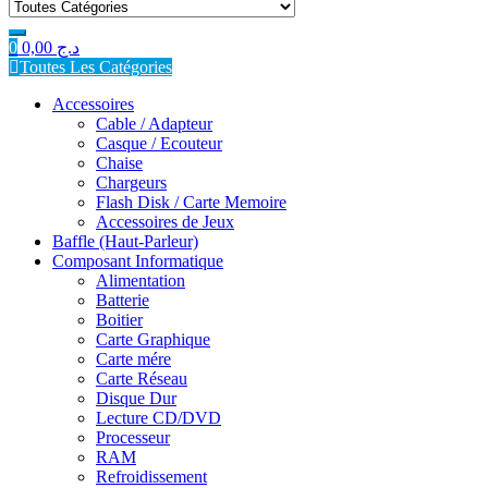
for:
0
0,00
د.ج
Toutes Les Catégories
Accessoires
Cable / Adapteur
Casque / Ecouteur
Chaise
Chargeurs
Flash Disk / Carte Memoire
Accessoires de Jeux
Baffle (Haut-Parleur)
Composant Informatique
Alimentation
Batterie
Boitier
Carte Graphique
Carte mére
Carte Réseau
Disque Dur
Lecture CD/DVD
Processeur
RAM
Refroidissement