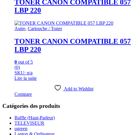
TONER CANON COMPATIBLE 057
LBP 220
Autre
,
Cartouche / Toner
TONER CANON COMPATIBLE 057
LBP 220
0
out of 5
(0)
SKU: n/a
Lire la suite
Add to Wishlist
Compare
Catégories des produits
Baffle (Haut-Parleur)
TELEVISEUR
ugreen
Laptop & Ordinateur