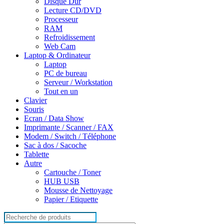
Disque Dur
Lecture CD/DVD
Processeur
RAM
Refroidissement
Web Cam
Laptop & Ordinateur
Laptop
PC de bureau
Serveur / Workstation
Tout en un
Clavier
Souris
Ecran / Data Show
Imprimante / Scanner / FAX
Modem / Switch / Téléphone
Sac à dos / Sacoche
Tablette
Autre
Cartouche / Toner
HUB USB
Mousse de Nettoyage
Papier / Etiquette
Search