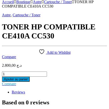
pour :
Accueil
Boutique
Autre
Cartouche / Toner
TONER HP
COMPATIBLE CE410A CC530
Autre
,
Cartouche / Toner
TONER HP COMPATIBLE
CE410A CC530
Add to Wishlist
Compare
2.800,00
د.ج
TONER
HP
Ajouter au panier
COMPATIBLE
Compare
CE410A
CC530
Reviews
quantity
Based on 0 reviews