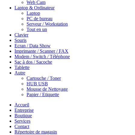
Web Cam
Laptop & Ordinateur
Laptop
PC de bureau
Serveur / Workstation
Tout en un
Clavier
Souris
Ecran / Data Show
Imprimante / Scanner / FAX
Modem / Switch / Téléphone
Sac à dos / Sacoche
Tablette
Autre
Cartouche / Toner
HUB USB
Mousse de Nettoyage
Papier / Etiquette
Accueil
Entreprise
Boutique
Services
Contact
Répertoire de magasin