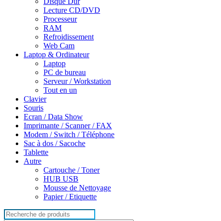
Disque Dur
Lecture CD/DVD
Processeur
RAM
Refroidissement
Web Cam
Laptop & Ordinateur
Laptop
PC de bureau
Serveur / Workstation
Tout en un
Clavier
Souris
Ecran / Data Show
Imprimante / Scanner / FAX
Modem / Switch / Téléphone
Sac à dos / Sacoche
Tablette
Autre
Cartouche / Toner
HUB USB
Mousse de Nettoyage
Papier / Etiquette
Search