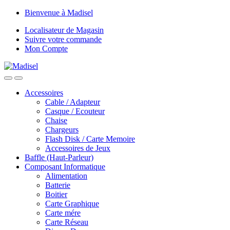
Skip
Skip
Bienvenue à Madisel
to
to
Localisateur de Magasin
navigation
content
Suivre votre commande
Mon Compte
Accessoires
Cable / Adapteur
Casque / Ecouteur
Chaise
Chargeurs
Flash Disk / Carte Memoire
Accessoires de Jeux
Baffle (Haut-Parleur)
Composant Informatique
Alimentation
Batterie
Boitier
Carte Graphique
Carte mére
Carte Réseau