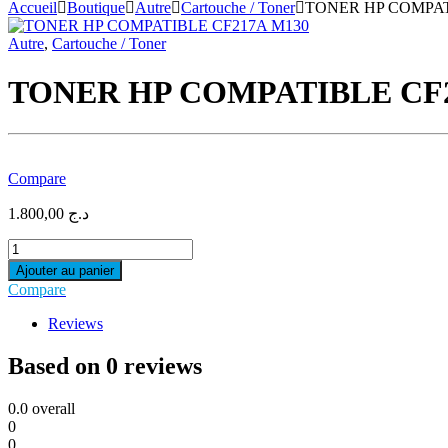
pour :
Accueil
Boutique
Autre
Cartouche / Toner
TONER HP COMPAT
Autre
,
Cartouche / Toner
TONER HP COMPATIBLE CF2
Compare
1.800,00
د.ج
TONER
HP
Ajouter au panier
COMPATIBLE
Compare
CF217A
M130
Reviews
quantity
Based on 0 reviews
0.0
overall
0
0