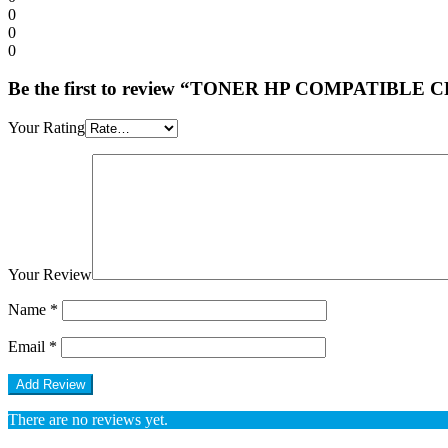
0
0
0
Be the first to review “TONER HP COMPATIBLE 
Your Rating
Your Review
Name
*
Email
*
There are no reviews yet.