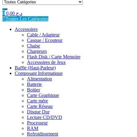
for:
0
0,00
د.ج
Toutes Les Catégories
Accessoires
Cable / Adapteur
Casque / Ecouteur
Chaise
Chargeurs
Flash Disk / Carte Memoire
Accessoires de Jeux
Baffle (Haut-Parleur)
Composant Informatique
Alimentation
Batterie
Boitier
Carte Graphique
Carte mére
Carte Réseau
Disque Dur
Lecture CD/DVD
Processeur
RAM
Refroidissement