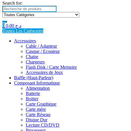
Search for:
0
0,00
د.ج
Toutes Les Catégories
Accessoires
Cable / Adapteur
Casque / Ecouteur
Chaise
Chargeurs
Flash Disk / Carte Memoire
Accessoires de Jeux
Baffle (Haut-Parleur)
Composant Informatique
Alimentation
Batterie
Boitier
Carte Graphique
Carte mére
Carte Réseau
Disque Dur
Lecture CD/DVD
Processeur