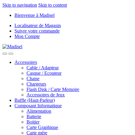
Skip to navigation
Skip to content
Bienvenue à Madisel
Localisateur de Magasin
Suivre votre commande
Mon Compte
Accessoires
Cable / Adapteur
Casque / Ecouteur
Chaise
Chargeurs
Flash Disk / Carte Memoire
Accessoires de Jeux
Baffle (Haut-Parleur)
Composant Informatique
Alimentation
Batterie
Boitier
Carte Graphique
Carte mére