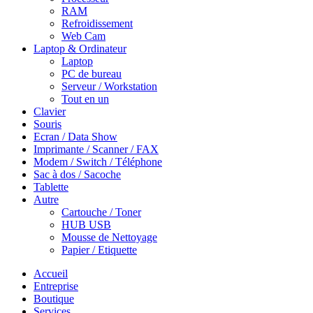
RAM
Refroidissement
Web Cam
Laptop & Ordinateur
Laptop
PC de bureau
Serveur / Workstation
Tout en un
Clavier
Souris
Ecran / Data Show
Imprimante / Scanner / FAX
Modem / Switch / Téléphone
Sac à dos / Sacoche
Tablette
Autre
Cartouche / Toner
HUB USB
Mousse de Nettoyage
Papier / Etiquette
Accueil
Entreprise
Boutique
Services