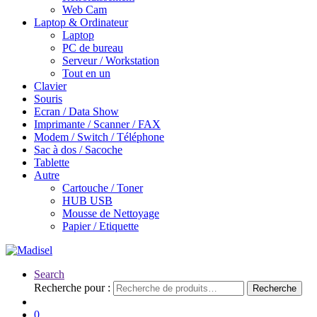
Web Cam
Laptop & Ordinateur
Laptop
PC de bureau
Serveur / Workstation
Tout en un
Clavier
Souris
Ecran / Data Show
Imprimante / Scanner / FAX
Modem / Switch / Téléphone
Sac à dos / Sacoche
Tablette
Autre
Cartouche / Toner
HUB USB
Mousse de Nettoyage
Papier / Etiquette
Search
Recherche pour :
Recherche
0