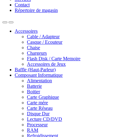
Contact
Répertoire de magasin
Accessoires
Cable / Adapteur
Casque / Ecouteur
Chaise
Chargeurs
Flash Disk / Carte Memoire
Accessoires de Jeux
Baffle (Haut-Parleur)
Composant Informatique
Alimentation
Batterie
Boitier
Carte Graphique
Carte mére
Carte Réseau
Disque Dur
Lecture CD/DVD
Processeur
RAM
Refroidissement