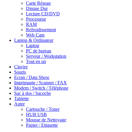
Carte Réseau
Disque Dur
Lecture CD/DVD
Processeur
RAM
Refroidissement
Web Cam
Laptop & Ordinateur
Laptop
PC de bureau
Serveur / Workstation
Tout en un
Clavier
Souris
Ecran / Data Show
Imprimante / Scanner / FAX
Modem / Switch / Téléphone
Sac à dos / Sacoche
Tablette
Autre
Cartouche / Toner
HUB USB
Mousse de Nettoyage
Papier / Etiquette