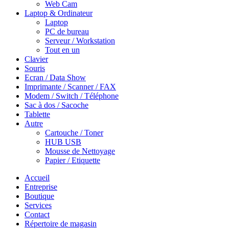
Web Cam
Laptop & Ordinateur
Laptop
PC de bureau
Serveur / Workstation
Tout en un
Clavier
Souris
Ecran / Data Show
Imprimante / Scanner / FAX
Modem / Switch / Téléphone
Sac à dos / Sacoche
Tablette
Autre
Cartouche / Toner
HUB USB
Mousse de Nettoyage
Papier / Etiquette
Accueil
Entreprise
Boutique
Services
Contact
Répertoire de magasin