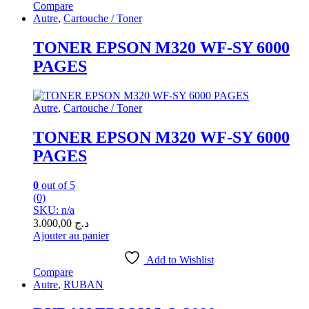
Compare
Autre
,
Cartouche / Toner
TONER EPSON M320 WF-SY 6000
PAGES
Autre
,
Cartouche / Toner
TONER EPSON M320 WF-SY 6000
PAGES
0
out of 5
(0)
SKU: n/a
3.000,00
د.ج
Ajouter au panier
Add to Wishlist
Compare
Autre
,
RUBAN