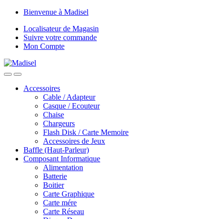
Skip
Skip
Bienvenue à Madisel
to
to
Localisateur de Magasin
navigation
content
Suivre votre commande
Mon Compte
Accessoires
Cable / Adapteur
Casque / Ecouteur
Chaise
Chargeurs
Flash Disk / Carte Memoire
Accessoires de Jeux
Baffle (Haut-Parleur)
Composant Informatique
Alimentation
Batterie
Boitier
Carte Graphique
Carte mére
Carte Réseau