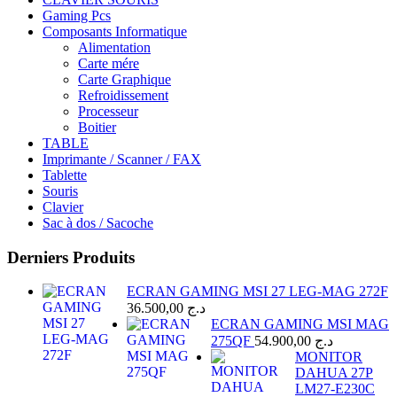
Gaming Pcs
Composants Informatique
Alimentation
Carte mére
Carte Graphique
Refroidissement
Processeur
Boitier
TABLE
Imprimante / Scanner / FAX
Tablette
Souris
Clavier
Sac à dos / Sacoche
Derniers Produits
ECRAN GAMING MSI 27 LEG-MAG 272F
36.500,00
د.ج
ECRAN GAMING MSI MAG
275QF
54.900,00
د.ج
MONITOR
DAHUA 27P
LM27-E230C