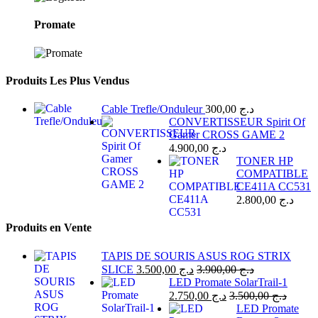
Promate
Produits Les Plus Vendus
Cable Trefle/Onduleur
300,00
د.ج
CONVERTISSEUR Spirit Of
Gamer CROSS GAME 2
4.900,00
د.ج
TONER HP
COMPATIBLE
CE411A CC531
2.800,00
د.ج
Produits en Vente
TAPIS DE SOURIS ASUS ROG STRIX
SLICE
3.500,00
د.ج
3.900,00
د.ج
LED Promate SolarTrail-1
2.750,00
د.ج
3.500,00
د.ج
LED Promate