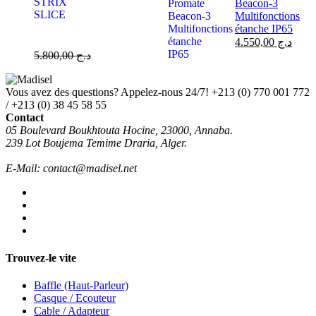
Beacon-3
Multifonctions
étanche IP65
4.550,00
د.ج
5.800,00
د.ج
Vous avez des questions? Appelez-nous 24/7!
+213 (0) 770 001 772
/ +213 (0) 38 45 58 55
Contact
05 Boulevard Boukhtouta Hocine, 23000, Annaba.
239 Lot Boujema Temime Draria, Alger.
E-Mail: contact@madisel.net
Trouvez-le vite
Baffle (Haut-Parleur)
Casque / Ecouteur
Cable / Adapteur