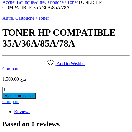
pour :
Accueil
Boutique
Autre
Cartouche / Toner
TONER HP
COMPATIBLE 35A/36A/85A/78A
Autre
,
Cartouche / Toner
TONER HP COMPATIBLE
35A/36A/85A/78A
Add to Wishlist
Compare
1.500,00
د.ج
TONER
HP
Ajouter au panier
COMPATIBLE
Compare
35A/36A/85A/78A
quantity
Reviews
Based on 0 reviews