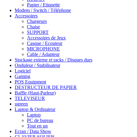
Papier / Etiquette
Modem / Switch / Téléphone
Accessoires
Chargeurs
Chaise
SUPPORT
Accessoires de Jeux
Casque / Ecouteur
MICROPHONE
Cable / Adapteur
Stockage externe et racks / Disques durs
Onduleur / Stabilisateur
Logiciel
Gaming
POS Equipment
DESTRUCTEUR DE PAPIER
Baffle (Haut-Parleur)
TELEVISEUR
ugreen
Laptop & Ordinateur
Laptop
PC de bureau
Tout en un
Ecran / Data Show
CLAVIER SOURIS