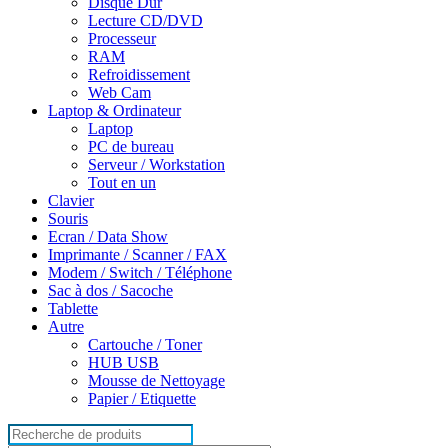
Disque Dur
Lecture CD/DVD
Processeur
RAM
Refroidissement
Web Cam
Laptop & Ordinateur
Laptop
PC de bureau
Serveur / Workstation
Tout en un
Clavier
Souris
Ecran / Data Show
Imprimante / Scanner / FAX
Modem / Switch / Téléphone
Sac à dos / Sacoche
Tablette
Autre
Cartouche / Toner
HUB USB
Mousse de Nettoyage
Papier / Etiquette
Search