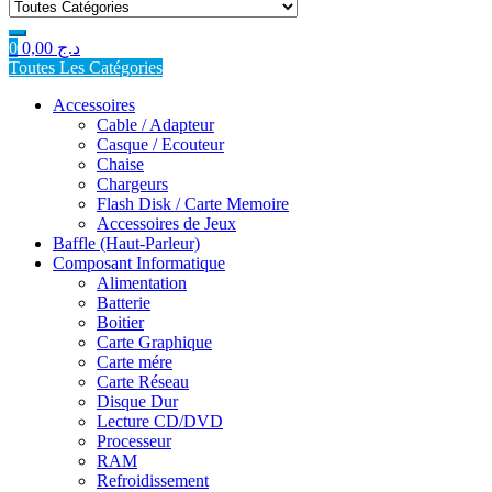
for:
0
0,00
د.ج
Toutes Les Catégories
Accessoires
Cable / Adapteur
Casque / Ecouteur
Chaise
Chargeurs
Flash Disk / Carte Memoire
Accessoires de Jeux
Baffle (Haut-Parleur)
Composant Informatique
Alimentation
Batterie
Boitier
Carte Graphique
Carte mére
Carte Réseau
Disque Dur
Lecture CD/DVD
Processeur
RAM
Refroidissement