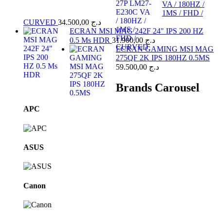
VA / 180HZ /
1MS / FHD /
CURVED
34.500,00
د.ج
ECRAN MSI MAG 242F 24" IPS 200 HZ
0.5 Ms HDR
31.900,00
د.ج
ECRAN GAMING MSI MAG
275QF 2K IPS 180HZ 0.5MS
59.500,00
د.ج
Brands Carousel
APC
ASUS
Canon