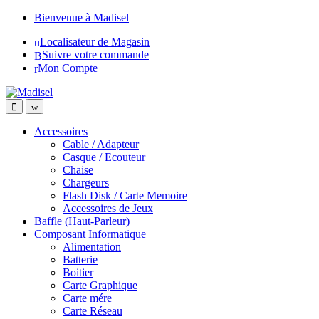
Skip
Skip
Bienvenue à Madisel
to
to
Localisateur de Magasin
navigation
content
Suivre votre commande
Mon Compte
Accessoires
Cable / Adapteur
Casque / Ecouteur
Chaise
Chargeurs
Flash Disk / Carte Memoire
Accessoires de Jeux
Baffle (Haut-Parleur)
Composant Informatique
Alimentation
Batterie
Boitier
Carte Graphique
Carte mére
Carte Réseau