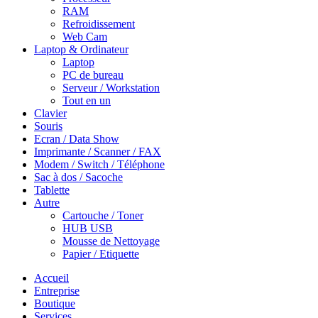
RAM
Refroidissement
Web Cam
Laptop & Ordinateur
Laptop
PC de bureau
Serveur / Workstation
Tout en un
Clavier
Souris
Ecran / Data Show
Imprimante / Scanner / FAX
Modem / Switch / Téléphone
Sac à dos / Sacoche
Tablette
Autre
Cartouche / Toner
HUB USB
Mousse de Nettoyage
Papier / Etiquette
Accueil
Entreprise
Boutique
Services