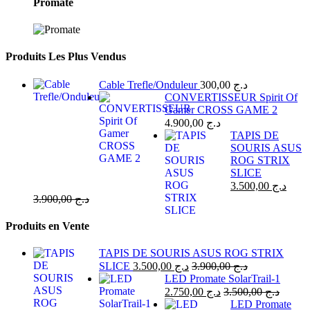
Promate
Produits Les Plus Vendus
Cable Trefle/Onduleur
300,00
د.ج
CONVERTISSEUR Spirit Of
Gamer CROSS GAME 2
4.900,00
د.ج
TAPIS DE
SOURIS ASUS
ROG STRIX
SLICE
3.500,00
د.ج
3.900,00
د.ج
Produits en Vente
TAPIS DE SOURIS ASUS ROG STRIX
SLICE
3.500,00
د.ج
3.900,00
د.ج
LED Promate SolarTrail-1
2.750,00
د.ج
3.500,00
د.ج
LED Promate