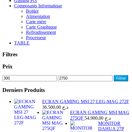
Gaming Pcs
Composants Informatique
Boitier
Alimentation
Carte mére
Carte Graphique
Refroidissement
Processeur
TABLE
Filtres
Prix
Prix
Prix
Filtrer
min
max
Derniers Produits
ECRAN GAMING MSI 27 LEG-MAG 272F
36.500,00
د.ج
ECRAN GAMING MSI MAG
275QF
54.900,00
د.ج
MONITOR
DAHUA 27P