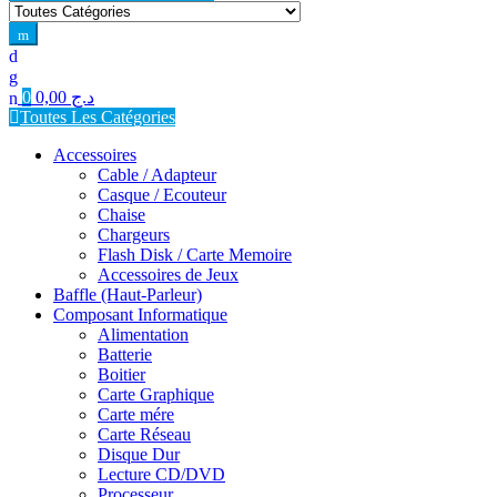
for:
0
0,00
د.ج
Toutes Les Catégories
Accessoires
Cable / Adapteur
Casque / Ecouteur
Chaise
Chargeurs
Flash Disk / Carte Memoire
Accessoires de Jeux
Baffle (Haut-Parleur)
Composant Informatique
Alimentation
Batterie
Boitier
Carte Graphique
Carte mére
Carte Réseau
Disque Dur
Lecture CD/DVD
Processeur