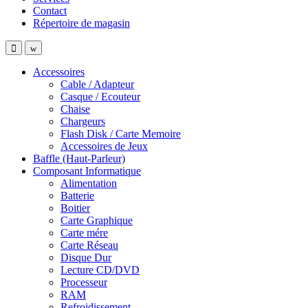
Contact
Répertoire de magasin
Accessoires
Cable / Adapteur
Casque / Ecouteur
Chaise
Chargeurs
Flash Disk / Carte Memoire
Accessoires de Jeux
Baffle (Haut-Parleur)
Composant Informatique
Alimentation
Batterie
Boitier
Carte Graphique
Carte mére
Carte Réseau
Disque Dur
Lecture CD/DVD
Processeur
RAM
Refroidissement