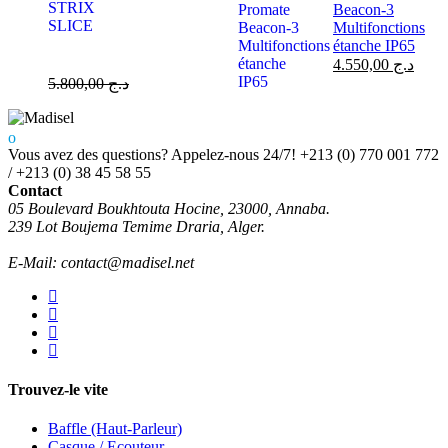
Beacon-3
Multifonctions
étanche IP65
4.550,00
د.ج
5.800,00
د.ج
Vous avez des questions? Appelez-nous 24/7!
+213 (0) 770 001 772
/ +213 (0) 38 45 58 55
Contact
05 Boulevard Boukhtouta Hocine, 23000, Annaba.
239 Lot Boujema Temime Draria, Alger.
E-Mail: contact@madisel.net
Trouvez-le vite
Baffle (Haut-Parleur)
Casque / Ecouteur