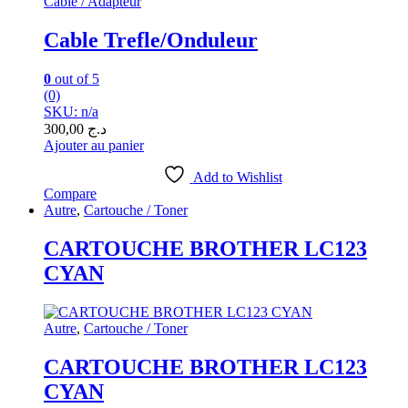
Cable / Adapteur
Cable Trefle/Onduleur
0
out of 5
(0)
SKU: n/a
300,00
د.ج
Ajouter au panier
Add to Wishlist
Compare
Autre
,
Cartouche / Toner
CARTOUCHE BROTHER LC123
CYAN
Autre
,
Cartouche / Toner
CARTOUCHE BROTHER LC123
CYAN