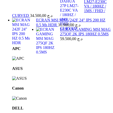
LM27-E230C
VA / 180HZ /
1MS / FHD /
CURVED
34.500,00
د.ج
ECRAN MSI MAG 242F 24" IPS 200 HZ
0.5 Ms HDR
31.900,00
د.ج
ECRAN GAMING MSI MAG
275QF 2K IPS 180HZ 0.5MS
59.500,00
د.ج
Brands
APC
Carousel
ASUS
Canon
DELL