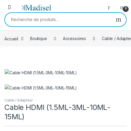
Skip to navigation
Skip to content
0
Recherche pour :
Accueil
Boutique
Accessoires
Cable / Adapte
Cable / Adapteur
Cable HDMI (1.5ML-3ML-10ML-
15ML)