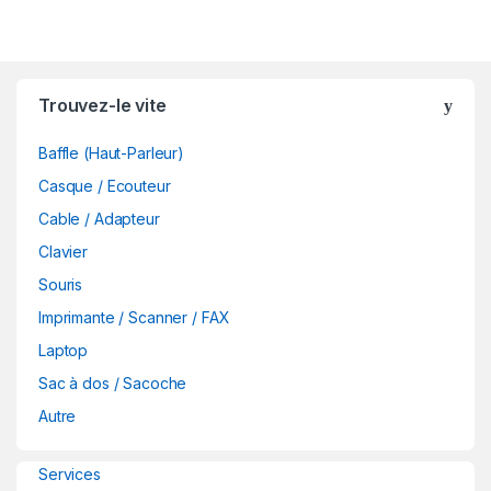
B
Trouvez-le vite
r
Baffle (Haut-Parleur)
a
Casque / Ecouteur
n
Cable / Adapteur
d
Clavier
Souris
s
Imprimante / Scanner / FAX
C
Laptop
a
Sac à dos / Sacoche
Autre
r
o
Services