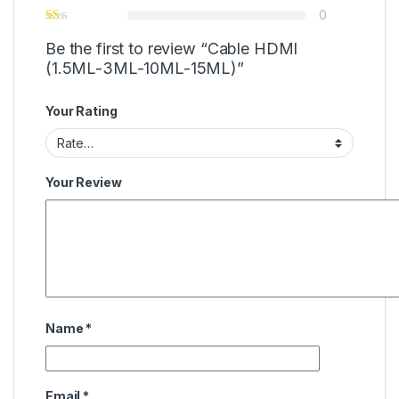
0
Be the first to review “Cable HDMI
(1.5ML-3ML-10ML-15ML)”
Your Rating
Your Review
Name
*
Email
*