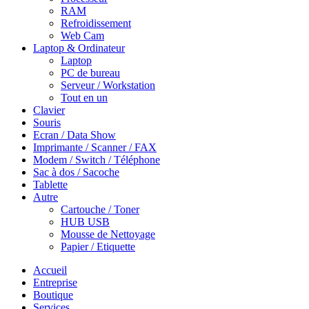
RAM
Refroidissement
Web Cam
Laptop & Ordinateur
Laptop
PC de bureau
Serveur / Workstation
Tout en un
Clavier
Souris
Ecran / Data Show
Imprimante / Scanner / FAX
Modem / Switch / Téléphone
Sac à dos / Sacoche
Tablette
Autre
Cartouche / Toner
HUB USB
Mousse de Nettoyage
Papier / Etiquette
Accueil
Entreprise
Boutique
Services