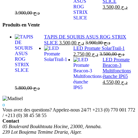
SLICE
3.500,00
د.ج
3.900,00
د.ج
Produits en Vente
TAPIS DE SOURIS ASUS ROG STRIX
SLICE
3.500,00
د.ج
3.900,00
د.ج
LED Promate SolarTrail-1
2.750,00
د.ج
3.500,00
د.ج
LED Promate
Beacon-3
Multifonctions
étanche IP65
4.550,00
د.ج
5.800,00
د.ج
Vous avez des questions? Appelez-nous 24/7!
+213 (0) 770 001 772
/ +213 (0) 38 45 58 55
Contact
05 Boulevard Boukhtouta Hocine, 23000, Annaba.
239 Lot Boujema Temime Draria, Alger.