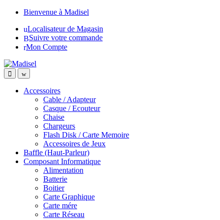
Skip
Skip
Bienvenue à Madisel
to
to
Localisateur de Magasin
navigation
content
Suivre votre commande
Mon Compte
Accessoires
Cable / Adapteur
Casque / Ecouteur
Chaise
Chargeurs
Flash Disk / Carte Memoire
Accessoires de Jeux
Baffle (Haut-Parleur)
Composant Informatique
Alimentation
Batterie
Boitier
Carte Graphique
Carte mére
Carte Réseau