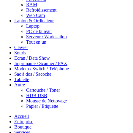
RAM
Refroidissement
Web Cam
Laptop & Ordinateur
Laptop
PC de bureau
Serveur / Workstation
Tout en un
Clavier
Souris
Ecran / Data Show
Imprimante / Scanner / FAX
Modem / Switch / Téléphone
Sac à dos / Sacoche
Tablette
Autre
Cartouche / Toner
HUB USB
Mousse de Nettoyage
Papier / Etiquette
Accueil
Entreprise
Boutique
Services