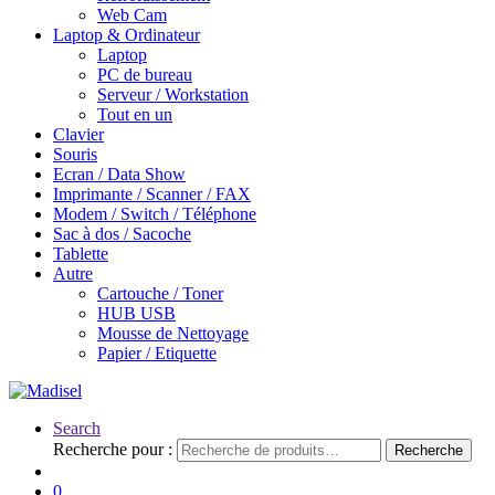
Web Cam
Laptop & Ordinateur
Laptop
PC de bureau
Serveur / Workstation
Tout en un
Clavier
Souris
Ecran / Data Show
Imprimante / Scanner / FAX
Modem / Switch / Téléphone
Sac à dos / Sacoche
Tablette
Autre
Cartouche / Toner
HUB USB
Mousse de Nettoyage
Papier / Etiquette
Search
Recherche pour :
Recherche
0