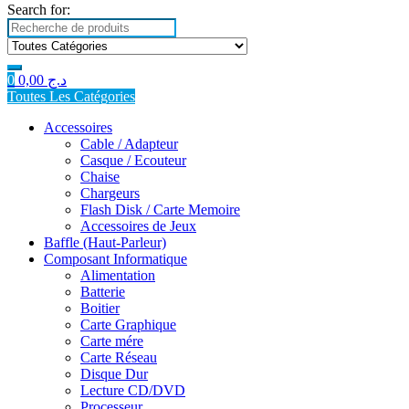
Search for:
0
0,00
د.ج
Toutes Les Catégories
Accessoires
Cable / Adapteur
Casque / Ecouteur
Chaise
Chargeurs
Flash Disk / Carte Memoire
Accessoires de Jeux
Baffle (Haut-Parleur)
Composant Informatique
Alimentation
Batterie
Boitier
Carte Graphique
Carte mére
Carte Réseau
Disque Dur
Lecture CD/DVD
Processeur