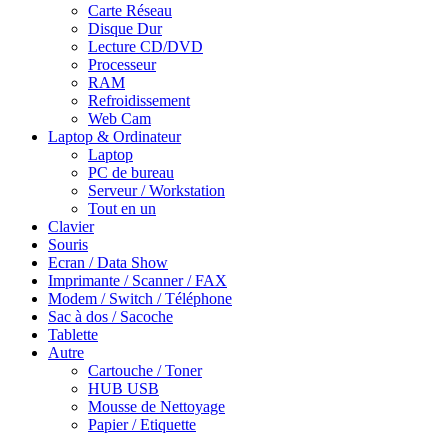
Carte Réseau
Disque Dur
Lecture CD/DVD
Processeur
RAM
Refroidissement
Web Cam
Laptop & Ordinateur
Laptop
PC de bureau
Serveur / Workstation
Tout en un
Clavier
Souris
Ecran / Data Show
Imprimante / Scanner / FAX
Modem / Switch / Téléphone
Sac à dos / Sacoche
Tablette
Autre
Cartouche / Toner
HUB USB
Mousse de Nettoyage
Papier / Etiquette