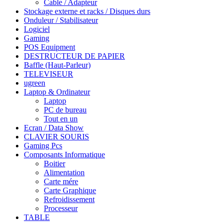
Cable / Adapteur
Stockage externe et racks / Disques durs
Onduleur / Stabilisateur
Logiciel
Gaming
POS Equipment
DESTRUCTEUR DE PAPIER
Baffle (Haut-Parleur)
TELEVISEUR
ugreen
Laptop & Ordinateur
Laptop
PC de bureau
Tout en un
Ecran / Data Show
CLAVIER SOURIS
Gaming Pcs
Composants Informatique
Boitier
Alimentation
Carte mére
Carte Graphique
Refroidissement
Processeur
TABLE