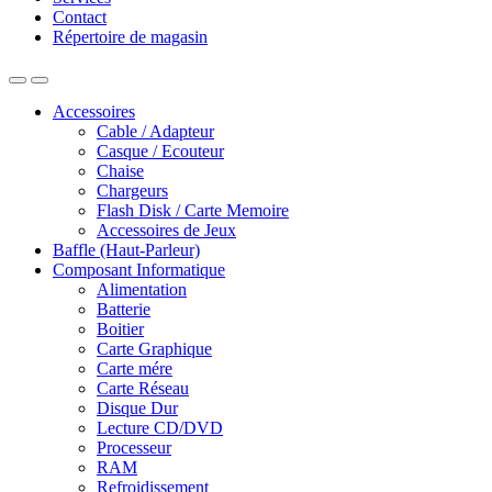
Contact
Répertoire de magasin
Accessoires
Cable / Adapteur
Casque / Ecouteur
Chaise
Chargeurs
Flash Disk / Carte Memoire
Accessoires de Jeux
Baffle (Haut-Parleur)
Composant Informatique
Alimentation
Batterie
Boitier
Carte Graphique
Carte mére
Carte Réseau
Disque Dur
Lecture CD/DVD
Processeur
RAM
Refroidissement