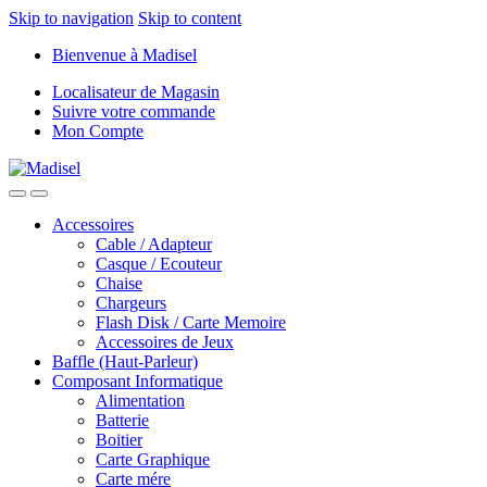
Skip to navigation
Skip to content
Bienvenue à Madisel
Localisateur de Magasin
Suivre votre commande
Mon Compte
Accessoires
Cable / Adapteur
Casque / Ecouteur
Chaise
Chargeurs
Flash Disk / Carte Memoire
Accessoires de Jeux
Baffle (Haut-Parleur)
Composant Informatique
Alimentation
Batterie
Boitier
Carte Graphique
Carte mére