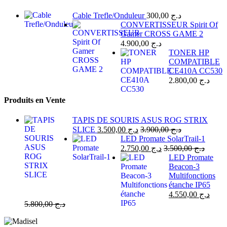
Cable Trefle/Onduleur
300,00
د.ج
CONVERTISSEUR Spirit Of
Gamer CROSS GAME 2
4.900,00
د.ج
TONER HP
COMPATIBLE
CE410A CC530
2.800,00
د.ج
Produits en Vente
TAPIS DE SOURIS ASUS ROG STRIX
SLICE
3.500,00
د.ج
3.900,00
د.ج
LED Promate SolarTrail-1
2.750,00
د.ج
3.500,00
د.ج
LED Promate
Beacon-3
Multifonctions
étanche IP65
4.550,00
د.ج
5.800,00
د.ج