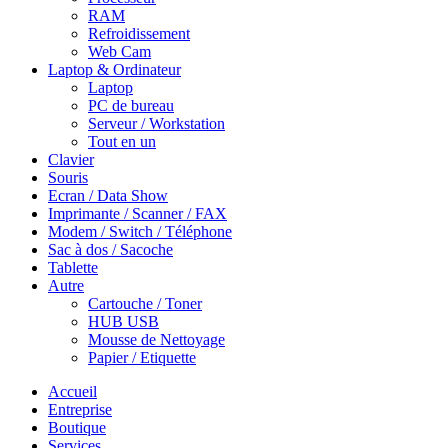
RAM
Refroidissement
Web Cam
Laptop & Ordinateur
Laptop
PC de bureau
Serveur / Workstation
Tout en un
Clavier
Souris
Ecran / Data Show
Imprimante / Scanner / FAX
Modem / Switch / Téléphone
Sac à dos / Sacoche
Tablette
Autre
Cartouche / Toner
HUB USB
Mousse de Nettoyage
Papier / Etiquette
Accueil
Entreprise
Boutique
Services