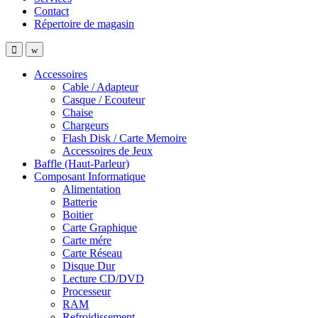
Contact
Répertoire de magasin
Accessoires
Cable / Adapteur
Casque / Ecouteur
Chaise
Chargeurs
Flash Disk / Carte Memoire
Accessoires de Jeux
Baffle (Haut-Parleur)
Composant Informatique
Alimentation
Batterie
Boitier
Carte Graphique
Carte mére
Carte Réseau
Disque Dur
Lecture CD/DVD
Processeur
RAM
Refroidissement