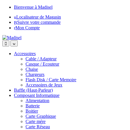
Skip
Skip
Bienvenue à Madisel
to
to
Localisateur de Magasin
navigation
content
Suivre votre commande
Mon Compte
Accessoires
Cable / Adapteur
Casque / Ecouteur
Chaise
Chargeurs
Flash Disk / Carte Memoire
Accessoires de Jeux
Baffle (Haut-Parleur)
Composant Informatique
Alimentation
Batterie
Boitier
Carte Graphique
Carte mére
Carte Réseau