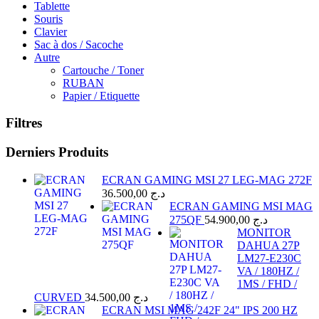
Tablette
Souris
Clavier
Sac à dos / Sacoche
Autre
Cartouche / Toner
RUBAN
Papier / Etiquette
Filtres
Derniers Produits
ECRAN GAMING MSI 27 LEG-MAG 272F
36.500,00
د.ج
ECRAN GAMING MSI MAG
275QF
54.900,00
د.ج
MONITOR
DAHUA 27P
LM27-E230C
VA / 180HZ /
1MS / FHD /
CURVED
34.500,00
د.ج
ECRAN MSI MAG 242F 24" IPS 200 HZ