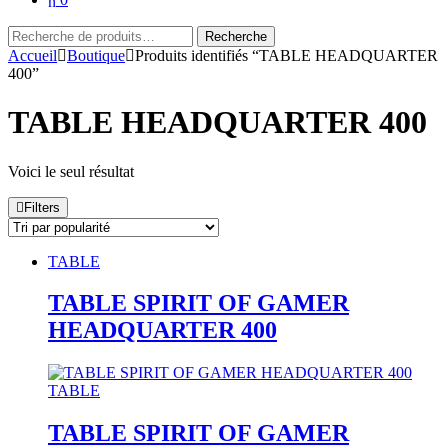
Recherche
Recherche
pour :
Accueil
Boutique
Produits identifiés “TABLE HEADQUARTER
400”
TABLE HEADQUARTER 400
Voici le seul résultat
Filters
TABLE
TABLE SPIRIT OF GAMER
HEADQUARTER 400
TABLE
TABLE SPIRIT OF GAMER