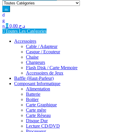
for:
0
0,00
د.ج
Toutes Les Catégories
Accessoires
Cable / Adapteur
Casque / Ecouteur
Chaise
Chargeurs
Flash Disk / Carte Memoire
Accessoires de Jeux
Baffle (Haut-Parleur)
Composant Informatique
Alimentation
Batterie
Boitier
Carte Graphique
Carte mére
Carte Réseau
Disque Dur
Lecture CD/DVD
Processeur