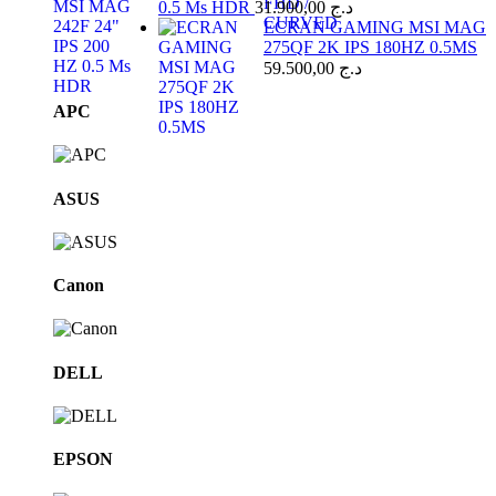
0.5 Ms HDR
31.900,00
د.ج
ECRAN GAMING MSI MAG
275QF 2K IPS 180HZ 0.5MS
59.500,00
د.ج
Brands
APC
Carousel
ASUS
Canon
DELL
EPSON