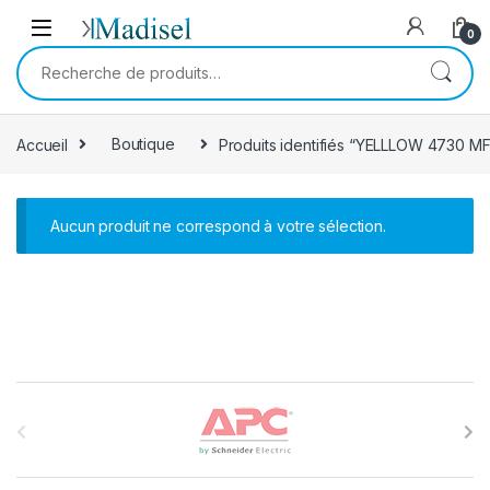
Skip to navigation
Skip to content
0
Recherche pour :
Accueil
Boutique
Produits identifiés “YELLLOW 4730 M
Aucun produit ne correspond à votre sélection.
B
r
a