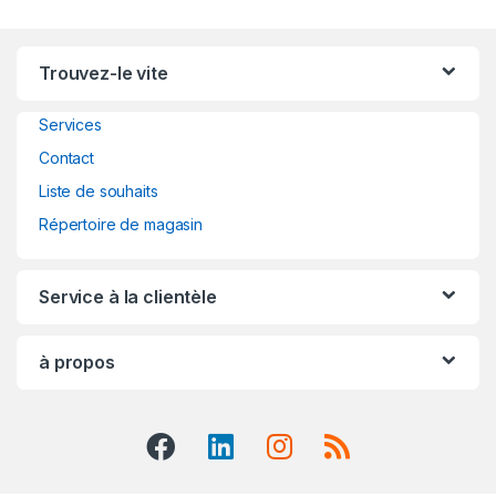
n
Trouvez-le vite
d
Services
s
Contact
C
Liste de souhaits
a
Répertoire de magasin
r
Service à la clientèle
o
u
à propos
s
e
l