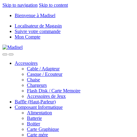
Skip to navigation
Skip to content
Bienvenue à Madisel
Localisateur de Magasin
Suivre votre commande
Mon Compte
Accessoires
Cable / Adapteur
Casque / Ecouteur
Chaise
Chargeurs
Flash Disk / Carte Memoire
Accessoires de Jeux
Baffle (Haut-Parleur)
Composant Informatique
Alimentation
Batterie
Boitier
Carte Graphique
Carte mére