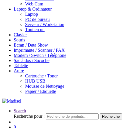
Web Cam
Laptop & Ordinateur
Laptop
PC de bureau
Serveur / Workstation
Tout en un
Clavier
Souris
Ecran / Data Show
Imprimante / Scanner / FAX
Modem / Switch / Téléphone
Sac à dos / Sacoche
Tablette
Autre
Cartouche / Toner
HUB USB
Mousse de Nettoyage
Papier / Etiquette
Search
Recherche pour :
Recherche
0