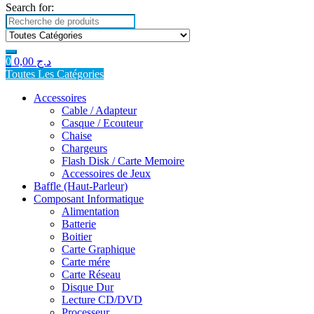
Search for:
0
0,00
د.ج
Toutes Les Catégories
Accessoires
Cable / Adapteur
Casque / Ecouteur
Chaise
Chargeurs
Flash Disk / Carte Memoire
Accessoires de Jeux
Baffle (Haut-Parleur)
Composant Informatique
Alimentation
Batterie
Boitier
Carte Graphique
Carte mére
Carte Réseau
Disque Dur
Lecture CD/DVD
Processeur