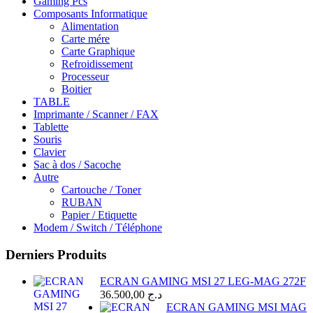
Gaming Pcs
Composants Informatique
Alimentation
Carte mére
Carte Graphique
Refroidissement
Processeur
Boitier
TABLE
Imprimante / Scanner / FAX
Tablette
Souris
Clavier
Sac à dos / Sacoche
Autre
Cartouche / Toner
RUBAN
Papier / Etiquette
Modem / Switch / Téléphone
Derniers Produits
ECRAN GAMING MSI 27 LEG-MAG 272F
36.500,00
د.ج
ECRAN GAMING MSI MAG