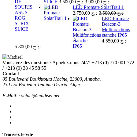
SLICE
3.500,00
د.ج
3.900,00
د.ج
LED Promate SolarTrail-1
2.750,00
د.ج
3.500,00
د.ج
LED Promate
Beacon-3
Multifonctions
étanche IP65
4.550,00
د.ج
5.800,00
د.ج
Vous avez des questions? Appelez-nous 24/7!
+213 (0) 770 001 772
/ +213 (0) 38 45 58 55
Contact
05 Boulevard Boukhtouta Hocine, 23000, Annaba.
239 Lot Boujema Temime Draria, Alger.
E-Mail: contact@madisel.net
Trouvez-le vite