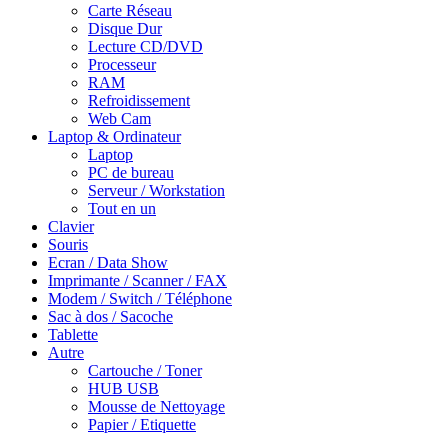
Carte Réseau
Disque Dur
Lecture CD/DVD
Processeur
RAM
Refroidissement
Web Cam
Laptop & Ordinateur
Laptop
PC de bureau
Serveur / Workstation
Tout en un
Clavier
Souris
Ecran / Data Show
Imprimante / Scanner / FAX
Modem / Switch / Téléphone
Sac à dos / Sacoche
Tablette
Autre
Cartouche / Toner
HUB USB
Mousse de Nettoyage
Papier / Etiquette