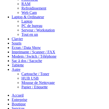
RAM
Refroidissement
Web Cam
Laptop & Ordinateur
Laptop
PC de bureau
Serveur / Workstation
Tout en un
Clavier
Souris
Ecran / Data Show
Imprimante / Scanner / FAX
Modem / Switch / Téléphone
Sac à dos / Sacoche
Tablette
Autre
Cartouche / Toner
HUB USB
Mousse de Nettoyage
Papier / Etiquette
Accueil
Entreprise
Boutique
Services