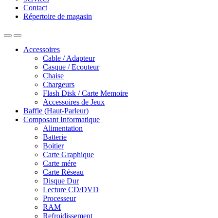
Contact
Répertoire de magasin
Accessoires
Cable / Adapteur
Casque / Ecouteur
Chaise
Chargeurs
Flash Disk / Carte Memoire
Accessoires de Jeux
Baffle (Haut-Parleur)
Composant Informatique
Alimentation
Batterie
Boitier
Carte Graphique
Carte mére
Carte Réseau
Disque Dur
Lecture CD/DVD
Processeur
RAM
Refroidissement