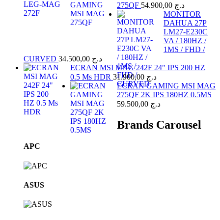
275QF
54.900,00
د.ج
MONITOR
DAHUA 27P
LM27-E230C
VA / 180HZ /
1MS / FHD /
CURVED
34.500,00
د.ج
ECRAN MSI MAG 242F 24" IPS 200 HZ
0.5 Ms HDR
31.900,00
د.ج
ECRAN GAMING MSI MAG
275QF 2K IPS 180HZ 0.5MS
59.500,00
د.ج
Brands Carousel
APC
ASUS