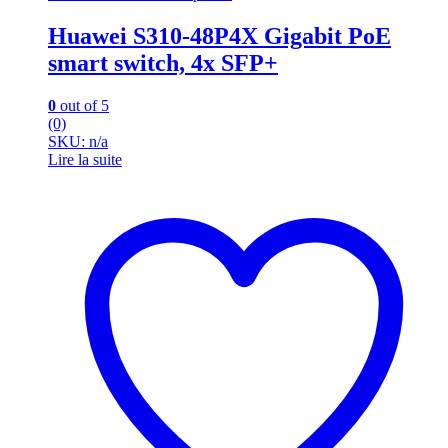
Huawei S310-48P4X Gigabit PoE
smart switch, 4x SFP+
0
out of 5
(0)
SKU: n/a
Lire la suite